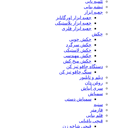
تلمبه پایی
تیشه بنایی
جعبه ابزار
جعبه ابزار اورگانایز
جعبه ابزار پلاستیکی
جعبه ابزار فلزی
چکش
چکش چوبی
چکش سرگرد
چکش لاستیکی
چکش مهندسی
چکش میخ کش
دستگاه چاقو تیز کن
سنگ چاقو تیز کن
دیلم و تایلیور
روغن دان
سری آبپاش
سمپاش
سمپاش دستی
سنبه
فازمتر
قلم بنایی
قیچی باغبانی
قیچی شاخه زن