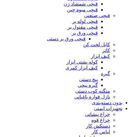
قیچی شمشاد زن
قیچی میوه چین
قیچی صنعتی
قیچی لوله بر
قیچی مفتول بر
قیچی ورق بر
قیچی ورق بر دستی
کابل لخت کن
کاتر
کیف ابزار
کوله پشتی ابزار
کیف ابزار کمری
گیره
پیچ دستی
گیره پیچی
منگنه کوب دستی
نازل فواره باغبانی
بدون دسته‌بندی
تجهیزات ایمنی
چراغ پیشانی
چراغ قوه
دستکش کار
لباس کار