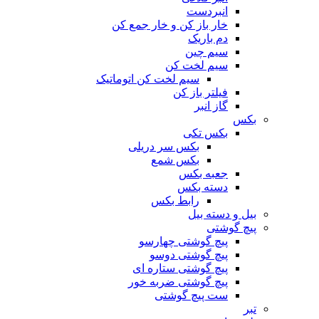
انبردست
خار باز کن و خار جمع کن
دم باریک
سیم چین
سیم لخت کن
سیم لخت کن اتوماتیک
فیلتر باز کن
گاز انبر
بکس
بکس تکی
بکس سر دریلی
بکس شمع
جعبه بکس
دسته بکس
رابط بکس
بیل و دسته بیل
پیچ گوشتی
پیچ گوشتی چهارسو
پیچ گوشتی دوسو
پیچ گوشتی ستاره‌ ای
پیچ گوشتی ضربه خور
ست پیچ گوشتی
تبر