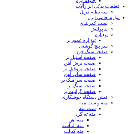
جلیقه ابزار
قطعات یدکی ابزارآلات
سه نظام دریل
لوازم جانبی ابزار
بست کمربندی
پد پولیش
تیغ اره
تیغ اره عمود بر
سر پیچ گوشتی
صفحه سنگ فرز
صفحه استیل بر
صفحه برش آهن
صفحه پروفیل بر
صفحه ساب آهن
صفحه سرامیک بر
صفحه سنگ بر
صفحه گرانیت بر
فیش دستگاه جوشکاری
مته و ست مته
ست مته
مته ته گرد
مته آهن
مته الماسه
مته کبالت