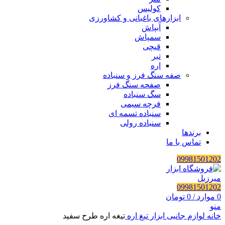
کولیس
ابزارهای باغبانی و کشاورزی
آبپاش
سمپاش
قیچی
تبر
اره
صفه سنگ فرز و سنباده
صفحه سنگ فرز
سگ سنباده
فرچه سیمی
سنباده تسمه ای
سنباده رولی
برندها
تماس با ما
09981501202
09981501202
0
موارد
/
0
تومان
منو
خانه
لوازم جانبی ابزار
تیغ اره
تیغه اره طرح سفید