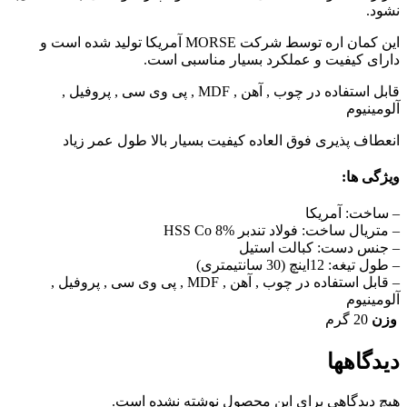
نشود.
این کمان اره توسط شرکت MORSE آمریکا تولید شده است و
دارای کیفیت و عملکرد بسیار مناسبی است.
قابل استفاده در
چوب , آهن , MDF , پی وی سی , پروفیل ,
آلومینیوم
انعطاف پذیری فوق العاده کیفیت بسیار بالا طول عمر زیاد
ویژگی ها:
– ساخت:
آمریکا
– متریال ساخت: فولاد تندبر HSS Co 8%
– جنس دست:
کبالت استیل
– طول تیغه:
12اینچ (30 سانتیمتری)
– قابل استفاده در
چوب , آهن , MDF , پی وی سی , پروفیل ,
آلومینیوم
وزن
20 گرم
دیدگاهها
هیچ دیدگاهی برای این محصول نوشته نشده است.