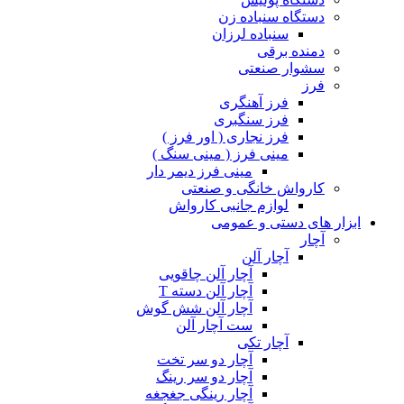
دستگاه سنباده زن
سنباده لرزان
دمنده برقی
سشوار صنعتی
فرز
فرز آهنگری
فرز سنگبری
فرز نجاری ( اور فرز )
مینی فرز ( مینی سنگ )
مینی فرز دیمر دار
کارواش خانگی و صنعتی
لوازم جانبی کارواش
ابزار های دستی و عمومی
آچار
آچار آلن
آچار آلن چاقویی
آچار آلن دسته T
آچار آلن شش گوش
ست آچار آلن
آچار تکی
آچار دو سر تخت
آچار دو سر رینگ
آچار رینگی جغجغه