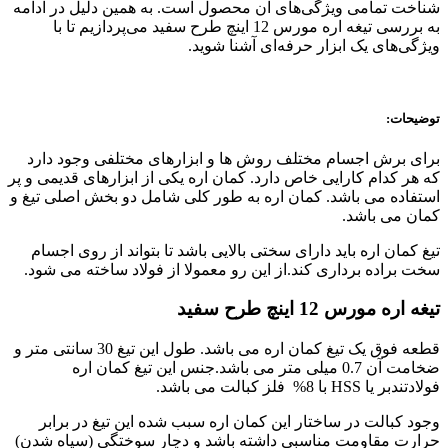
شناخت تمامی ویژگی‌های آن محصول است. به همین دلیل در ادامه
به بررسی تیغه اره مورس 12 اینچ طرح سفید می‌پردازیم تا با
ویژگی‌های یک ابزار حرفه‌ای آشنا شوید.
توضیحات:
برای برش اجسام مختلف روش ها و ابزارهای مختلفی وجود دارد
که هر کدام کارایی خاص دارد. کمان اره یکی از ابزارهای قدیمی و پر
استفاده می باشد. کمان اره به طور کلی شامل دو بخش اصلی تیغ و
کمان می باشد.
تیغ کمان اره باید دارای سختی بالایی باشد تا بتواند از روی اجسام
سخت براده برداری کند.از این رو معمولا از فولاد ساخته می شود.
تیغه اره مورس 12 اینچ طرح سفید
قطعه فوق یک تیغ کمان اره می باشد. طول این تیغ 30 سانتی متر و
ضخامت آن 0.7 میلی متر می باشد.جنس این تیغ کمان اره
فولادتندبر یا HSS با 8% فلز کبالت می باشد.
وجود کبالت در ساختار این کمان اره سبب شده این تیغ در برابر
حرارت مقاومت مناسبی داشته باشد و دچار سوختگی (سیاه شدن)