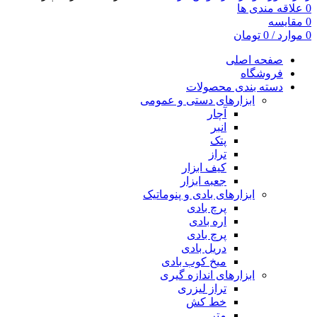
0
علاقه مندی ها
0
مقایسه
0
موارد
/
0
تومان
صفحه اصلی
فروشگاه
دسته بندی محصولات
ابزارهای دستی و عمومی
آچار
انبر
پتک
تراز
کیف ابزار
جعبه ابزار
ابزارهای بادی و پنوماتیک
پرچ بادی
اره بادی
پرچ بادی
دریل بادی
میخ کوب بادی
ابزارهای اندازه گیری
تراز لیزری
خط کش
متر