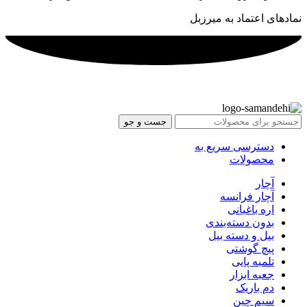
نمادهای اعتماد به میرزبل
جست و جو
دسترسی سریع به
محصولات
آچار
آچار فرانسه
اره باغبانی
بدون دسته‌بندی
بیل و دسته بیل
پیچ گوشتی
تلمبه پایی
جعبه ابزار
دم باریک
سیم چین