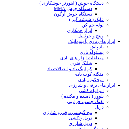
دستگاه جوش ( اینورتر جوشکاری )
دستگاه جوش MMA
دستگاه جوش آرگون
قاپک ( شیشه گیر )
لوله خم کن
ابزار خمکاری
وینچ و جرثقیل
ابزار های بادی یا پنوماتیک
باد پاش
پیستوله بادی
متعلقات ابزار های بادی
شلنگ فنری
کوپلینگ باد و اتصالات باد
منگنه کوب بادی
میخکوب بادی
ابزار های برقی و شارژی
اتو لوله کشی
بلوور ( دمنده و مکنده )
تفنگ چسب حرارتی
دریل
پیچ گوشتی برقی و شارژی
دریل چکشی
دریل شارژی
دستگاه پولیش