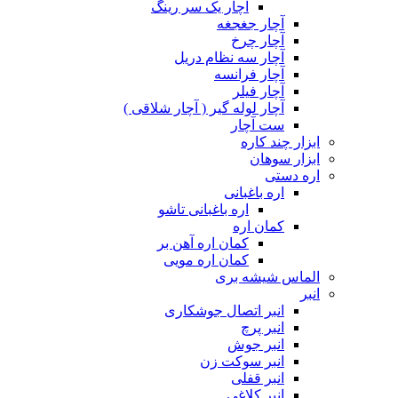
آچار یک سر رینگ
آچار جغجغه
آچار چرخ
آچار سه نظام دریل
آچار فرانسه
آچار فیلر
آچار لوله گیر ( آچار شلاقی )
ست آچار
ابزار چند کاره
ابزار سوهان
اره دستی
اره باغبانی
اره باغبانی تاشو
کمان اره
کمان اره آهن بر
کمان اره مویی
الماس شیشه بری
انبر
انبر اتصال جوشکاری
انبر پرچ
انبر جوش
انبر سوکت زن
انبر قفلی
انبر کلاغی