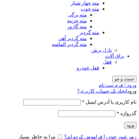
مته چهار شیار
مته چوب
مته برگی
مته خزینه
مته گازور
مته گردبر
مته گردبر آهن
مته گردبر الماسه
نازل برش
یراق آلات
قفل
قفل خودرو
جست و جو
ورود / فرم ثبت نام
ورود
ایجاد یک حساب کاربری؟
نام کاربری یا آدرس ایمیل
*
گذرواژه
*
ورود
رمز عبور خود را فراموش کرده اید؟
مرا به خاطر بسپار