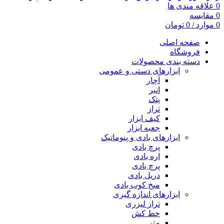
0
علاقه مندی ها
0
مقایسه
0
موارد
/
0
تومان
صفحه اصلی
فروشگاه
دسته بندی محصولات
ابزارهای دستی و عمومی
آچار
انبر
پتک
تراز
کیف ابزار
جعبه ابزار
ابزارهای بادی و پنوماتیک
پرچ بادی
اره بادی
پرچ بادی
دریل بادی
میخ کوب بادی
ابزارهای اندازه گیری
تراز لیزری
خط کش
متر