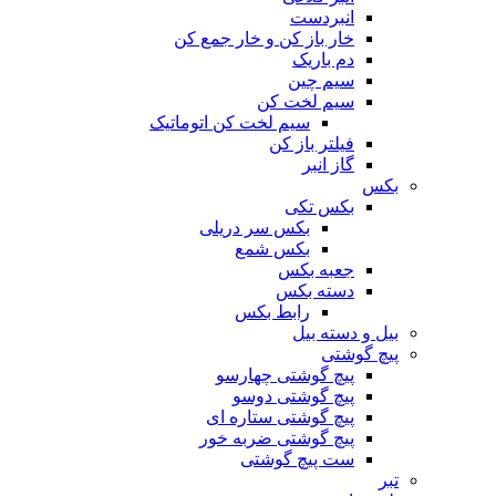
انبردست
خار باز کن و خار جمع کن
دم باریک
سیم چین
سیم لخت کن
سیم لخت کن اتوماتیک
فیلتر باز کن
گاز انبر
بکس
بکس تکی
بکس سر دریلی
بکس شمع
جعبه بکس
دسته بکس
رابط بکس
بیل و دسته بیل
پیچ گوشتی
پیچ گوشتی چهارسو
پیچ گوشتی دوسو
پیچ گوشتی ستاره‌ ای
پیچ گوشتی ضربه خور
ست پیچ گوشتی
تبر