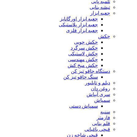
تلمبه پایی
تیشه بنایی
جعبه ابزار
جعبه ابزار اورگانایز
جعبه ابزار پلاستیکی
جعبه ابزار فلزی
چکش
چکش چوبی
چکش سرگرد
چکش لاستیکی
چکش مهندسی
چکش میخ کش
دستگاه چاقو تیز کن
سنگ چاقو تیز کن
دیلم و تایلیور
روغن دان
سری آبپاش
سمپاش
سمپاش دستی
سنبه
فازمتر
قلم بنایی
قیچی باغبانی
قیچی شاخه زن