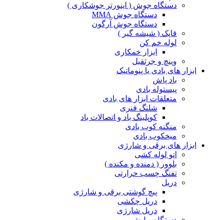
دستگاه جوش ( اینورتر جوشکاری )
دستگاه جوش MMA
دستگاه جوش آرگون
قاپک ( شیشه گیر )
لوله خم کن
ابزار خمکاری
وینچ و جرثقیل
ابزار های بادی یا پنوماتیک
باد پاش
پیستوله بادی
متعلقات ابزار های بادی
شلنگ فنری
کوپلینگ باد و اتصالات باد
منگنه کوب بادی
میخکوب بادی
ابزار های برقی و شارژی
اتو لوله کشی
بلوور ( دمنده و مکنده )
تفنگ چسب حرارتی
دریل
پیچ گوشتی برقی و شارژی
دریل چکشی
دریل شارژی
دستگاه پولیش