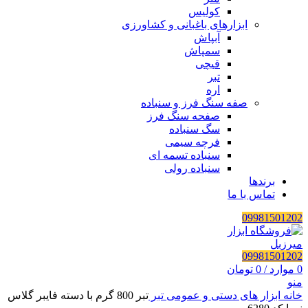
کولیس
ابزارهای باغبانی و کشاورزی
آبپاش
سمپاش
قیچی
تبر
اره
صفه سنگ فرز و سنباده
صفحه سنگ فرز
سگ سنباده
فرچه سیمی
سنباده تسمه ای
سنباده رولی
برندها
تماس با ما
09981501202
09981501202
0
موارد
/
0
تومان
منو
خانه
ابزار های دستی و عمومی
تبر
تبر 800 گرم با دسته فایبر گلاس