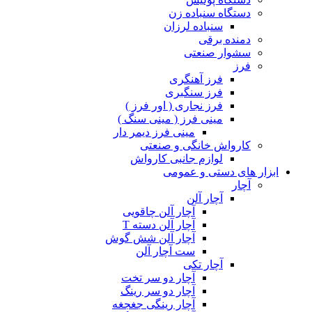
دستگاه سنباده زن
سنباده لرزان
دمنده برقی
سشوار صنعتی
فرز
فرز آهنگری
فرز سنگبری
فرز نجاری ( اور فرز )
مینی فرز ( مینی سنگ )
مینی فرز دیمر دار
کارواش خانگی و صنعتی
لوازم جانبی کارواش
ابزار های دستی و عمومی
آچار
آچار آلن
آچار آلن چاقویی
آچار آلن دسته T
آچار آلن شش گوش
ست آچار آلن
آچار تکی
آچار دو سر تخت
آچار دو سر رینگ
آچار رینگی جغجغه