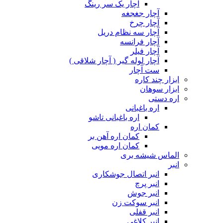
آچار یک سر رینگ
آچار جغجغه
آچار چرخ
آچار سه نظام دریل
آچار فرانسه
آچار فیلر
آچار لوله گیر ( آچار شلاقی )
ست آچار
ابزار چند کاره
ابزار سوهان
اره دستی
اره باغبانی
اره باغبانی تاشو
کمان اره
کمان اره آهن بر
کمان اره مویی
الماس شیشه بری
انبر
انبر اتصال جوشکاری
انبر پرچ
انبر جوش
انبر سوکت زن
انبر قفلی
انبر کلاغی