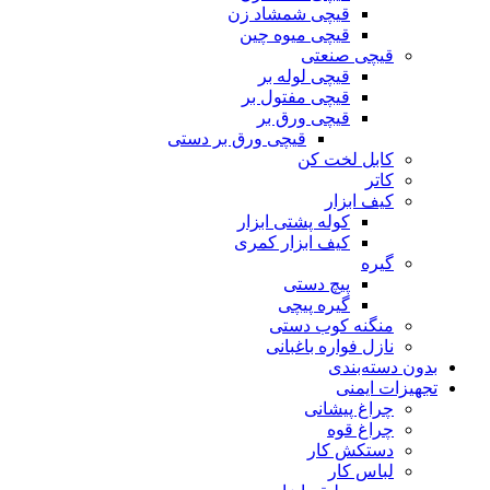
قیچی شمشاد زن
قیچی میوه چین
قیچی صنعتی
قیچی لوله بر
قیچی مفتول بر
قیچی ورق بر
قیچی ورق بر دستی
کابل لخت کن
کاتر
کیف ابزار
کوله پشتی ابزار
کیف ابزار کمری
گیره
پیچ دستی
گیره پیچی
منگنه کوب دستی
نازل فواره باغبانی
بدون دسته‌بندی
تجهیزات ایمنی
چراغ پیشانی
چراغ قوه
دستکش کار
لباس کار