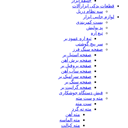
جلیقه ابزار
قطعات یدکی ابزارآلات
سه نظام دریل
لوازم جانبی ابزار
بست کمربندی
پد پولیش
تیغ اره
تیغ اره عمود بر
سر پیچ گوشتی
صفحه سنگ فرز
صفحه استیل بر
صفحه برش آهن
صفحه پروفیل بر
صفحه ساب آهن
صفحه سرامیک بر
صفحه سنگ بر
صفحه گرانیت بر
فیش دستگاه جوشکاری
مته و ست مته
ست مته
مته ته گرد
مته آهن
مته الماسه
مته کبالت