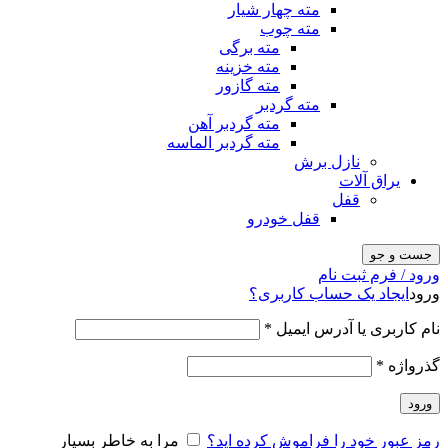
مته چهار شیار
مته چوب
مته برگی
مته خزینه
مته گازور
مته گردبر
مته گردبر آهن
مته گردبر الماسه
نازل برش
یراق آلات
قفل
قفل خودرو
جست و جو
ورود / فرم ثبت نام
ورود
ایجاد یک حساب کاربری؟
نام کاربری یا آدرس ایمیل
*
گذرواژه
*
ورود
رمز عبور خود را فراموش کرده اید؟
مرا به خاطر بسپار