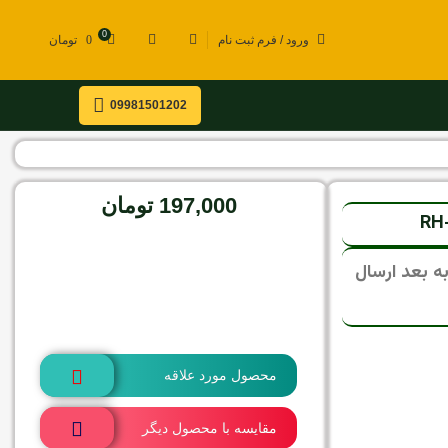
0
ورود / فرم ثبت نام
0
تومان
09981501202
197,000
تومان
موجود در انبار
ی، تمامی سفارشات از 15 مرداد به بعد ارسال
افزودن به سبد خرید
محصول مورد علاقه
مقایسه با محصول دیگر