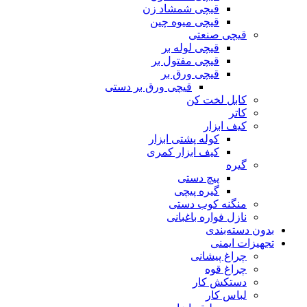
قیچی شمشاد زن
قیچی میوه چین
قیچی صنعتی
قیچی لوله بر
قیچی مفتول بر
قیچی ورق بر
قیچی ورق بر دستی
کابل لخت کن
کاتر
کیف ابزار
کوله پشتی ابزار
کیف ابزار کمری
گیره
پیچ دستی
گیره پیچی
منگنه کوب دستی
نازل فواره باغبانی
بدون دسته‌بندی
تجهیزات ایمنی
چراغ پیشانی
چراغ قوه
دستکش کار
لباس کار