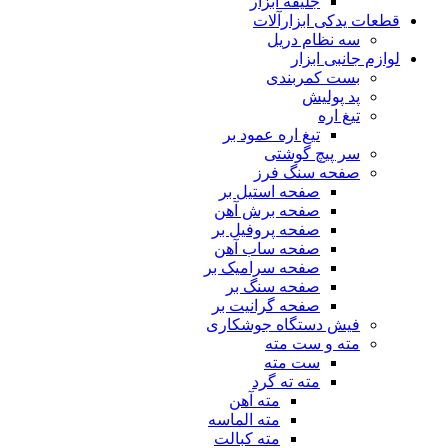
جلیقه ابزار
قطعات یدکی ابزارآلات
سه نظام دریل
لوازم جانبی ابزار
بست کمربندی
پد پولیش
تیغ اره
تیغ اره عمود بر
سر پیچ گوشتی
صفحه سنگ فرز
صفحه استیل بر
صفحه برش آهن
صفحه پروفیل بر
صفحه ساب آهن
صفحه سرامیک بر
صفحه سنگ بر
صفحه گرانیت بر
فیش دستگاه جوشکاری
مته و ست مته
ست مته
مته ته گرد
مته آهن
مته الماسه
مته کبالت