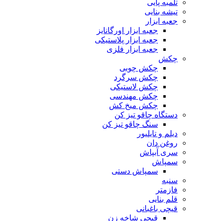
تلمبه پایی
تیشه بنایی
جعبه ابزار
جعبه ابزار اورگانایز
جعبه ابزار پلاستیکی
جعبه ابزار فلزی
چکش
چکش چوبی
چکش سرگرد
چکش لاستیکی
چکش مهندسی
چکش میخ کش
دستگاه چاقو تیز کن
سنگ چاقو تیز کن
دیلم و تایلیور
روغن دان
سری آبپاش
سمپاش
سمپاش دستی
سنبه
فازمتر
قلم بنایی
قیچی باغبانی
قیچی شاخه زن