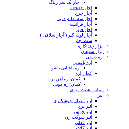
آچار یک سر رینگ
آچار جغجغه
آچار چرخ
آچار سه نظام دریل
آچار فرانسه
آچار فیلر
آچار لوله گیر ( آچار شلاقی )
ست آچار
ابزار چند کاره
ابزار سوهان
اره دستی
اره باغبانی
اره باغبانی تاشو
کمان اره
کمان اره آهن بر
کمان اره مویی
الماس شیشه بری
انبر
انبر اتصال جوشکاری
انبر پرچ
انبر جوش
انبر سوکت زن
انبر قفلی
انبر کلاغی