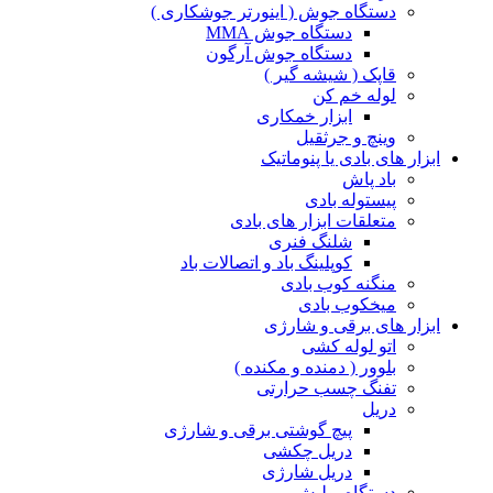
دستگاه جوش ( اینورتر جوشکاری )
دستگاه جوش MMA
دستگاه جوش آرگون
قاپک ( شیشه گیر )
لوله خم کن
ابزار خمکاری
وینچ و جرثقیل
ابزار های بادی یا پنوماتیک
باد پاش
پیستوله بادی
متعلقات ابزار های بادی
شلنگ فنری
کوپلینگ باد و اتصالات باد
منگنه کوب بادی
میخکوب بادی
ابزار های برقی و شارژی
اتو لوله کشی
بلوور ( دمنده و مکنده )
تفنگ چسب حرارتی
دریل
پیچ گوشتی برقی و شارژی
دریل چکشی
دریل شارژی
دستگاه پولیش