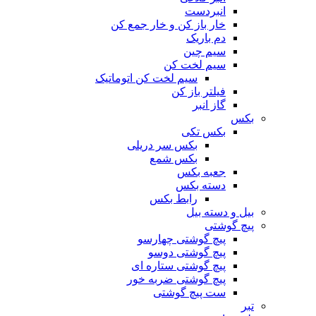
انبردست
خار باز کن و خار جمع کن
دم باریک
سیم چین
سیم لخت کن
سیم لخت کن اتوماتیک
فیلتر باز کن
گاز انبر
بکس
بکس تکی
بکس سر دریلی
بکس شمع
جعبه بکس
دسته بکس
رابط بکس
بیل و دسته بیل
پیچ گوشتی
پیچ گوشتی چهارسو
پیچ گوشتی دوسو
پیچ گوشتی ستاره‌ ای
پیچ گوشتی ضربه خور
ست پیچ گوشتی
تبر