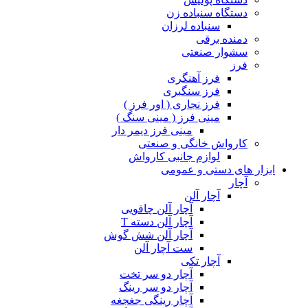
دستگاه سنباده زن
سنباده لرزان
دمنده برقی
سشوار صنعتی
فرز
فرز آهنگری
فرز سنگبری
فرز نجاری ( اور فرز )
مینی فرز ( مینی سنگ )
مینی فرز دیمر دار
کارواش خانگی و صنعتی
لوازم جانبی کارواش
ابزار های دستی و عمومی
آچار
آچار آلن
آچار آلن چاقویی
آچار آلن دسته T
آچار آلن شش گوش
ست آچار آلن
آچار تکی
آچار دو سر تخت
آچار دو سر رینگ
آچار رینگی جغجغه