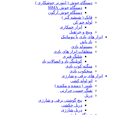
دستگاه جوش ( اینورتر جوشکاری )
دستگاه جوش MMA
دستگاه جوش آرگون
قاپک ( شیشه گیر )
لوله خم کن
ابزار خمکاری
وینچ و جرثقیل
ابزار های بادی یا پنوماتیک
باد پاش
پیستوله بادی
متعلقات ابزار های بادی
شلنگ فنری
کوپلینگ باد و اتصالات باد
منگنه کوب بادی
میخکوب بادی
ابزار های برقی و شارژی
اتو لوله کشی
بلوور ( دمنده و مکنده )
تفنگ چسب حرارتی
دریل
پیچ گوشتی برقی و شارژی
دریل چکشی
دریل شارژی
دستگاه پولیش