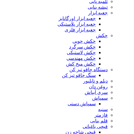
تلمبه پایی
تیشه بنایی
جعبه ابزار
جعبه ابزار اورگانایز
جعبه ابزار پلاستیکی
جعبه ابزار فلزی
چکش
چکش چوبی
چکش سرگرد
چکش لاستیکی
چکش مهندسی
چکش میخ کش
دستگاه چاقو تیز کن
سنگ چاقو تیز کن
دیلم و تایلیور
روغن دان
سری آبپاش
سمپاش
سمپاش دستی
سنبه
فازمتر
قلم بنایی
قیچی باغبانی
قیچی شاخه زن