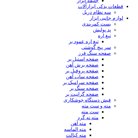
جلیقه ابزار
قطعات یدکی ابزارآلات
سه نظام دریل
لوازم جانبی ابزار
بست کمربندی
پد پولیش
تیغ اره
تیغ اره عمود بر
سر پیچ گوشتی
صفحه سنگ فرز
صفحه استیل بر
صفحه برش آهن
صفحه پروفیل بر
صفحه ساب آهن
صفحه سرامیک بر
صفحه سنگ بر
صفحه گرانیت بر
فیش دستگاه جوشکاری
مته و ست مته
ست مته
مته ته گرد
مته آهن
مته الماسه
مته کبالت