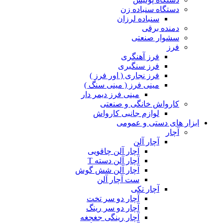
دستگاه سنباده زن
سنباده لرزان
دمنده برقی
سشوار صنعتی
فرز
فرز آهنگری
فرز سنگبری
فرز نجاری ( اور فرز )
مینی فرز ( مینی سنگ )
مینی فرز دیمر دار
کارواش خانگی و صنعتی
لوازم جانبی کارواش
ابزار های دستی و عمومی
آچار
آچار آلن
آچار آلن چاقویی
آچار آلن دسته T
آچار آلن شش گوش
ست آچار آلن
آچار تکی
آچار دو سر تخت
آچار دو سر رینگ
آچار رینگی جغجغه