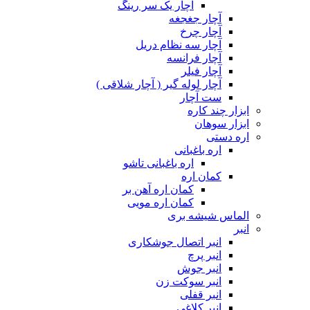
آچار یک سر رینگ
آچار جغجغه
آچار چرخ
آچار سه نظام دریل
آچار فرانسه
آچار فیلر
آچار لوله گیر ( آچار شلاقی )
ست آچار
ابزار چند کاره
ابزار سوهان
اره دستی
اره باغبانی
اره باغبانی تاشو
کمان اره
کمان اره آهن بر
کمان اره مویی
الماس شیشه بری
انبر
انبر اتصال جوشکاری
انبر پرچ
انبر جوش
انبر سوکت زن
انبر قفلی
انبر کلاغی