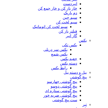
انبردست
خار باز کن و خار جمع کن
دم باریک
سیم چین
سیم لخت کن
سیم لخت کن اتوماتیک
فیلتر باز کن
گاز انبر
بکس
بکس تکی
بکس سر دریلی
بکس شمع
جعبه بکس
دسته بکس
رابط بکس
بیل و دسته بیل
پیچ گوشتی
پیچ گوشتی چهارسو
پیچ گوشتی دوسو
پیچ گوشتی ستاره‌ ای
پیچ گوشتی ضربه خور
ست پیچ گوشتی
تبر