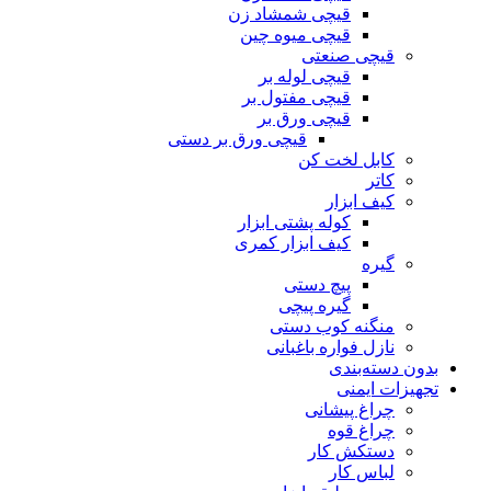
قیچی شمشاد زن
قیچی میوه چین
قیچی صنعتی
قیچی لوله بر
قیچی مفتول بر
قیچی ورق بر
قیچی ورق بر دستی
کابل لخت کن
کاتر
کیف ابزار
کوله پشتی ابزار
کیف ابزار کمری
گیره
پیچ دستی
گیره پیچی
منگنه کوب دستی
نازل فواره باغبانی
بدون دسته‌بندی
تجهیزات ایمنی
چراغ پیشانی
چراغ قوه
دستکش کار
لباس کار