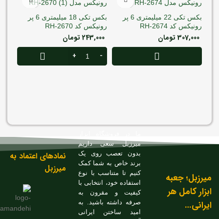
بکس تکی 22 میلیمتری 6 پر
بکس تکی 18 میلیمتری 6 پر
رونیکس کد RH-2674
رونیکس کد RH-2670
307,000
تومان
243,000
تومان
رونیکس 
000
ما در فروشگاه ابزار
میرزبل سعی داریم
بدون تعصب روی یک
نمادهای اعتماد به
برند خاص به شما کمک
میرزبل
کنیم تا متناسب با نوع
میرزبل؛ جعبه
استفاده خود، انتخابی با
ابزار کامل هر
کیفیت و مقرون به
ایرانی…
صرفه داشته باشید. به
امید ساختن ایرانی