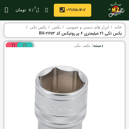
0
09981501202
/
تومان
0
خانه
ابزار های دستی و عمومی
بکس
بکس تکی
بکس تکی 21 میلیمتری 6 پر رونیکس کد RH-2673
دسته:
بکس تکی