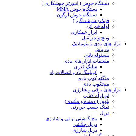
دستگاه جوش ( اینورتر جوشکاری )
دستگاه جوش MMA
دستگاه جوش آرگون
قاپک ( شیشه گیر )
لوله خم کن
ابزار خمکاری
وینچ و جرثقیل
ابزار های بادی یا پنوماتیک
باد پاش
پیستوله بادی
متعلقات ابزار های بادی
شلنگ فنری
کوپلینگ باد و اتصالات باد
منگنه کوب بادی
میخکوب بادی
ابزار های برقی و شارژی
اتو لوله کشی
بلوور ( دمنده و مکنده )
تفنگ چسب حرارتی
دریل
پیچ گوشتی برقی و شارژی
دریل چکشی
دریل شارژی
دستگاه پولیش