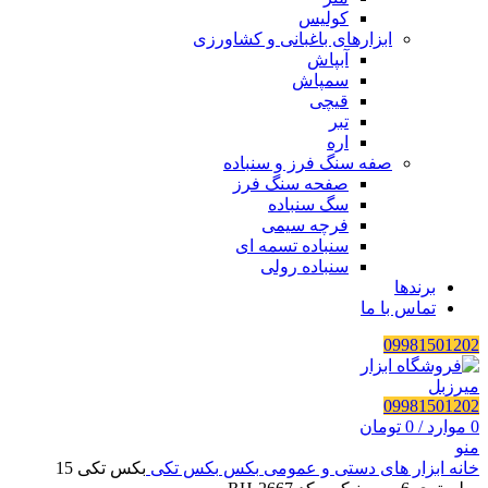
کولیس
ابزارهای باغبانی و کشاورزی
آبپاش
سمپاش
قیچی
تبر
اره
صفه سنگ فرز و سنباده
صفحه سنگ فرز
سگ سنباده
فرچه سیمی
سنباده تسمه ای
سنباده رولی
برندها
تماس با ما
09981501202
09981501202
0
موارد
/
0
تومان
منو
خانه
ابزار های دستی و عمومی
بکس
بکس تکی
بکس تکی 15