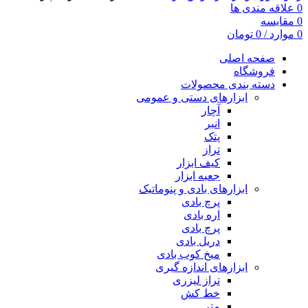
0
علاقه مندی ها
0
مقایسه
0
موارد
/
0
تومان
صفحه اصلی
فروشگاه
دسته بندی محصولات
ابزارهای دستی و عمومی
آچار
انبر
پتک
تراز
کیف ابزار
جعبه ابزار
ابزارهای بادی و پنوماتیک
پرچ بادی
اره بادی
پرچ بادی
دریل بادی
میخ کوب بادی
ابزارهای اندازه گیری
تراز لیزری
خط کش
متر