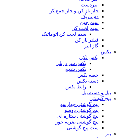
انبردست
خار باز کن و خار جمع کن
دم باریک
سیم چین
سیم لخت کن
سیم لخت کن اتوماتیک
فیلتر باز کن
گاز انبر
بکس
بکس تکی
بکس سر دریلی
بکس شمع
جعبه بکس
دسته بکس
رابط بکس
بیل و دسته بیل
پیچ گوشتی
پیچ گوشتی چهارسو
پیچ گوشتی دوسو
پیچ گوشتی ستاره‌ ای
پیچ گوشتی ضربه خور
ست پیچ گوشتی
تبر