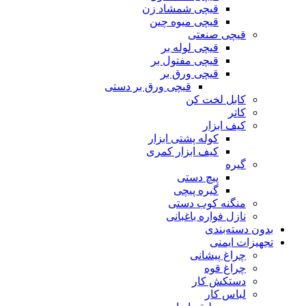
قیچی شمشاد زن
قیچی میوه چین
قیچی صنعتی
قیچی لوله بر
قیچی مفتول بر
قیچی ورق بر
قیچی ورق بر دستی
کابل لخت کن
کاتر
کیف ابزار
کوله پشتی ابزار
کیف ابزار کمری
گیره
پیچ دستی
گیره پیچی
منگنه کوب دستی
نازل فواره باغبانی
بدون دسته‌بندی
تجهیزات ایمنی
چراغ پیشانی
چراغ قوه
دستکش کار
لباس کار