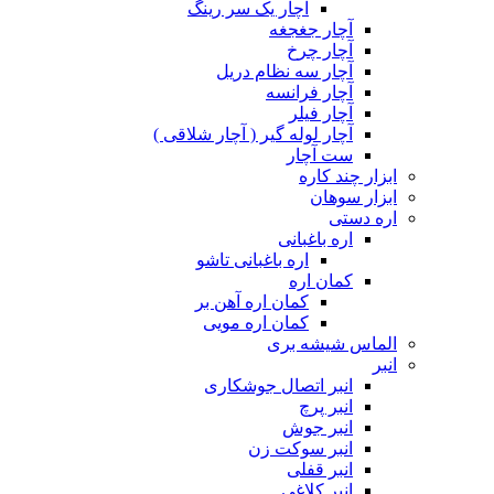
آچار یک سر رینگ
آچار جغجغه
آچار چرخ
آچار سه نظام دریل
آچار فرانسه
آچار فیلر
آچار لوله گیر ( آچار شلاقی )
ست آچار
ابزار چند کاره
ابزار سوهان
اره دستی
اره باغبانی
اره باغبانی تاشو
کمان اره
کمان اره آهن بر
کمان اره مویی
الماس شیشه بری
انبر
انبر اتصال جوشکاری
انبر پرچ
انبر جوش
انبر سوکت زن
انبر قفلی
انبر کلاغی