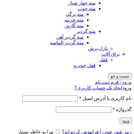
مته چهار شیار
مته چوب
مته برگی
مته خزینه
مته گازور
مته گردبر
مته گردبر آهن
مته گردبر الماسه
نازل برش
یراق آلات
قفل
قفل خودرو
جست و جو
ورود / فرم ثبت نام
ورود
ایجاد یک حساب کاربری؟
نام کاربری یا آدرس ایمیل
*
گذرواژه
*
ورود
رمز عبور خود را فراموش کرده اید؟
مرا به خاطر بسپار