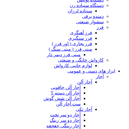
دستگاه سنباده زن
سنباده لرزان
دمنده برقی
سشوار صنعتی
فرز
فرز آهنگری
فرز سنگبری
فرز نجاری ( اور فرز )
مینی فرز ( مینی سنگ )
مینی فرز دیمر دار
کارواش خانگی و صنعتی
لوازم جانبی کارواش
ابزار های دستی و عمومی
آچار
آچار آلن
آچار آلن چاقویی
آچار آلن دسته T
آچار آلن شش گوش
ست آچار آلن
آچار تکی
آچار دو سر تخت
آچار دو سر رینگ
آچار رینگی جغجغه