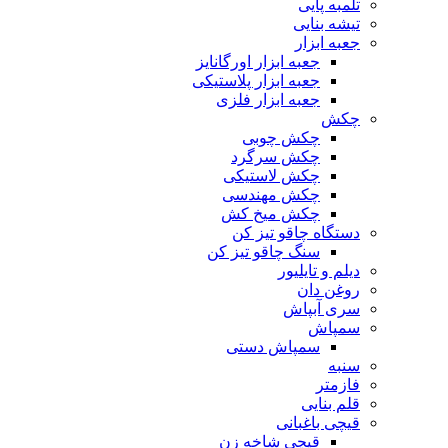
تلمبه پایی
تیشه بنایی
جعبه ابزار
جعبه ابزار اورگانایز
جعبه ابزار پلاستیکی
جعبه ابزار فلزی
چکش
چکش چوبی
چکش سرگرد
چکش لاستیکی
چکش مهندسی
چکش میخ کش
دستگاه چاقو تیز کن
سنگ چاقو تیز کن
دیلم و تایلیور
روغن دان
سری آبپاش
سمپاش
سمپاش دستی
سنبه
فازمتر
قلم بنایی
قیچی باغبانی
قیچی شاخه زن