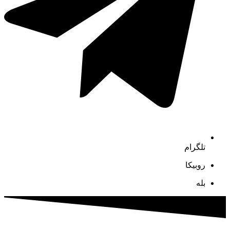
تلگرام
روبیکا
بله