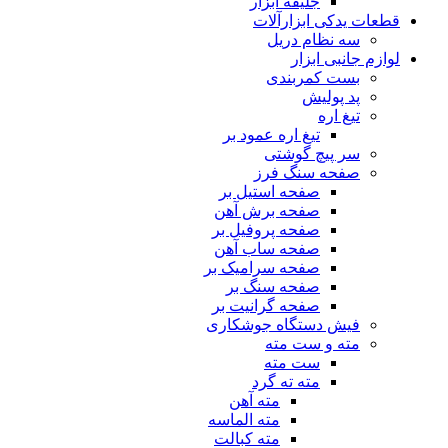
جلیقه ابزار
قطعات یدکی ابزارآلات
سه نظام دریل
لوازم جانبی ابزار
بست کمربندی
پد پولیش
تیغ اره
تیغ اره عمود بر
سر پیچ گوشتی
صفحه سنگ فرز
صفحه استیل بر
صفحه برش آهن
صفحه پروفیل بر
صفحه ساب آهن
صفحه سرامیک بر
صفحه سنگ بر
صفحه گرانیت بر
فیش دستگاه جوشکاری
مته و ست مته
ست مته
مته ته گرد
مته آهن
مته الماسه
مته کبالت