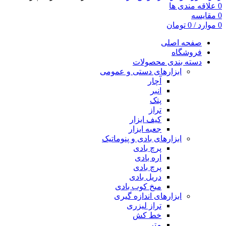
0
علاقه مندی ها
0
مقایسه
0
موارد
/
0
تومان
صفحه اصلی
فروشگاه
دسته بندی محصولات
ابزارهای دستی و عمومی
آچار
انبر
پتک
تراز
کیف ابزار
جعبه ابزار
ابزارهای بادی و پنوماتیک
پرچ بادی
اره بادی
پرچ بادی
دریل بادی
میخ کوب بادی
ابزارهای اندازه گیری
تراز لیزری
خط کش
متر