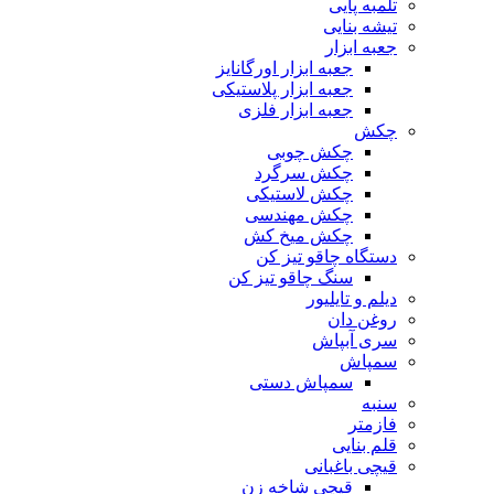
تلمبه پایی
تیشه بنایی
جعبه ابزار
جعبه ابزار اورگانایز
جعبه ابزار پلاستیکی
جعبه ابزار فلزی
چکش
چکش چوبی
چکش سرگرد
چکش لاستیکی
چکش مهندسی
چکش میخ کش
دستگاه چاقو تیز کن
سنگ چاقو تیز کن
دیلم و تایلیور
روغن دان
سری آبپاش
سمپاش
سمپاش دستی
سنبه
فازمتر
قلم بنایی
قیچی باغبانی
قیچی شاخه زن