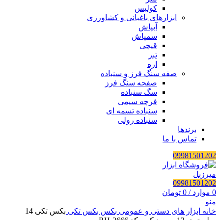
کولیس
ابزارهای باغبانی و کشاورزی
آبپاش
سمپاش
قیچی
تبر
اره
صفه سنگ فرز و سنباده
صفحه سنگ فرز
سگ سنباده
فرچه سیمی
سنباده تسمه ای
سنباده رولی
برندها
تماس با ما
09981501202
09981501202
0
موارد
/
0
تومان
منو
خانه
ابزار های دستی و عمومی
بکس
بکس تکی
بکس تکی 14