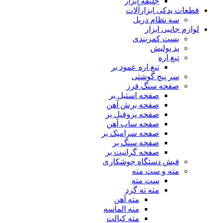
جلیقه ابزار
قطعات یدکی ابزارآلات
سه نظام دریل
لوازم جانبی ابزار
بست کمربندی
پد پولیش
تیغ اره
تیغ اره عمود بر
سر پیچ گوشتی
صفحه سنگ فرز
صفحه استیل بر
صفحه برش آهن
صفحه پروفیل بر
صفحه ساب آهن
صفحه سرامیک بر
صفحه سنگ بر
صفحه گرانیت بر
فیش دستگاه جوشکاری
مته و ست مته
ست مته
مته ته گرد
مته آهن
مته الماسه
مته کبالت