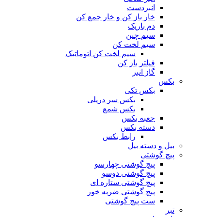
انبردست
خار باز کن و خار جمع کن
دم باریک
سیم چین
سیم لخت کن
سیم لخت کن اتوماتیک
فیلتر باز کن
گاز انبر
بکس
بکس تکی
بکس سر دریلی
بکس شمع
جعبه بکس
دسته بکس
رابط بکس
بیل و دسته بیل
پیچ گوشتی
پیچ گوشتی چهارسو
پیچ گوشتی دوسو
پیچ گوشتی ستاره‌ ای
پیچ گوشتی ضربه خور
ست پیچ گوشتی
تبر