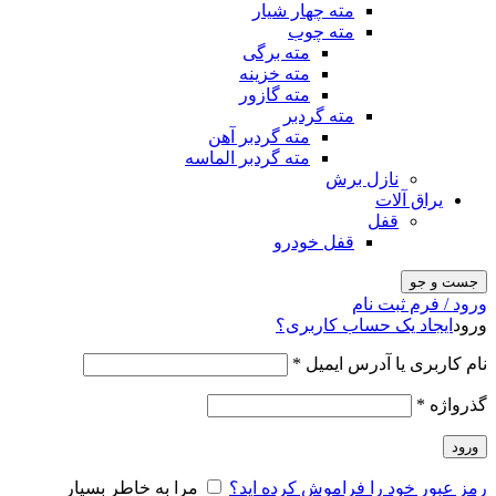
مته چهار شیار
مته چوب
مته برگی
مته خزینه
مته گازور
مته گردبر
مته گردبر آهن
مته گردبر الماسه
نازل برش
یراق آلات
قفل
قفل خودرو
جست و جو
ورود / فرم ثبت نام
ورود
ایجاد یک حساب کاربری؟
نام کاربری یا آدرس ایمیل
*
گذرواژه
*
ورود
رمز عبور خود را فراموش کرده اید؟
مرا به خاطر بسپار