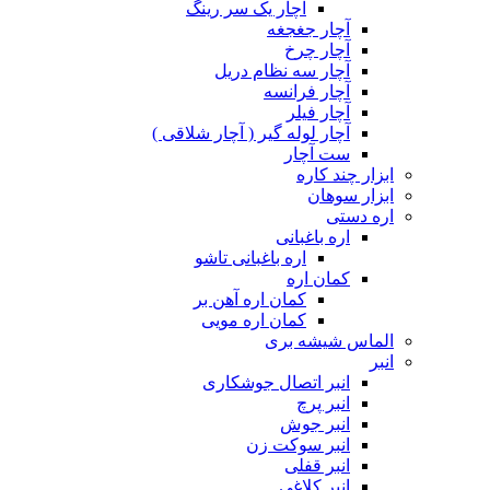
آچار یک سر رینگ
آچار جغجغه
آچار چرخ
آچار سه نظام دریل
آچار فرانسه
آچار فیلر
آچار لوله گیر ( آچار شلاقی )
ست آچار
ابزار چند کاره
ابزار سوهان
اره دستی
اره باغبانی
اره باغبانی تاشو
کمان اره
کمان اره آهن بر
کمان اره مویی
الماس شیشه بری
انبر
انبر اتصال جوشکاری
انبر پرچ
انبر جوش
انبر سوکت زن
انبر قفلی
انبر کلاغی