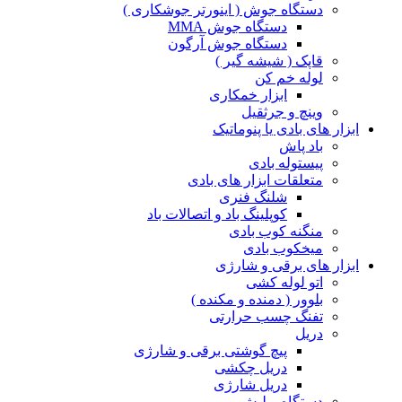
دستگاه جوش ( اینورتر جوشکاری )
دستگاه جوش MMA
دستگاه جوش آرگون
قاپک ( شیشه گیر )
لوله خم کن
ابزار خمکاری
وینچ و جرثقیل
ابزار های بادی یا پنوماتیک
باد پاش
پیستوله بادی
متعلقات ابزار های بادی
شلنگ فنری
کوپلینگ باد و اتصالات باد
منگنه کوب بادی
میخکوب بادی
ابزار های برقی و شارژی
اتو لوله کشی
بلوور ( دمنده و مکنده )
تفنگ چسب حرارتی
دریل
پیچ گوشتی برقی و شارژی
دریل چکشی
دریل شارژی
دستگاه پولیش