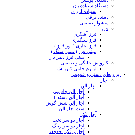
دستگاه سنباده زن
سنباده لرزان
دمنده برقی
سشوار صنعتی
فرز
فرز آهنگری
فرز سنگبری
فرز نجاری ( اور فرز )
مینی فرز ( مینی سنگ )
مینی فرز دیمر دار
کارواش خانگی و صنعتی
لوازم جانبی کارواش
ابزار های دستی و عمومی
آچار
آچار آلن
آچار آلن چاقویی
آچار آلن دسته T
آچار آلن شش گوش
ست آچار آلن
آچار تکی
آچار دو سر تخت
آچار دو سر رینگ
آچار رینگی جغجغه