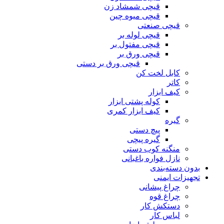
قیچی شمشاد زن
قیچی میوه چین
قیچی صنعتی
قیچی لوله بر
قیچی مفتول بر
قیچی ورق بر
قیچی ورق بر دستی
کابل لخت کن
کاتر
کیف ابزار
کوله پشتی ابزار
کیف ابزار کمری
گیره
پیچ دستی
گیره پیچی
منگنه کوب دستی
نازل فواره باغبانی
بدون دسته‌بندی
تجهیزات ایمنی
چراغ پیشانی
چراغ قوه
دستکش کار
لباس کار