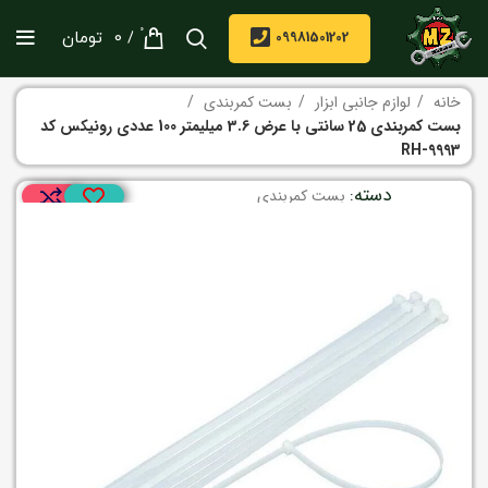
0
/
09981501202
0
تومان
خانه
لوازم جانبی ابزار
بست کمربندی
بست کمربندی 25 سانتی با عرض 3.6 میلیمتر 100 عددی رونیکس کد
RH-9993
دسته:
بست کمربندی