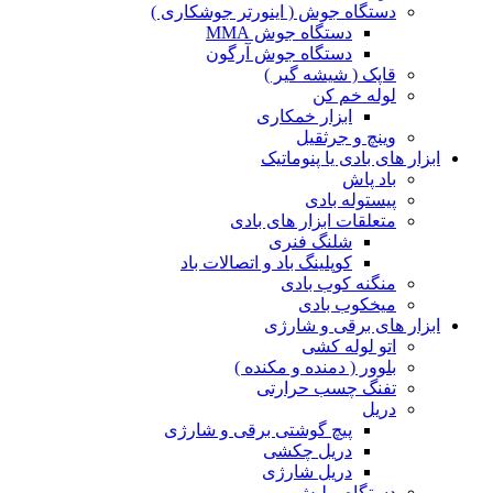
دستگاه جوش ( اینورتر جوشکاری )
دستگاه جوش MMA
دستگاه جوش آرگون
قاپک ( شیشه گیر )
لوله خم کن
ابزار خمکاری
وینچ و جرثقیل
ابزار های بادی یا پنوماتیک
باد پاش
پیستوله بادی
متعلقات ابزار های بادی
شلنگ فنری
کوپلینگ باد و اتصالات باد
منگنه کوب بادی
میخکوب بادی
ابزار های برقی و شارژی
اتو لوله کشی
بلوور ( دمنده و مکنده )
تفنگ چسب حرارتی
دریل
پیچ گوشتی برقی و شارژی
دریل چکشی
دریل شارژی
دستگاه پولیش