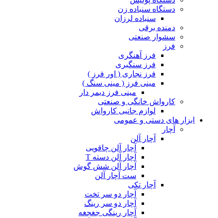
دستگاه سنباده زن
سنباده لرزان
دمنده برقی
سشوار صنعتی
فرز
فرز آهنگری
فرز سنگبری
فرز نجاری ( اور فرز )
مینی فرز ( مینی سنگ )
مینی فرز دیمر دار
کارواش خانگی و صنعتی
لوازم جانبی کارواش
ابزار های دستی و عمومی
آچار
آچار آلن
آچار آلن چاقویی
آچار آلن دسته T
آچار آلن شش گوش
ست آچار آلن
آچار تکی
آچار دو سر تخت
آچار دو سر رینگ
آچار رینگی جغجغه