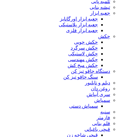
تلمبه پایی
تیشه بنایی
جعبه ابزار
جعبه ابزار اورگانایز
جعبه ابزار پلاستیکی
جعبه ابزار فلزی
چکش
چکش چوبی
چکش سرگرد
چکش لاستیکی
چکش مهندسی
چکش میخ کش
دستگاه چاقو تیز کن
سنگ چاقو تیز کن
دیلم و تایلیور
روغن دان
سری آبپاش
سمپاش
سمپاش دستی
سنبه
فازمتر
قلم بنایی
قیچی باغبانی
قیچی شاخه زن