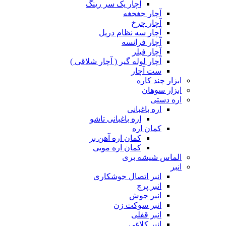
آچار یک سر رینگ
آچار جغجغه
آچار چرخ
آچار سه نظام دریل
آچار فرانسه
آچار فیلر
آچار لوله گیر ( آچار شلاقی )
ست آچار
ابزار چند کاره
ابزار سوهان
اره دستی
اره باغبانی
اره باغبانی تاشو
کمان اره
کمان اره آهن بر
کمان اره مویی
الماس شیشه بری
انبر
انبر اتصال جوشکاری
انبر پرچ
انبر جوش
انبر سوکت زن
انبر قفلی
انبر کلاغی