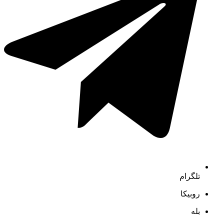
تلگرام
روبیکا
بله