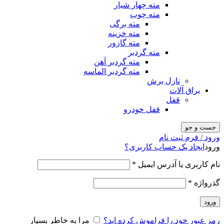
مته چهار شیار
مته چوب
مته برگی
مته خزینه
مته گازور
مته گردبر
مته گردبر آهن
مته گردبر الماسه
نازل برش
یراق آلات
قفل
قفل خودرو
جست و جو
ورود / فرم ثبت نام
ورود
ایجاد یک حساب کاربری؟
نام کاربری یا آدرس ایمیل
*
گذرواژه
*
ورود
رمز عبور خود را فراموش کرده اید؟
مرا به خاطر بسپار