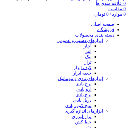
0
علاقه مندی ها
0
مقایسه
0
موارد
/
0
تومان
صفحه اصلی
فروشگاه
دسته بندی محصولات
ابزارهای دستی و عمومی
آچار
انبر
پتک
تراز
کیف ابزار
جعبه ابزار
ابزارهای بادی و پنوماتیک
پرچ بادی
اره بادی
پرچ بادی
دریل بادی
میخ کوب بادی
ابزارهای اندازه گیری
تراز لیزری
خط کش
متر