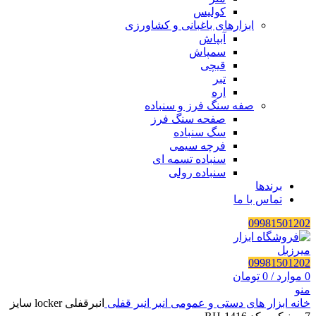
کولیس
ابزارهای باغبانی و کشاورزی
آبپاش
سمپاش
قیچی
تبر
اره
صفه سنگ فرز و سنباده
صفحه سنگ فرز
سگ سنباده
فرچه سیمی
سنباده تسمه ای
سنباده رولی
برندها
تماس با ما
09981501202
09981501202
0
موارد
/
0
تومان
منو
خانه
ابزار های دستی و عمومی
انبر
انبر قفلی
انبرقفلی locker سایز