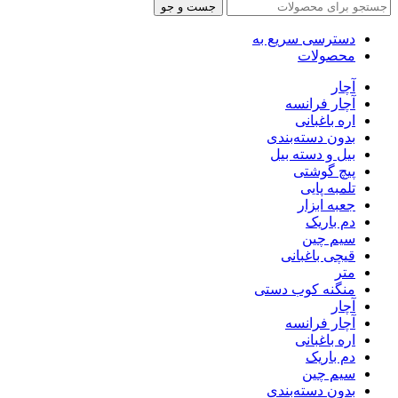
جست و جو
دسترسی سریع به
محصولات
آچار
آچار فرانسه
اره باغبانی
بدون دسته‌بندی
بیل و دسته بیل
پیچ گوشتی
تلمبه پایی
جعبه ابزار
دم باریک
سیم چین
قیچی باغبانی
متر
منگنه کوب دستی
آچار
آچار فرانسه
اره باغبانی
دم باریک
سیم چین
بدون دسته‌بندی