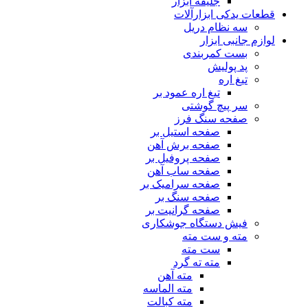
جلیقه ابزار
قطعات یدکی ابزارآلات
سه نظام دریل
لوازم جانبی ابزار
بست کمربندی
پد پولیش
تیغ اره
تیغ اره عمود بر
سر پیچ گوشتی
صفحه سنگ فرز
صفحه استیل بر
صفحه برش آهن
صفحه پروفیل بر
صفحه ساب آهن
صفحه سرامیک بر
صفحه سنگ بر
صفحه گرانیت بر
فیش دستگاه جوشکاری
مته و ست مته
ست مته
مته ته گرد
مته آهن
مته الماسه
مته کبالت