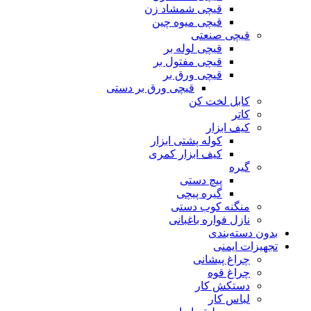
قیچی شمشاد زن
قیچی میوه چین
قیچی صنعتی
قیچی لوله بر
قیچی مفتول بر
قیچی ورق بر
قیچی ورق بر دستی
کابل لخت کن
کاتر
کیف ابزار
کوله پشتی ابزار
کیف ابزار کمری
گیره
پیچ دستی
گیره پیچی
منگنه کوب دستی
نازل فواره باغبانی
بدون دسته‌بندی
تجهیزات ایمنی
چراغ پیشانی
چراغ قوه
دستکش کار
لباس کار