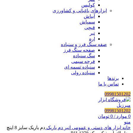
کولیس
ابزارهای باغبانی و کشاورزی
آبپاش
سمپاش
قیچی
تبر
اره
صفه سنگ فرز و سنباده
صفحه سنگ فرز
سگ سنباده
فرچه سیمی
سنباده تسمه ای
سنباده رولی
برندها
تماس با ما
09981501202
09981501202
0
موارد
/
0
تومان
منو
خانه
ابزار های دستی و عمومی
انبر
دم باریک
دم باریک سایز 8 اینچ