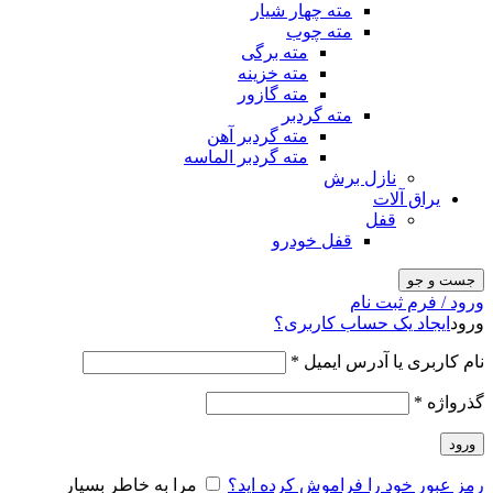
مته چهار شیار
مته چوب
مته برگی
مته خزینه
مته گازور
مته گردبر
مته گردبر آهن
مته گردبر الماسه
نازل برش
یراق آلات
قفل
قفل خودرو
جست و جو
ورود / فرم ثبت نام
ورود
ایجاد یک حساب کاربری؟
نام کاربری یا آدرس ایمیل
*
گذرواژه
*
ورود
رمز عبور خود را فراموش کرده اید؟
مرا به خاطر بسپار