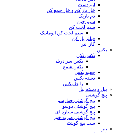
انبردست
خار باز کن و خار جمع کن
دم باریک
سیم چین
سیم لخت کن
سیم لخت کن اتوماتیک
فیلتر باز کن
گاز انبر
بکس
بکس تکی
بکس سر دریلی
بکس شمع
جعبه بکس
دسته بکس
رابط بکس
بیل و دسته بیل
پیچ گوشتی
پیچ گوشتی چهارسو
پیچ گوشتی دوسو
پیچ گوشتی ستاره‌ ای
پیچ گوشتی ضربه خور
ست پیچ گوشتی
تبر