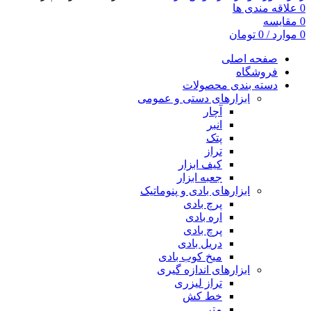
0
علاقه مندی ها
0
مقایسه
0
موارد
/
0
تومان
صفحه اصلی
فروشگاه
دسته بندی محصولات
ابزارهای دستی و عمومی
آچار
انبر
پتک
تراز
کیف ابزار
جعبه ابزار
ابزارهای بادی و پنوماتیک
پرچ بادی
اره بادی
پرچ بادی
دریل بادی
میخ کوب بادی
ابزارهای اندازه گیری
تراز لیزری
خط کش
متر