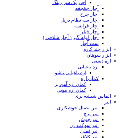
آچار یک سر رینگ
آچار جغجغه
آچار چرخ
آچار سه نظام دریل
آچار فرانسه
آچار فیلر
آچار لوله گیر ( آچار شلاقی )
ست آچار
ابزار چند کاره
ابزار سوهان
اره دستی
اره باغبانی
اره باغبانی تاشو
کمان اره
کمان اره آهن بر
کمان اره مویی
الماس شیشه بری
انبر
انبر اتصال جوشکاری
انبر پرچ
انبر جوش
انبر سوکت زن
انبر قفلی
انبر کلاغی