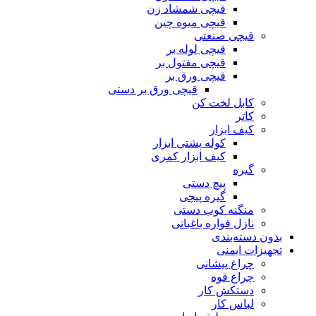
قیچی شمشاد زن
قیچی میوه چین
قیچی صنعتی
قیچی لوله بر
قیچی مفتول بر
قیچی ورق بر
قیچی ورق بر دستی
کابل لخت کن
کاتر
کیف ابزار
کوله پشتی ابزار
کیف ابزار کمری
گیره
پیچ دستی
گیره پیچی
منگنه کوب دستی
نازل فواره باغبانی
بدون دسته‌بندی
تجهیزات ایمنی
چراغ پیشانی
چراغ قوه
دستکش کار
لباس کار