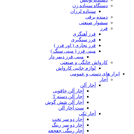
دستگاه سنباده زن
سنباده لرزان
دمنده برقی
سشوار صنعتی
فرز
فرز آهنگری
فرز سنگبری
فرز نجاری ( اور فرز )
مینی فرز ( مینی سنگ )
مینی فرز دیمر دار
کارواش خانگی و صنعتی
لوازم جانبی کارواش
ابزار های دستی و عمومی
آچار
آچار آلن
آچار آلن چاقویی
آچار آلن دسته T
آچار آلن شش گوش
ست آچار آلن
آچار تکی
آچار دو سر تخت
آچار دو سر رینگ
آچار رینگی جغجغه