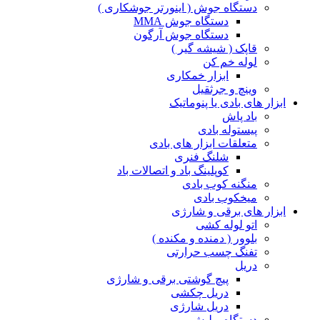
دستگاه جوش ( اینورتر جوشکاری )
دستگاه جوش MMA
دستگاه جوش آرگون
قاپک ( شیشه گیر )
لوله خم کن
ابزار خمکاری
وینچ و جرثقیل
ابزار های بادی یا پنوماتیک
باد پاش
پیستوله بادی
متعلقات ابزار های بادی
شلنگ فنری
کوپلینگ باد و اتصالات باد
منگنه کوب بادی
میخکوب بادی
ابزار های برقی و شارژی
اتو لوله کشی
بلوور ( دمنده و مکنده )
تفنگ چسب حرارتی
دریل
پیچ گوشتی برقی و شارژی
دریل چکشی
دریل شارژی
دستگاه پولیش