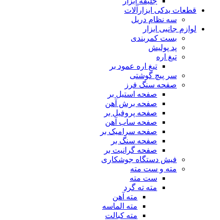
جلیقه ابزار
قطعات یدکی ابزارآلات
سه نظام دریل
لوازم جانبی ابزار
بست کمربندی
پد پولیش
تیغ اره
تیغ اره عمود بر
سر پیچ گوشتی
صفحه سنگ فرز
صفحه استیل بر
صفحه برش آهن
صفحه پروفیل بر
صفحه ساب آهن
صفحه سرامیک بر
صفحه سنگ بر
صفحه گرانیت بر
فیش دستگاه جوشکاری
مته و ست مته
ست مته
مته ته گرد
مته آهن
مته الماسه
مته کبالت