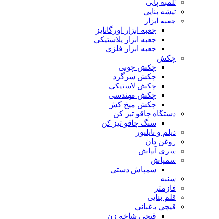
تلمبه پایی
تیشه بنایی
جعبه ابزار
جعبه ابزار اورگانایز
جعبه ابزار پلاستیکی
جعبه ابزار فلزی
چکش
چکش چوبی
چکش سرگرد
چکش لاستیکی
چکش مهندسی
چکش میخ کش
دستگاه چاقو تیز کن
سنگ چاقو تیز کن
دیلم و تایلیور
روغن دان
سری آبپاش
سمپاش
سمپاش دستی
سنبه
فازمتر
قلم بنایی
قیچی باغبانی
قیچی شاخه زن