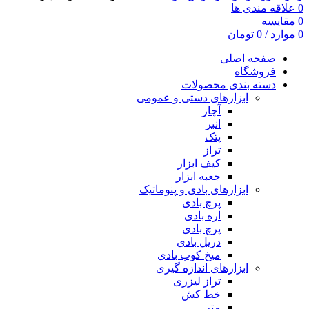
0
علاقه مندی ها
0
مقایسه
0
موارد
/
0
تومان
صفحه اصلی
فروشگاه
دسته بندی محصولات
ابزارهای دستی و عمومی
آچار
انبر
پتک
تراز
کیف ابزار
جعبه ابزار
ابزارهای بادی و پنوماتیک
پرچ بادی
اره بادی
پرچ بادی
دریل بادی
میخ کوب بادی
ابزارهای اندازه گیری
تراز لیزری
خط کش
متر