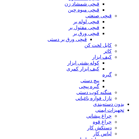
قیچی شمشاد زن
قیچی میوه چین
قیچی صنعتی
قیچی لوله بر
قیچی مفتول بر
قیچی ورق بر
قیچی ورق بر دستی
کابل لخت کن
کاتر
کیف ابزار
کوله پشتی ابزار
کیف ابزار کمری
گیره
پیچ دستی
گیره پیچی
منگنه کوب دستی
نازل فواره باغبانی
بدون دسته‌بندی
تجهیزات ایمنی
چراغ پیشانی
چراغ قوه
دستکش کار
لباس کار