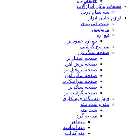
جلیقه ابزار
قطعات یدکی ابزارآلات
سه نظام دریل
لوازم جانبی ابزار
بست کمربندی
پد پولیش
تیغ اره
تیغ اره عمود بر
سر پیچ گوشتی
صفحه سنگ فرز
صفحه استیل بر
صفحه برش آهن
صفحه پروفیل بر
صفحه ساب آهن
صفحه سرامیک بر
صفحه سنگ بر
صفحه گرانیت بر
فیش دستگاه جوشکاری
مته و ست مته
ست مته
مته ته گرد
مته آهن
مته الماسه
مته کبالت