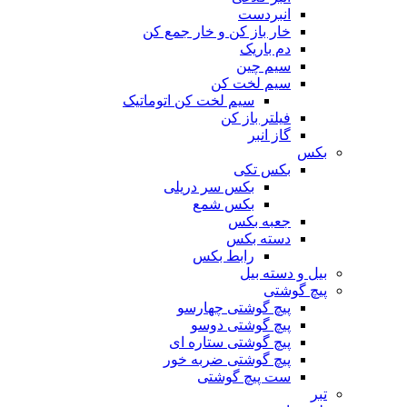
انبردست
خار باز کن و خار جمع کن
دم باریک
سیم چین
سیم لخت کن
سیم لخت کن اتوماتیک
فیلتر باز کن
گاز انبر
بکس
بکس تکی
بکس سر دریلی
بکس شمع
جعبه بکس
دسته بکس
رابط بکس
بیل و دسته بیل
پیچ گوشتی
پیچ گوشتی چهارسو
پیچ گوشتی دوسو
پیچ گوشتی ستاره‌ ای
پیچ گوشتی ضربه خور
ست پیچ گوشتی
تبر