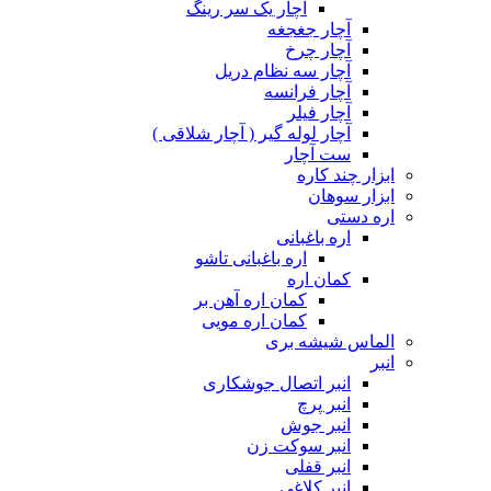
آچار یک سر رینگ
آچار جغجغه
آچار چرخ
آچار سه نظام دریل
آچار فرانسه
آچار فیلر
آچار لوله گیر ( آچار شلاقی )
ست آچار
ابزار چند کاره
ابزار سوهان
اره دستی
اره باغبانی
اره باغبانی تاشو
کمان اره
کمان اره آهن بر
کمان اره مویی
الماس شیشه بری
انبر
انبر اتصال جوشکاری
انبر پرچ
انبر جوش
انبر سوکت زن
انبر قفلی
انبر کلاغی