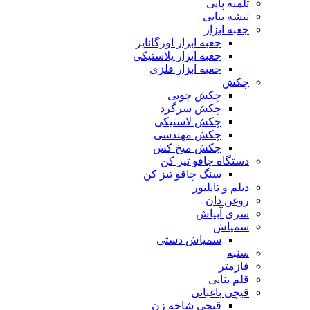
تلمبه پایی
تیشه بنایی
جعبه ابزار
جعبه ابزار اورگانایز
جعبه ابزار پلاستیکی
جعبه ابزار فلزی
چکش
چکش چوبی
چکش سرگرد
چکش لاستیکی
چکش مهندسی
چکش میخ کش
دستگاه چاقو تیز کن
سنگ چاقو تیز کن
دیلم و تایلیور
روغن دان
سری آبپاش
سمپاش
سمپاش دستی
سنبه
فازمتر
قلم بنایی
قیچی باغبانی
قیچی شاخه زن