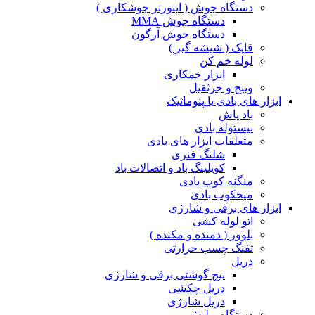
دستگاه جوش ( اینورتر جوشکاری )
دستگاه جوش MMA
دستگاه جوش آرگون
قاپک ( شیشه گیر )
لوله خم کن
ابزار خمکاری
وینچ و جرثقیل
ابزار های بادی یا پنوماتیک
باد پاش
پیستوله بادی
متعلقات ابزار های بادی
شلنگ فنری
کوپلینگ باد و اتصالات باد
منگنه کوب بادی
میخکوب بادی
ابزار های برقی و شارژی
اتو لوله کشی
بلوور ( دمنده و مکنده )
تفنگ چسب حرارتی
دریل
پیچ گوشتی برقی و شارژی
دریل چکشی
دریل شارژی
دستگاه پولیش