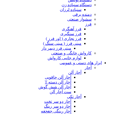
دستگاه سنباده زن
سنباده لرزان
دمنده برقی
سشوار صنعتی
فرز
فرز آهنگری
فرز سنگبری
فرز نجاری ( اور فرز )
مینی فرز ( مینی سنگ )
مینی فرز دیمر دار
کارواش خانگی و صنعتی
لوازم جانبی کارواش
ابزار های دستی و عمومی
آچار
آچار آلن
آچار آلن چاقویی
آچار آلن دسته T
آچار آلن شش گوش
ست آچار آلن
آچار تکی
آچار دو سر تخت
آچار دو سر رینگ
آچار رینگی جغجغه