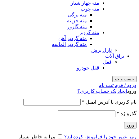
مته چهار شیار
مته چوب
مته برگی
مته خزینه
مته گازور
مته گردبر
مته گردبر آهن
مته گردبر الماسه
نازل برش
یراق آلات
قفل
قفل خودرو
جست و جو
ورود / فرم ثبت نام
ورود
ایجاد یک حساب کاربری؟
نام کاربری یا آدرس ایمیل
*
گذرواژه
*
ورود
رمز عبور خود را فراموش کرده اید؟
مرا به خاطر بسپار