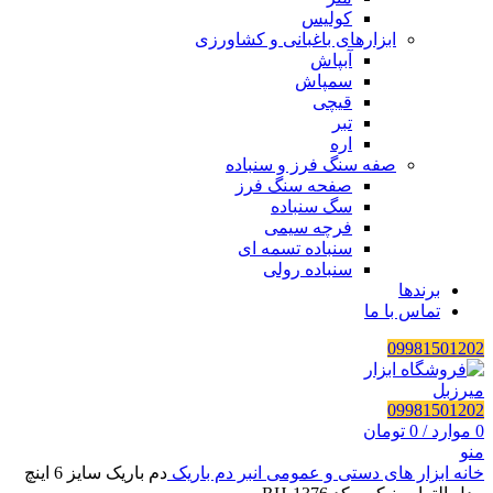
کولیس
ابزارهای باغبانی و کشاورزی
آبپاش
سمپاش
قیچی
تبر
اره
صفه سنگ فرز و سنباده
صفحه سنگ فرز
سگ سنباده
فرچه سیمی
سنباده تسمه ای
سنباده رولی
برندها
تماس با ما
09981501202
09981501202
0
موارد
/
0
تومان
منو
خانه
ابزار های دستی و عمومی
انبر
دم باریک
دم باریک سایز 6 اینچ