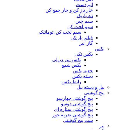
انبردست
خار باز کن و خار جمع کن
دم باریک
سیم چین
سیم لخت کن
سیم لخت کن اتوماتیک
فیلتر باز کن
گاز انبر
بکس
بکس تکی
بکس سر دریلی
بکس شمع
جعبه بکس
دسته بکس
رابط بکس
بیل و دسته بیل
پیچ گوشتی
پیچ گوشتی چهارسو
پیچ گوشتی دوسو
پیچ گوشتی ستاره‌ ای
پیچ گوشتی ضربه خور
ست پیچ گوشتی
تبر