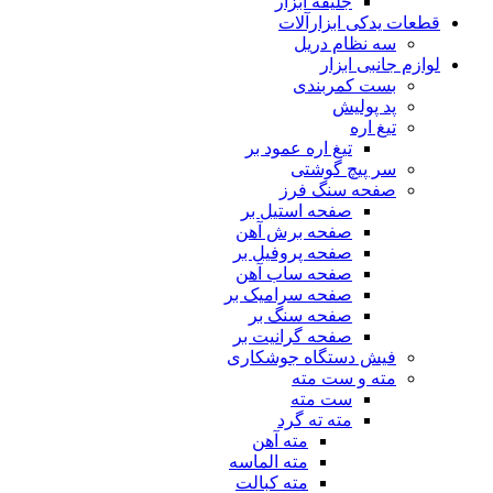
جلیقه ابزار
قطعات یدکی ابزارآلات
سه نظام دریل
لوازم جانبی ابزار
بست کمربندی
پد پولیش
تیغ اره
تیغ اره عمود بر
سر پیچ گوشتی
صفحه سنگ فرز
صفحه استیل بر
صفحه برش آهن
صفحه پروفیل بر
صفحه ساب آهن
صفحه سرامیک بر
صفحه سنگ بر
صفحه گرانیت بر
فیش دستگاه جوشکاری
مته و ست مته
ست مته
مته ته گرد
مته آهن
مته الماسه
مته کبالت