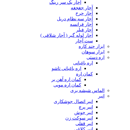
آچار یک سر رینگ
آچار جغجغه
آچار چرخ
آچار سه نظام دریل
آچار فرانسه
آچار فیلر
آچار لوله گیر ( آچار شلاقی )
ست آچار
ابزار چند کاره
ابزار سوهان
اره دستی
اره باغبانی
اره باغبانی تاشو
کمان اره
کمان اره آهن بر
کمان اره مویی
الماس شیشه بری
انبر
انبر اتصال جوشکاری
انبر پرچ
انبر جوش
انبر سوکت زن
انبر قفلی
انبر کلاغی