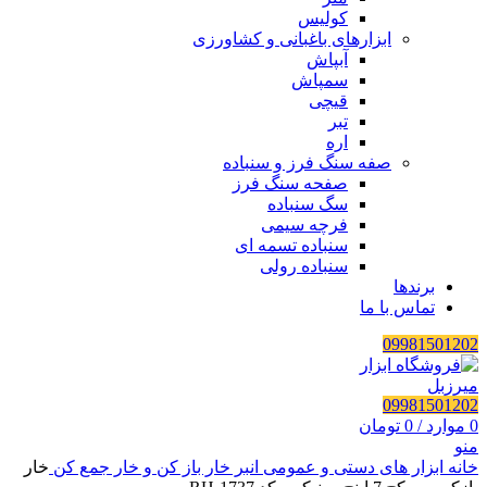
کولیس
ابزارهای باغبانی و کشاورزی
آبپاش
سمپاش
قیچی
تبر
اره
صفه سنگ فرز و سنباده
صفحه سنگ فرز
سگ سنباده
فرچه سیمی
سنباده تسمه ای
سنباده رولی
برندها
تماس با ما
09981501202
09981501202
0
موارد
/
0
تومان
منو
خانه
ابزار های دستی و عمومی
انبر
خار باز کن و خار جمع کن
خار