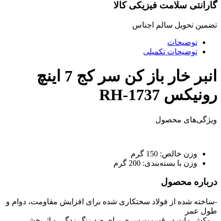
گارانتی سلامت فیزیکی کالا
تضمین تحویل سالم اجناس
توضیحات
توضیحات تکمیلی
انبر خار باز کن سر کج 7 اینچ
رونیکس RH-1737
ویژگی‌های محصول
وزن خالص:
150 گرم
وزن با بسته‌بندی:
200 گرم
درباره محصول
-ساخته شده از فولاد سختکاری شده برای افزایش مقاومت، دوام و
طول عمر
-روکش مات در قسمت سری برای ضد زنگ زدگی و اثربخشی