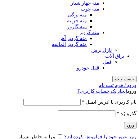
مته چهار شیار
مته چوب
مته برگی
مته خزینه
مته گازور
مته گردبر
مته گردبر آهن
مته گردبر الماسه
نازل برش
یراق آلات
قفل
قفل خودرو
جست و جو
ورود / فرم ثبت نام
ورود
ایجاد یک حساب کاربری؟
نام کاربری یا آدرس ایمیل
*
گذرواژه
*
ورود
رمز عبور خود را فراموش کرده اید؟
مرا به خاطر بسپار