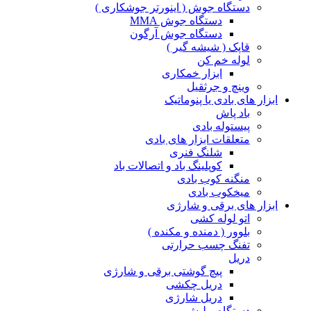
دستگاه جوش ( اینورتر جوشکاری )
دستگاه جوش MMA
دستگاه جوش آرگون
قاپک ( شیشه گیر )
لوله خم کن
ابزار خمکاری
وینچ و جرثقیل
ابزار های بادی یا پنوماتیک
باد پاش
پیستوله بادی
متعلقات ابزار های بادی
شلنگ فنری
کوپلینگ باد و اتصالات باد
منگنه کوب بادی
میخکوب بادی
ابزار های برقی و شارژی
اتو لوله کشی
بلوور ( دمنده و مکنده )
تفنگ چسب حرارتی
دریل
پیچ گوشتی برقی و شارژی
دریل چکشی
دریل شارژی
دستگاه پولیش