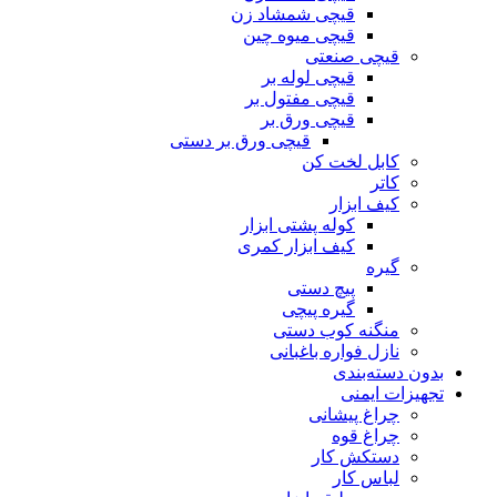
قیچی شمشاد زن
قیچی میوه چین
قیچی صنعتی
قیچی لوله بر
قیچی مفتول بر
قیچی ورق بر
قیچی ورق بر دستی
کابل لخت کن
کاتر
کیف ابزار
کوله پشتی ابزار
کیف ابزار کمری
گیره
پیچ دستی
گیره پیچی
منگنه کوب دستی
نازل فواره باغبانی
بدون دسته‌بندی
تجهیزات ایمنی
چراغ پیشانی
چراغ قوه
دستکش کار
لباس کار