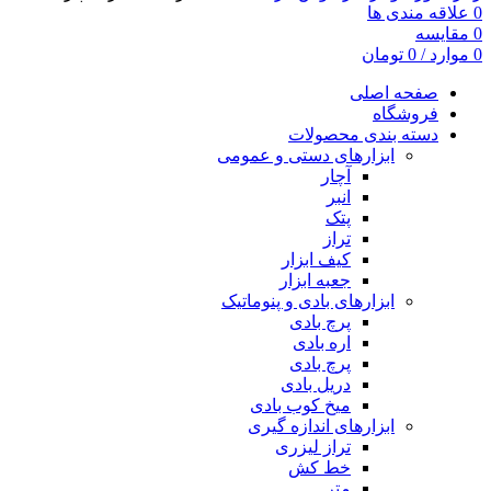
0
علاقه مندی ها
0
مقایسه
0
موارد
/
0
تومان
صفحه اصلی
فروشگاه
دسته بندی محصولات
ابزارهای دستی و عمومی
آچار
انبر
پتک
تراز
کیف ابزار
جعبه ابزار
ابزارهای بادی و پنوماتیک
پرچ بادی
اره بادی
پرچ بادی
دریل بادی
میخ کوب بادی
ابزارهای اندازه گیری
تراز لیزری
خط کش
متر