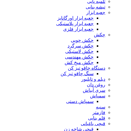
تلمبه پایی
تیشه بنایی
جعبه ابزار
جعبه ابزار اورگانایز
جعبه ابزار پلاستیکی
جعبه ابزار فلزی
چکش
چکش چوبی
چکش سرگرد
چکش لاستیکی
چکش مهندسی
چکش میخ کش
دستگاه چاقو تیز کن
سنگ چاقو تیز کن
دیلم و تایلیور
روغن دان
سری آبپاش
سمپاش
سمپاش دستی
سنبه
فازمتر
قلم بنایی
قیچی باغبانی
قیچی شاخه زن