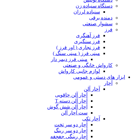
دستگاه سنباده زن
سنباده لرزان
دمنده برقی
سشوار صنعتی
فرز
فرز آهنگری
فرز سنگبری
فرز نجاری ( اور فرز )
مینی فرز ( مینی سنگ )
مینی فرز دیمر دار
کارواش خانگی و صنعتی
لوازم جانبی کارواش
ابزار های دستی و عمومی
آچار
آچار آلن
آچار آلن چاقویی
آچار آلن دسته T
آچار آلن شش گوش
ست آچار آلن
آچار تکی
آچار دو سر تخت
آچار دو سر رینگ
آچار رینگی جغجغه