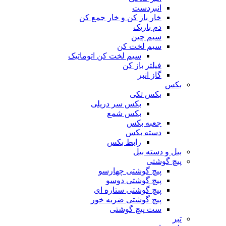
انبردست
خار باز کن و خار جمع کن
دم باریک
سیم چین
سیم لخت کن
سیم لخت کن اتوماتیک
فیلتر باز کن
گاز انبر
بکس
بکس تکی
بکس سر دریلی
بکس شمع
جعبه بکس
دسته بکس
رابط بکس
بیل و دسته بیل
پیچ گوشتی
پیچ گوشتی چهارسو
پیچ گوشتی دوسو
پیچ گوشتی ستاره‌ ای
پیچ گوشتی ضربه خور
ست پیچ گوشتی
تبر