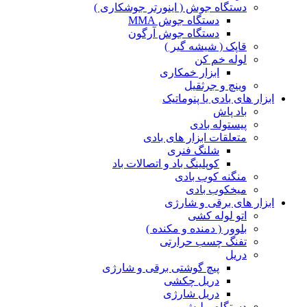
دستگاه جوش ( اینورتر جوشکاری )
دستگاه جوش MMA
دستگاه جوش آرگون
قاپک ( شیشه گیر )
لوله خم کن
ابزار خمکاری
وینچ و جرثقیل
ابزار های بادی یا پنوماتیک
باد پاش
پیستوله بادی
متعلقات ابزار های بادی
شلنگ فنری
کوپلینگ باد و اتصالات باد
منگنه کوب بادی
میخکوب بادی
ابزار های برقی و شارژی
اتو لوله کشی
بلوور ( دمنده و مکنده )
تفنگ چسب حرارتی
دریل
پیچ گوشتی برقی و شارژی
دریل چکشی
دریل شارژی
دستگاه پولیش