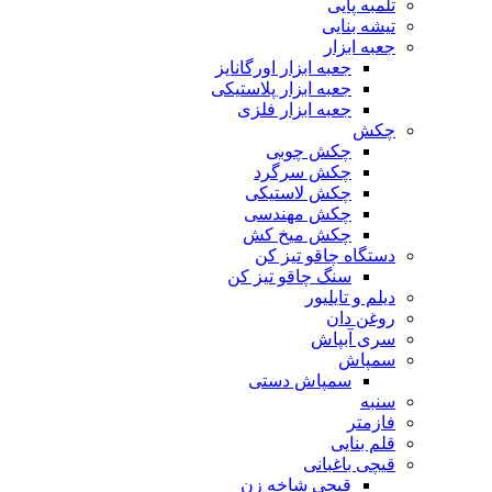
تلمبه پایی
تیشه بنایی
جعبه ابزار
جعبه ابزار اورگانایز
جعبه ابزار پلاستیکی
جعبه ابزار فلزی
چکش
چکش چوبی
چکش سرگرد
چکش لاستیکی
چکش مهندسی
چکش میخ کش
دستگاه چاقو تیز کن
سنگ چاقو تیز کن
دیلم و تایلیور
روغن دان
سری آبپاش
سمپاش
سمپاش دستی
سنبه
فازمتر
قلم بنایی
قیچی باغبانی
قیچی شاخه زن