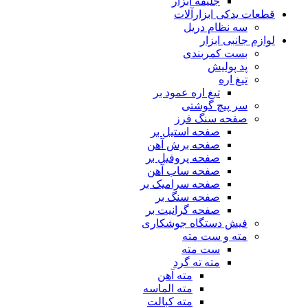
جلیقه ابزار
قطعات یدکی ابزارآلات
سه نظام دریل
لوازم جانبی ابزار
بست کمربندی
پد پولیش
تیغ اره
تیغ اره عمود بر
سر پیچ گوشتی
صفحه سنگ فرز
صفحه استیل بر
صفحه برش آهن
صفحه پروفیل بر
صفحه ساب آهن
صفحه سرامیک بر
صفحه سنگ بر
صفحه گرانیت بر
فیش دستگاه جوشکاری
مته و ست مته
ست مته
مته ته گرد
مته آهن
مته الماسه
مته کبالت