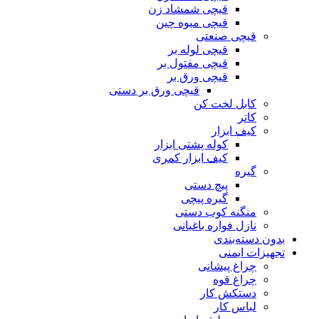
قیچی شمشاد زن
قیچی میوه چین
قیچی صنعتی
قیچی لوله بر
قیچی مفتول بر
قیچی ورق بر
قیچی ورق بر دستی
کابل لخت کن
کاتر
کیف ابزار
کوله پشتی ابزار
کیف ابزار کمری
گیره
پیچ دستی
گیره پیچی
منگنه کوب دستی
نازل فواره باغبانی
بدون دسته‌بندی
تجهیزات ایمنی
چراغ پیشانی
چراغ قوه
دستکش کار
لباس کار