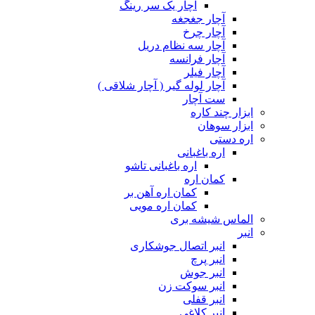
آچار یک سر رینگ
آچار جغجغه
آچار چرخ
آچار سه نظام دریل
آچار فرانسه
آچار فیلر
آچار لوله گیر ( آچار شلاقی )
ست آچار
ابزار چند کاره
ابزار سوهان
اره دستی
اره باغبانی
اره باغبانی تاشو
کمان اره
کمان اره آهن بر
کمان اره مویی
الماس شیشه بری
انبر
انبر اتصال جوشکاری
انبر پرچ
انبر جوش
انبر سوکت زن
انبر قفلی
انبر کلاغی