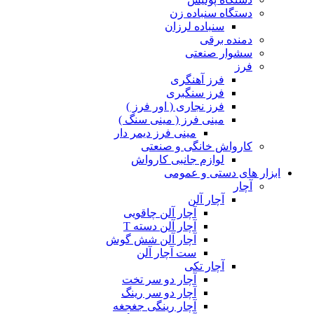
دستگاه سنباده زن
سنباده لرزان
دمنده برقی
سشوار صنعتی
فرز
فرز آهنگری
فرز سنگبری
فرز نجاری ( اور فرز )
مینی فرز ( مینی سنگ )
مینی فرز دیمر دار
کارواش خانگی و صنعتی
لوازم جانبی کارواش
ابزار های دستی و عمومی
آچار
آچار آلن
آچار آلن چاقویی
آچار آلن دسته T
آچار آلن شش گوش
ست آچار آلن
آچار تکی
آچار دو سر تخت
آچار دو سر رینگ
آچار رینگی جغجغه