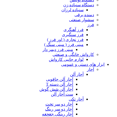
دستگاه سنباده زن
سنباده لرزان
دمنده برقی
سشوار صنعتی
فرز
فرز آهنگری
فرز سنگبری
فرز نجاری ( اور فرز )
مینی فرز ( مینی سنگ )
مینی فرز دیمر دار
کارواش خانگی و صنعتی
لوازم جانبی کارواش
ابزار های دستی و عمومی
آچار
آچار آلن
آچار آلن چاقویی
آچار آلن دسته T
آچار آلن شش گوش
ست آچار آلن
آچار تکی
آچار دو سر تخت
آچار دو سر رینگ
آچار رینگی جغجغه