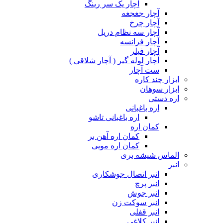
آچار یک سر رینگ
آچار جغجغه
آچار چرخ
آچار سه نظام دریل
آچار فرانسه
آچار فیلر
آچار لوله گیر ( آچار شلاقی )
ست آچار
ابزار چند کاره
ابزار سوهان
اره دستی
اره باغبانی
اره باغبانی تاشو
کمان اره
کمان اره آهن بر
کمان اره مویی
الماس شیشه بری
انبر
انبر اتصال جوشکاری
انبر پرچ
انبر جوش
انبر سوکت زن
انبر قفلی
انبر کلاغی