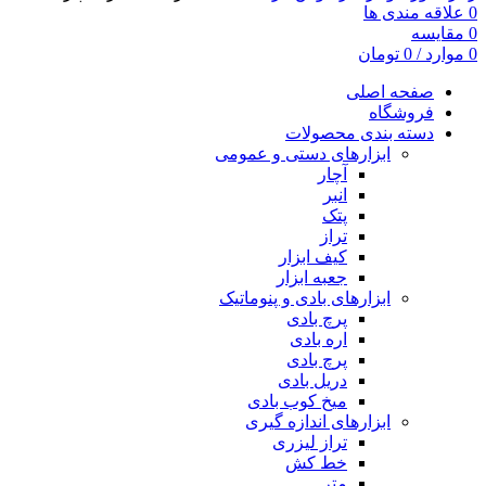
0
علاقه مندی ها
0
مقایسه
0
موارد
/
0
تومان
صفحه اصلی
فروشگاه
دسته بندی محصولات
ابزارهای دستی و عمومی
آچار
انبر
پتک
تراز
کیف ابزار
جعبه ابزار
ابزارهای بادی و پنوماتیک
پرچ بادی
اره بادی
پرچ بادی
دریل بادی
میخ کوب بادی
ابزارهای اندازه گیری
تراز لیزری
خط کش
متر