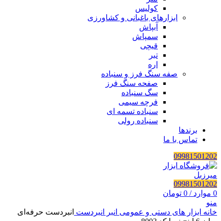
کولیس
ابزارهای باغبانی و کشاورزی
آبپاش
سمپاش
قیچی
تبر
اره
صفه سنگ فرز و سنباده
صفحه سنگ فرز
سگ سنباده
فرچه سیمی
سنباده تسمه ای
سنباده رولی
برندها
تماس با ما
09981501202
09981501202
0
موارد
/
0
تومان
منو
خانه
ابزار های دستی و عمومی
انبر
انبردست
انبردست حرفه‌ای