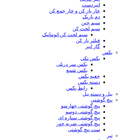
انبردست
خار باز کن و خار جمع کن
دم باریک
سیم چین
سیم لخت کن
سیم لخت کن اتوماتیک
فیلتر باز کن
گاز انبر
بکس
بکس تکی
بکس سر دریلی
بکس شمع
جعبه بکس
دسته بکس
رابط بکس
بیل و دسته بیل
پیچ گوشتی
پیچ گوشتی چهارسو
پیچ گوشتی دوسو
پیچ گوشتی ستاره‌ ای
پیچ گوشتی ضربه خور
ست پیچ گوشتی
تبر