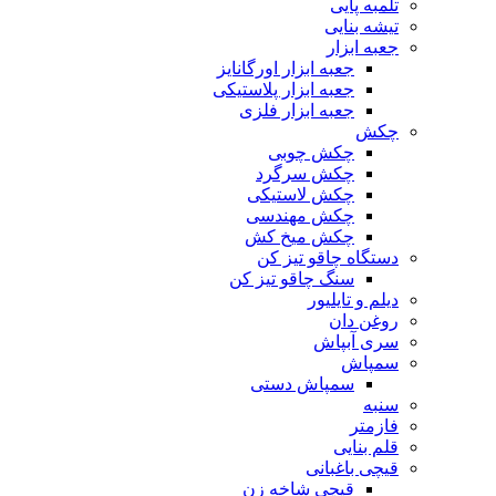
تلمبه پایی
تیشه بنایی
جعبه ابزار
جعبه ابزار اورگانایز
جعبه ابزار پلاستیکی
جعبه ابزار فلزی
چکش
چکش چوبی
چکش سرگرد
چکش لاستیکی
چکش مهندسی
چکش میخ کش
دستگاه چاقو تیز کن
سنگ چاقو تیز کن
دیلم و تایلیور
روغن دان
سری آبپاش
سمپاش
سمپاش دستی
سنبه
فازمتر
قلم بنایی
قیچی باغبانی
قیچی شاخه زن