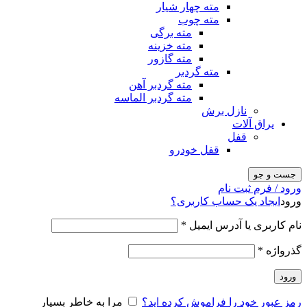
مته چهار شیار
مته چوب
مته برگی
مته خزینه
مته گازور
مته گردبر
مته گردبر آهن
مته گردبر الماسه
نازل برش
یراق آلات
قفل
قفل خودرو
جست و جو
ورود / فرم ثبت نام
ورود
ایجاد یک حساب کاربری؟
نام کاربری یا آدرس ایمیل
*
گذرواژه
*
ورود
رمز عبور خود را فراموش کرده اید؟
مرا به خاطر بسپار