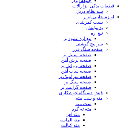
جلیقه ابزار
قطعات یدکی ابزارآلات
سه نظام دریل
لوازم جانبی ابزار
بست کمربندی
پد پولیش
تیغ اره
تیغ اره عمود بر
سر پیچ گوشتی
صفحه سنگ فرز
صفحه استیل بر
صفحه برش آهن
صفحه پروفیل بر
صفحه ساب آهن
صفحه سرامیک بر
صفحه سنگ بر
صفحه گرانیت بر
فیش دستگاه جوشکاری
مته و ست مته
ست مته
مته ته گرد
مته آهن
مته الماسه
مته کبالت