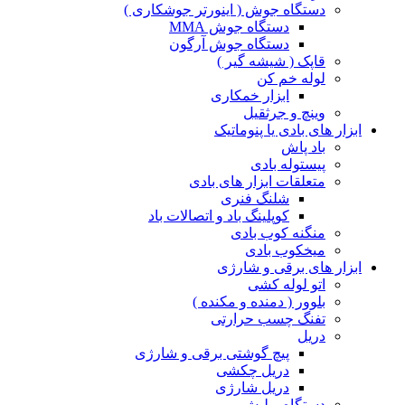
دستگاه جوش ( اینورتر جوشکاری )
دستگاه جوش MMA
دستگاه جوش آرگون
قاپک ( شیشه گیر )
لوله خم کن
ابزار خمکاری
وینچ و جرثقیل
ابزار های بادی یا پنوماتیک
باد پاش
پیستوله بادی
متعلقات ابزار های بادی
شلنگ فنری
کوپلینگ باد و اتصالات باد
منگنه کوب بادی
میخکوب بادی
ابزار های برقی و شارژی
اتو لوله کشی
بلوور ( دمنده و مکنده )
تفنگ چسب حرارتی
دریل
پیچ گوشتی برقی و شارژی
دریل چکشی
دریل شارژی
دستگاه پولیش