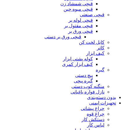
قیچی شمشاد زن
قیچی میوه چین
قیچی صنعتی
قیچی لوله بر
قیچی مفتول بر
قیچی ورق بر
قیچی ورق بر دستی
کابل لخت کن
کاتر
کیف ابزار
کوله پشتی ابزار
کیف ابزار کمری
گیره
پیچ دستی
گیره پیچی
منگنه کوب دستی
نازل فواره باغبانی
بدون دسته‌بندی
تجهیزات ایمنی
چراغ پیشانی
چراغ قوه
دستکش کار
لباس کار