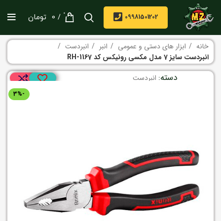
0
/
09981501202
0
تومان
خانه
ابزار های دستی و عمومی
انبر
انبردست
انبردست سایز 7 مدل مکسی رونیکس کد RH-1167
دسته:
انبردست
-3%