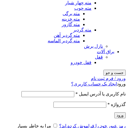
مته چهار شیار
مته چوب
مته برگی
مته خزینه
مته گازور
مته گردبر
مته گردبر آهن
مته گردبر الماسه
نازل برش
یراق آلات
قفل
قفل خودرو
جست و جو
ورود / فرم ثبت نام
ورود
ایجاد یک حساب کاربری؟
نام کاربری یا آدرس ایمیل
*
گذرواژه
*
ورود
رمز عبور خود را فراموش کرده اید؟
مرا به خاطر بسپار