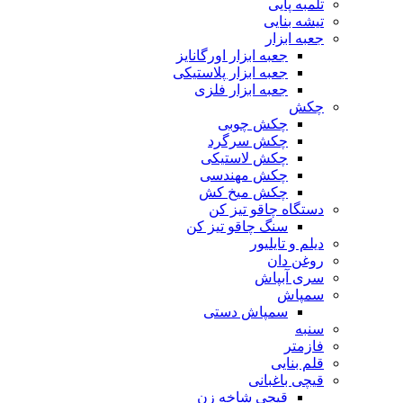
تلمبه پایی
تیشه بنایی
جعبه ابزار
جعبه ابزار اورگانایز
جعبه ابزار پلاستیکی
جعبه ابزار فلزی
چکش
چکش چوبی
چکش سرگرد
چکش لاستیکی
چکش مهندسی
چکش میخ کش
دستگاه چاقو تیز کن
سنگ چاقو تیز کن
دیلم و تایلیور
روغن دان
سری آبپاش
سمپاش
سمپاش دستی
سنبه
فازمتر
قلم بنایی
قیچی باغبانی
قیچی شاخه زن