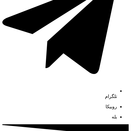
تلگرام
روبیکا
بله