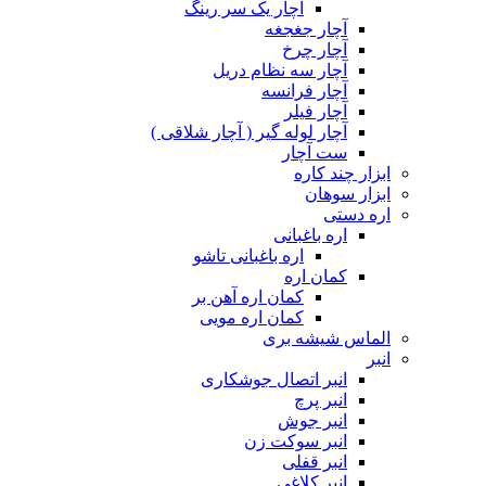
آچار یک سر رینگ
آچار جغجغه
آچار چرخ
آچار سه نظام دریل
آچار فرانسه
آچار فیلر
آچار لوله گیر ( آچار شلاقی )
ست آچار
ابزار چند کاره
ابزار سوهان
اره دستی
اره باغبانی
اره باغبانی تاشو
کمان اره
کمان اره آهن بر
کمان اره مویی
الماس شیشه بری
انبر
انبر اتصال جوشکاری
انبر پرچ
انبر جوش
انبر سوکت زن
انبر قفلی
انبر کلاغی