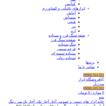
کولیس
ابزارهای باغبانی و کشاورزی
آبپاش
سمپاش
قیچی
تبر
اره
صفه سنگ فرز و سنباده
صفحه سنگ فرز
سگ سنباده
فرچه سیمی
سنباده تسمه ای
سنباده رولی
برندها
تماس با ما
09981501202
09981501202
0
موارد
/
0
تومان
منو
خانه
ابزار های دستی و عمومی
آچار
آچار تکی
آچار یک سر رینگ