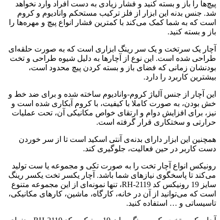
پیچ‌ها را باز و بسته کنید و فشار زیادی به دست افراد وارد نخواهد
شد. جنس بدنه این ابزار از فلز ترکیب مستحکم وانادیوم و کروم
است که به شما کمک می‌کند با کمترین فشار انواع پیچ و مهره‌ها را
باز و بسته کنید.
آچار یک سرتخت و یک سر رینگ ابزاری است که به صورت حلقه‌ای
طراحی شده است. این نوع از آچارها به دلیل شیوه طراحی و تخت
بودنشان زمانی که فضای باز و بسته کردن پیچ محدود است،
بیشترین کاربرد را دارد.
این آچار از جنس آلیاژ کروم-وانادیوم ساخته شده و برای ضد خط و
خش بودن، به صورت کاملا با کیفیت، با کروم آبکاری شده است و
نیز، برای افزایش دوام و ارتقای خواص مکانیکی آن، تحت عملیات
حرارتی و سختکاری قرار گرفته است.
همچنین این ابزار دارای بدنه‌ی آنتی اسکید است تا از سر خوردن
دست کاربر در حین فعالیت، جلوگیری کند.
رونیکس انواع آچار تخت را به صورت تکی و مجموعه یا ست تولید
می‌کند تا پاسخگوی نیازهای شما باشد. آچار یکسر تخت یکسر رینگ
سایز 19 رونیکس کد RH-2119، تنها نمونه‌ای از این مجموعه متنوع
است که می‌توانید از آن در خانه، کارگاه، ماشین، کارهای مکانیکی،
تاسیساتی و … استفاده کنید.