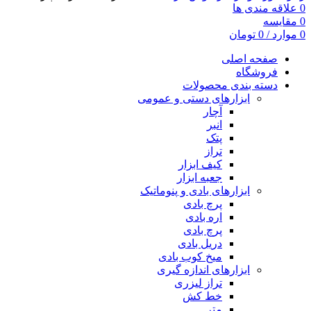
0
علاقه مندی ها
0
مقایسه
0
موارد
/
0
تومان
صفحه اصلی
فروشگاه
دسته بندی محصولات
ابزارهای دستی و عمومی
آچار
انبر
پتک
تراز
کیف ابزار
جعبه ابزار
ابزارهای بادی و پنوماتیک
پرچ بادی
اره بادی
پرچ بادی
دریل بادی
میخ کوب بادی
ابزارهای اندازه گیری
تراز لیزری
خط کش
متر