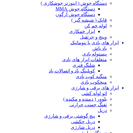
دستگاه جوش ( اینورتر جوشکاری )
دستگاه جوش MMA
دستگاه جوش آرگون
قاپک ( شیشه گیر )
لوله خم کن
ابزار خمکاری
وینچ و جرثقیل
ابزار های بادی یا پنوماتیک
باد پاش
پیستوله بادی
متعلقات ابزار های بادی
شلنگ فنری
کوپلینگ باد و اتصالات باد
منگنه کوب بادی
میخکوب بادی
ابزار های برقی و شارژی
اتو لوله کشی
بلوور ( دمنده و مکنده )
تفنگ چسب حرارتی
دریل
پیچ گوشتی برقی و شارژی
دریل چکشی
دریل شارژی
دستگاه پولیش