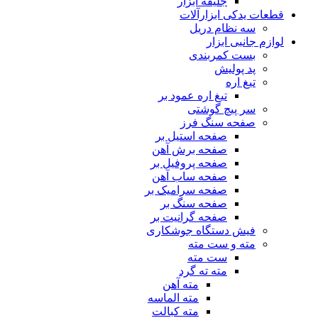
جلیقه ابزار
قطعات یدکی ابزارآلات
سه نظام دریل
لوازم جانبی ابزار
بست کمربندی
پد پولیش
تیغ اره
تیغ اره عمود بر
سر پیچ گوشتی
صفحه سنگ فرز
صفحه استیل بر
صفحه برش آهن
صفحه پروفیل بر
صفحه ساب آهن
صفحه سرامیک بر
صفحه سنگ بر
صفحه گرانیت بر
فیش دستگاه جوشکاری
مته و ست مته
ست مته
مته ته گرد
مته آهن
مته الماسه
مته کبالت