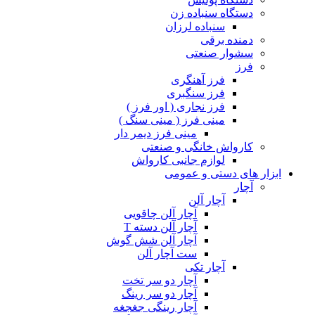
دستگاه سنباده زن
سنباده لرزان
دمنده برقی
سشوار صنعتی
فرز
فرز آهنگری
فرز سنگبری
فرز نجاری ( اور فرز )
مینی فرز ( مینی سنگ )
مینی فرز دیمر دار
کارواش خانگی و صنعتی
لوازم جانبی کارواش
ابزار های دستی و عمومی
آچار
آچار آلن
آچار آلن چاقویی
آچار آلن دسته T
آچار آلن شش گوش
ست آچار آلن
آچار تکی
آچار دو سر تخت
آچار دو سر رینگ
آچار رینگی جغجغه