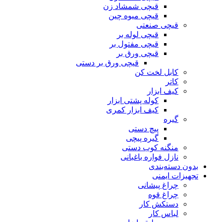
قیچی شمشاد زن
قیچی میوه چین
قیچی صنعتی
قیچی لوله بر
قیچی مفتول بر
قیچی ورق بر
قیچی ورق بر دستی
کابل لخت کن
کاتر
کیف ابزار
کوله پشتی ابزار
کیف ابزار کمری
گیره
پیچ دستی
گیره پیچی
منگنه کوب دستی
نازل فواره باغبانی
بدون دسته‌بندی
تجهیزات ایمنی
چراغ پیشانی
چراغ قوه
دستکش کار
لباس کار