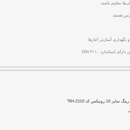
ی‌ها مقاوم باشند.
رس هستند
گهداری آسان‌تر آچارها
ستاندارد DIN ۳۱۱۰
س کد RH-2110”
*