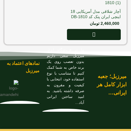
آچار شلاقی مدل آمریکایی 18
اینچی ایران پتک کد DB-1810
2,460,000
تومان
ما در فروشگاه ابزار
میرزبل سعی داریم
بدون تعصب روی یک
نمادهای اعتماد به
برند خاص به شما کمک
میرزبل
کنیم تا متناسب با نوع
میرزبل؛ جعبه
استفاده خود، انتخابی با
ابزار کامل هر
کیفیت و مقرون به
صرفه داشته باشید. به
ایرانی…
امید ساختن ایرانی
آباد…