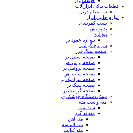
جلیقه ابزار
قطعات یدکی ابزارآلات
سه نظام دریل
لوازم جانبی ابزار
بست کمربندی
پد پولیش
تیغ اره
تیغ اره عمود بر
سر پیچ گوشتی
صفحه سنگ فرز
صفحه استیل بر
صفحه برش آهن
صفحه پروفیل بر
صفحه ساب آهن
صفحه سرامیک بر
صفحه سنگ بر
صفحه گرانیت بر
فیش دستگاه جوشکاری
مته و ست مته
ست مته
مته ته گرد
مته آهن
مته الماسه
مته کبالت