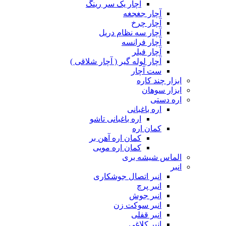
آچار یک سر رینگ
آچار جغجغه
آچار چرخ
آچار سه نظام دریل
آچار فرانسه
آچار فیلر
آچار لوله گیر ( آچار شلاقی )
ست آچار
ابزار چند کاره
ابزار سوهان
اره دستی
اره باغبانی
اره باغبانی تاشو
کمان اره
کمان اره آهن بر
کمان اره مویی
الماس شیشه بری
انبر
انبر اتصال جوشکاری
انبر پرچ
انبر جوش
انبر سوکت زن
انبر قفلی
انبر کلاغی