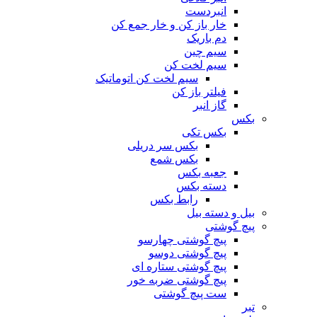
انبردست
خار باز کن و خار جمع کن
دم باریک
سیم چین
سیم لخت کن
سیم لخت کن اتوماتیک
فیلتر باز کن
گاز انبر
بکس
بکس تکی
بکس سر دریلی
بکس شمع
جعبه بکس
دسته بکس
رابط بکس
بیل و دسته بیل
پیچ گوشتی
پیچ گوشتی چهارسو
پیچ گوشتی دوسو
پیچ گوشتی ستاره‌ ای
پیچ گوشتی ضربه خور
ست پیچ گوشتی
تبر