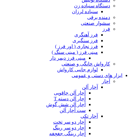
دستگاه سنباده زن
سنباده لرزان
دمنده برقی
سشوار صنعتی
فرز
فرز آهنگری
فرز سنگبری
فرز نجاری ( اور فرز )
مینی فرز ( مینی سنگ )
مینی فرز دیمر دار
کارواش خانگی و صنعتی
لوازم جانبی کارواش
ابزار های دستی و عمومی
آچار
آچار آلن
آچار آلن چاقویی
آچار آلن دسته T
آچار آلن شش گوش
ست آچار آلن
آچار تکی
آچار دو سر تخت
آچار دو سر رینگ
آچار رینگی جغجغه