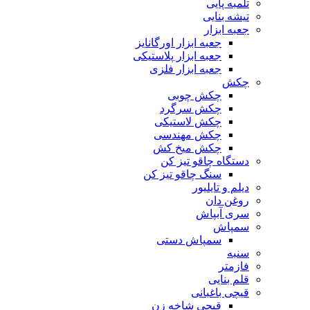
تلمبه پایی
تیشه بنایی
جعبه ابزار
جعبه ابزار اورگانایز
جعبه ابزار پلاستیکی
جعبه ابزار فلزی
چکش
چکش چوبی
چکش سرگرد
چکش لاستیکی
چکش مهندسی
چکش میخ کش
دستگاه چاقو تیز کن
سنگ چاقو تیز کن
دیلم و تایلیور
روغن دان
سری آبپاش
سمپاش
سمپاش دستی
سنبه
فازمتر
قلم بنایی
قیچی باغبانی
قیچی شاخه زن