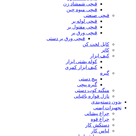
قیچی شمشاد زن
قیچی میوه چین
قیچی صنعتی
قیچی لوله بر
قیچی مفتول بر
قیچی ورق بر
قیچی ورق بر دستی
کابل لخت کن
کاتر
کیف ابزار
کوله پشتی ابزار
کیف ابزار کمری
گیره
پیچ دستی
گیره پیچی
منگنه کوب دستی
نازل فواره باغبانی
بدون دسته‌بندی
تجهیزات ایمنی
چراغ پیشانی
چراغ قوه
دستکش کار
لباس کار