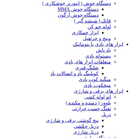
دستگاه جوش ( اینورتر جوشکاری )
دستگاه جوش MMA
دستگاه جوش آرگون
قاپک ( شیشه گیر )
لوله خم کن
ابزار خمکاری
وینچ و جرثقیل
ابزار های بادی یا پنوماتیک
باد پاش
پیستوله بادی
متعلقات ابزار های بادی
شلنگ فنری
کوپلینگ باد و اتصالات باد
منگنه کوب بادی
میخکوب بادی
ابزار های برقی و شارژی
اتو لوله کشی
بلوور ( دمنده و مکنده )
تفنگ چسب حرارتی
دریل
پیچ گوشتی برقی و شارژی
دریل چکشی
دریل شارژی
دستگاه پولیش