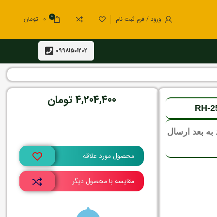
0
ورود / فرم ثبت نام
0
تومان
09981501202
4,204,400
تومان
در انبار موجود نمی باشد
گرامی، تمامی سفارشات از 15 مرداد به بعد ارسال
محصول مورد علاقه
مقایسه با محصول دیگر