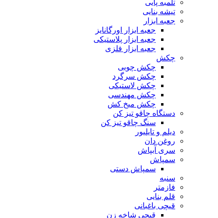
تلمبه پایی
تیشه بنایی
جعبه ابزار
جعبه ابزار اورگانایز
جعبه ابزار پلاستیکی
جعبه ابزار فلزی
چکش
چکش چوبی
چکش سرگرد
چکش لاستیکی
چکش مهندسی
چکش میخ کش
دستگاه چاقو تیز کن
سنگ چاقو تیز کن
دیلم و تایلیور
روغن دان
سری آبپاش
سمپاش
سمپاش دستی
سنبه
فازمتر
قلم بنایی
قیچی باغبانی
قیچی شاخه زن