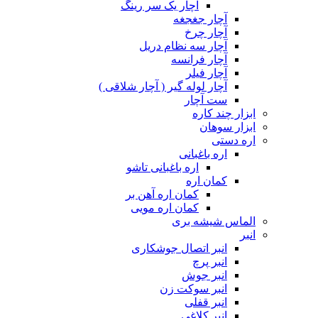
آچار یک سر رینگ
آچار جغجغه
آچار چرخ
آچار سه نظام دریل
آچار فرانسه
آچار فیلر
آچار لوله گیر ( آچار شلاقی )
ست آچار
ابزار چند کاره
ابزار سوهان
اره دستی
اره باغبانی
اره باغبانی تاشو
کمان اره
کمان اره آهن بر
کمان اره مویی
الماس شیشه بری
انبر
انبر اتصال جوشکاری
انبر پرچ
انبر جوش
انبر سوکت زن
انبر قفلی
انبر کلاغی