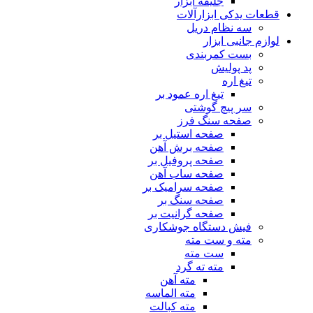
جلیقه ابزار
قطعات یدکی ابزارآلات
سه نظام دریل
لوازم جانبی ابزار
بست کمربندی
پد پولیش
تیغ اره
تیغ اره عمود بر
سر پیچ گوشتی
صفحه سنگ فرز
صفحه استیل بر
صفحه برش آهن
صفحه پروفیل بر
صفحه ساب آهن
صفحه سرامیک بر
صفحه سنگ بر
صفحه گرانیت بر
فیش دستگاه جوشکاری
مته و ست مته
ست مته
مته ته گرد
مته آهن
مته الماسه
مته کبالت