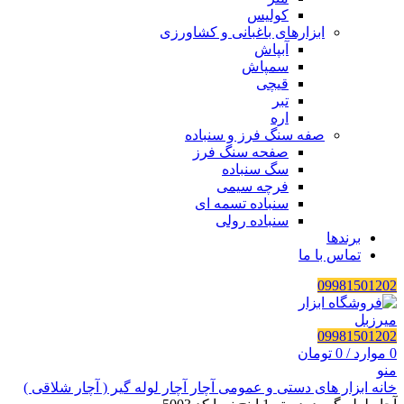
کولیس
ابزارهای باغبانی و کشاورزی
آبپاش
سمپاش
قیچی
تبر
اره
صفه سنگ فرز و سنباده
صفحه سنگ فرز
سگ سنباده
فرچه سیمی
سنباده تسمه ای
سنباده رولی
برندها
تماس با ما
09981501202
09981501202
0
موارد
/
0
تومان
منو
خانه
ابزار های دستی و عمومی
آچار
آچار لوله گیر ( آچار شلاقی )