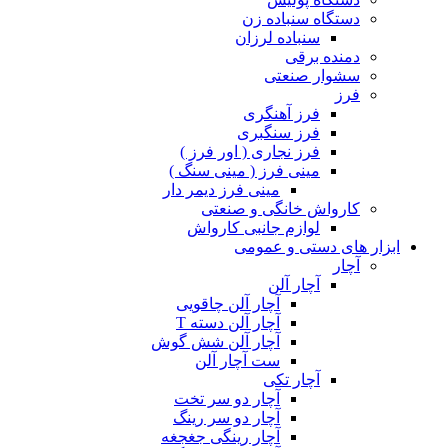
دستگاه سنباده زن
سنباده لرزان
دمنده برقی
سشوار صنعتی
فرز
فرز آهنگری
فرز سنگبری
فرز نجاری ( اور فرز )
مینی فرز ( مینی سنگ )
مینی فرز دیمر دار
کارواش خانگی و صنعتی
لوازم جانبی کارواش
ابزار های دستی و عمومی
آچار
آچار آلن
آچار آلن چاقویی
آچار آلن دسته T
آچار آلن شش گوش
ست آچار آلن
آچار تکی
آچار دو سر تخت
آچار دو سر رینگ
آچار رینگی جغجغه