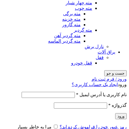
مته چهار شیار
مته چوب
مته برگی
مته خزینه
مته گازور
مته گردبر
مته گردبر آهن
مته گردبر الماسه
نازل برش
یراق آلات
قفل
قفل خودرو
جست و جو
ورود / فرم ثبت نام
ورود
ایجاد یک حساب کاربری؟
نام کاربری یا آدرس ایمیل
*
گذرواژه
*
ورود
رمز عبور خود را فراموش کرده اید؟
مرا به خاطر بسپار