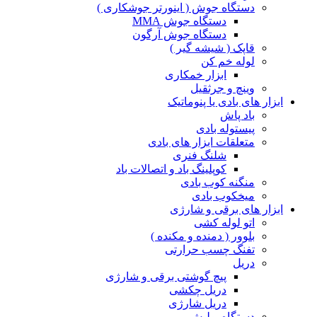
دستگاه جوش ( اینورتر جوشکاری )
دستگاه جوش MMA
دستگاه جوش آرگون
قاپک ( شیشه گیر )
لوله خم کن
ابزار خمکاری
وینچ و جرثقیل
ابزار های بادی یا پنوماتیک
باد پاش
پیستوله بادی
متعلقات ابزار های بادی
شلنگ فنری
کوپلینگ باد و اتصالات باد
منگنه کوب بادی
میخکوب بادی
ابزار های برقی و شارژی
اتو لوله کشی
بلوور ( دمنده و مکنده )
تفنگ چسب حرارتی
دریل
پیچ گوشتی برقی و شارژی
دریل چکشی
دریل شارژی
دستگاه پولیش