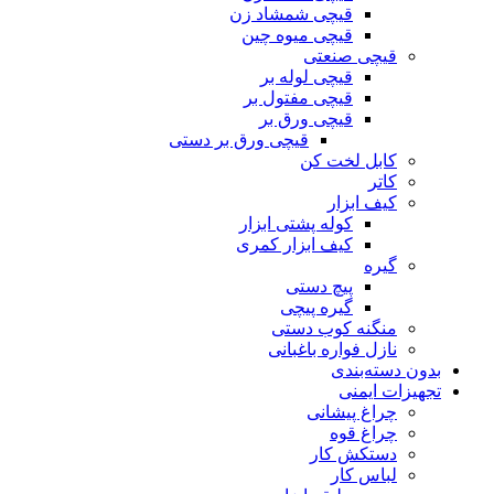
قیچی شمشاد زن
قیچی میوه چین
قیچی صنعتی
قیچی لوله بر
قیچی مفتول بر
قیچی ورق بر
قیچی ورق بر دستی
کابل لخت کن
کاتر
کیف ابزار
کوله پشتی ابزار
کیف ابزار کمری
گیره
پیچ دستی
گیره پیچی
منگنه کوب دستی
نازل فواره باغبانی
بدون دسته‌بندی
تجهیزات ایمنی
چراغ پیشانی
چراغ قوه
دستکش کار
لباس کار