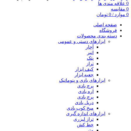
0
علاقه مندی ها
0
مقایسه
0
موارد
/
0
تومان
صفحه اصلی
فروشگاه
دسته بندی محصولات
ابزارهای دستی و عمومی
آچار
انبر
پتک
تراز
کیف ابزار
جعبه ابزار
ابزارهای بادی و پنوماتیک
پرچ بادی
اره بادی
پرچ بادی
دریل بادی
میخ کوب بادی
ابزارهای اندازه گیری
تراز لیزری
خط کش
متر