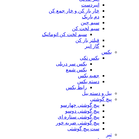
انبردست
خار باز کن و خار جمع کن
دم باریک
سیم چین
سیم لخت کن
سیم لخت کن اتوماتیک
فیلتر باز کن
گاز انبر
بکس
بکس تکی
بکس سر دریلی
بکس شمع
جعبه بکس
دسته بکس
رابط بکس
بیل و دسته بیل
پیچ گوشتی
پیچ گوشتی چهارسو
پیچ گوشتی دوسو
پیچ گوشتی ستاره‌ ای
پیچ گوشتی ضربه خور
ست پیچ گوشتی
تبر