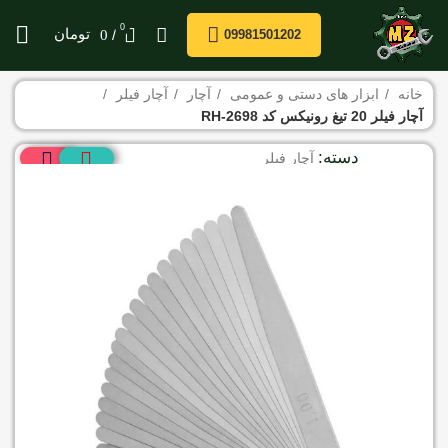
0
/
تومان
0
09981501202
خانه
ابزار های دستی و عمومی
آچار
آچار فیلر
آچار فیلر 20 تیغ رونیکس کد RH-2698
دسته:
آچار فیلر