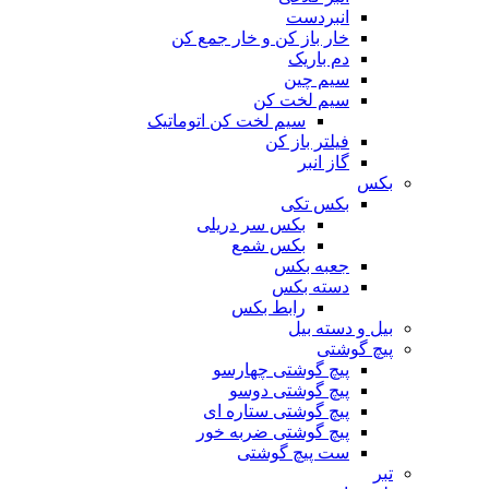
انبردست
خار باز کن و خار جمع کن
دم باریک
سیم چین
سیم لخت کن
سیم لخت کن اتوماتیک
فیلتر باز کن
گاز انبر
بکس
بکس تکی
بکس سر دریلی
بکس شمع
جعبه بکس
دسته بکس
رابط بکس
بیل و دسته بیل
پیچ گوشتی
پیچ گوشتی چهارسو
پیچ گوشتی دوسو
پیچ گوشتی ستاره‌ ای
پیچ گوشتی ضربه خور
ست پیچ گوشتی
تبر