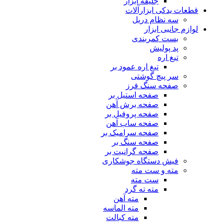
جلیقه ابزار
قطعات یدکی ابزارآلات
سه نظام دریل
لوازم جانبی ابزار
بست کمربندی
پد پولیش
تیغ اره
تیغ اره عمود بر
سر پیچ گوشتی
صفحه سنگ فرز
صفحه استیل بر
صفحه برش آهن
صفحه پروفیل بر
صفحه ساب آهن
صفحه سرامیک بر
صفحه سنگ بر
صفحه گرانیت بر
فیش دستگاه جوشکاری
مته و ست مته
ست مته
مته ته گرد
مته آهن
مته الماسه
مته کبالت