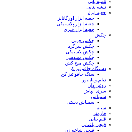
تلمبه پایی
تیشه بنایی
جعبه ابزار
جعبه ابزار اورگانایز
جعبه ابزار پلاستیکی
جعبه ابزار فلزی
چکش
چکش چوبی
چکش سرگرد
چکش لاستیکی
چکش مهندسی
چکش میخ کش
دستگاه چاقو تیز کن
سنگ چاقو تیز کن
دیلم و تایلیور
روغن دان
سری آبپاش
سمپاش
سمپاش دستی
سنبه
فازمتر
قلم بنایی
قیچی باغبانی
قیچی شاخه زن