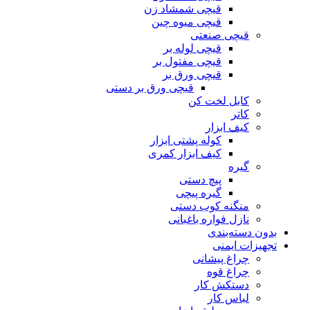
قیچی شمشاد زن
قیچی میوه چین
قیچی صنعتی
قیچی لوله بر
قیچی مفتول بر
قیچی ورق بر
قیچی ورق بر دستی
کابل لخت کن
کاتر
کیف ابزار
کوله پشتی ابزار
کیف ابزار کمری
گیره
پیچ دستی
گیره پیچی
منگنه کوب دستی
نازل فواره باغبانی
بدون دسته‌بندی
تجهیزات ایمنی
چراغ پیشانی
چراغ قوه
دستکش کار
لباس کار