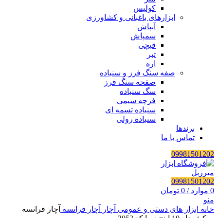
کولیس
ابزارهای باغبانی و کشاورزی
آبپاش
سمپاش
قیچی
تبر
اره
صفه سنگ فرز و سنباده
صفحه سنگ فرز
سگ سنباده
فرچه سیمی
سنباده تسمه ای
سنباده رولی
برندها
تماس با ما
09981501202
09981501202
0
موارد
/
0
تومان
منو
خانه
ابزار های دستی و عمومی
آچار
آچار فرانسه
آچار فرانسه