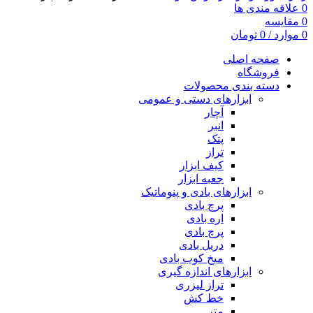
0
علاقه مندی ها
0
مقایسه
0
موارد
/
0
تومان
صفحه اصلی
فروشگاه
دسته بندی محصولات
ابزارهای دستی و عمومی
آچار
انبر
پتک
تراز
کیف ابزار
جعبه ابزار
ابزارهای بادی و پنوماتیک
پرچ بادی
اره بادی
پرچ بادی
دریل بادی
میخ کوب بادی
ابزارهای اندازه گیری
تراز لیزری
خط کش
متر