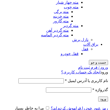
مته چهار شیار
مته چوب
مته برگی
مته خزینه
مته گازور
مته گردبر
مته گردبر آهن
مته گردبر الماسه
نازل برش
یراق آلات
قفل
قفل خودرو
جست و جو
ورود / فرم ثبت نام
ورود
ایجاد یک حساب کاربری؟
نام کاربری یا آدرس ایمیل
*
گذرواژه
*
ورود
رمز عبور خود را فراموش کرده اید؟
مرا به خاطر بسپار