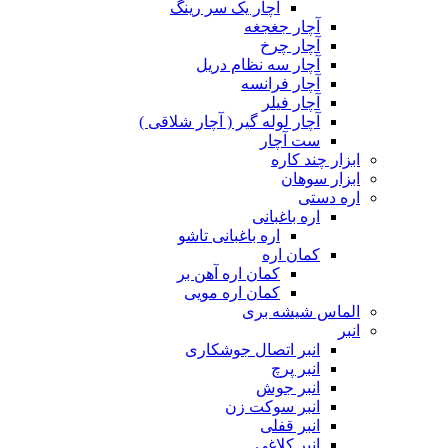
آچار یک سر رینگ
آچار جغجغه
آچار چرخ
آچار سه نظام دریل
آچار فرانسه
آچار فیلر
آچار لوله گیر ( آچار شلاقی )
ست آچار
ابزار چند کاره
ابزار سوهان
اره دستی
اره باغبانی
اره باغبانی تاشو
کمان اره
کمان اره آهن بر
کمان اره مویی
الماس شیشه بری
انبر
انبر اتصال جوشکاری
انبر پرچ
انبر جوش
انبر سوکت زن
انبر قفلی
انبر کلاغی