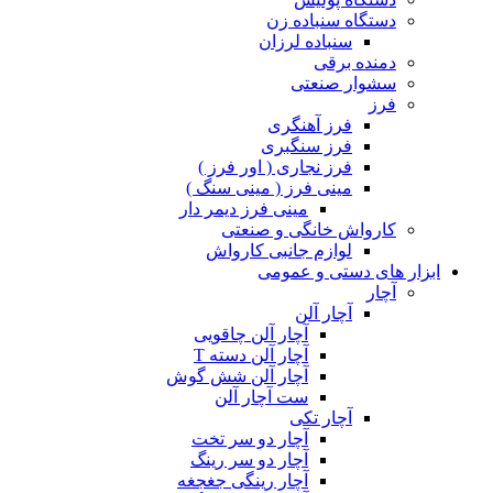
دستگاه سنباده زن
سنباده لرزان
دمنده برقی
سشوار صنعتی
فرز
فرز آهنگری
فرز سنگبری
فرز نجاری ( اور فرز )
مینی فرز ( مینی سنگ )
مینی فرز دیمر دار
کارواش خانگی و صنعتی
لوازم جانبی کارواش
ابزار های دستی و عمومی
آچار
آچار آلن
آچار آلن چاقویی
آچار آلن دسته T
آچار آلن شش گوش
ست آچار آلن
آچار تکی
آچار دو سر تخت
آچار دو سر رینگ
آچار رینگی جغجغه