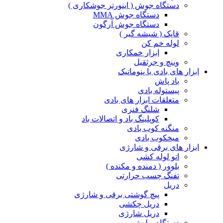
دستگاه جوش ( اینورتر جوشکاری )
دستگاه جوش MMA
دستگاه جوش آرگون
قاپک ( شیشه گیر )
لوله خم کن
ابزار خمکاری
وینچ و جرثقیل
ابزار های بادی یا پنوماتیک
باد پاش
پیستوله بادی
متعلقات ابزار های بادی
شلنگ فنری
کوپلینگ باد و اتصالات باد
منگنه کوب بادی
میخکوب بادی
ابزار های برقی و شارژی
اتو لوله کشی
بلوور ( دمنده و مکنده )
تفنگ چسب حرارتی
دریل
پیچ گوشتی برقی و شارژی
دریل چکشی
دریل شارژی
دستگاه پولیش