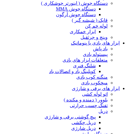
دستگاه جوش ( اینورتر جوشکاری )
دستگاه جوش MMA
دستگاه جوش آرگون
قاپک ( شیشه گیر )
لوله خم کن
ابزار خمکاری
وینچ و جرثقیل
ابزار های بادی یا پنوماتیک
باد پاش
پیستوله بادی
متعلقات ابزار های بادی
شلنگ فنری
کوپلینگ باد و اتصالات باد
منگنه کوب بادی
میخکوب بادی
ابزار های برقی و شارژی
اتو لوله کشی
بلوور ( دمنده و مکنده )
تفنگ چسب حرارتی
دریل
پیچ گوشتی برقی و شارژی
دریل چکشی
دریل شارژی
دستگاه پولیش