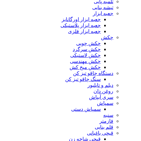
تلمبه پایی
تیشه بنایی
جعبه ابزار
جعبه ابزار اورگانایز
جعبه ابزار پلاستیکی
جعبه ابزار فلزی
چکش
چکش چوبی
چکش سرگرد
چکش لاستیکی
چکش مهندسی
چکش میخ کش
دستگاه چاقو تیز کن
سنگ چاقو تیز کن
دیلم و تایلیور
روغن دان
سری آبپاش
سمپاش
سمپاش دستی
سنبه
فازمتر
قلم بنایی
قیچی باغبانی
قیچی شاخه زن