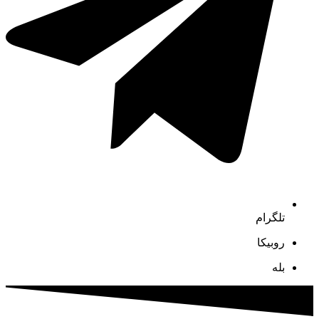
تلگرام
روبیکا
بله