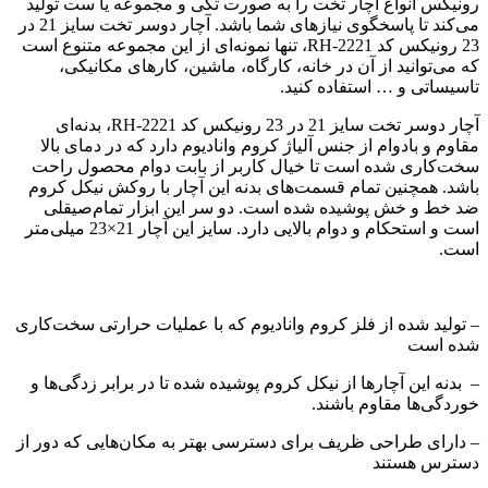
رونیکس انواع آچار تخت را به صورت تکی و مجموعه یا ست تولید
می‌کند تا پاسخگوی نیازهای شما باشد. آچار دوسر تخت سایز 21 در
23 رونیکس کد RH-2221، تنها نمونه‌ای از این مجموعه متنوع است
که می‌توانید از آن در خانه، کارگاه، ماشین، کارهای مکانیکی،
تاسیساتی و … استفاده کنید.
آچار دوسر تخت سایز 21 در 23 رونیکس کد RH-2221، بدنه‌ای
مقاوم و بادوام از جنس آلیاژ کروم وانادیوم دارد که در دمای بالا
سخت‌کاری شده است تا خیال کاربر از بابت دوام محصول راحت
باشد. همچنین تمام قسمت‌های بدنه این آچار با روکش نیکل کروم
ضد خط و خش پوشیده شده‌ است. دو سر این ابزار تمام‌صیقلی
است و استحکام و دوام بالایی دارد. سایز این آچار 21×23 میلی‌متر
است.
– تولید شده از فلز کروم وانادیوم که با عملیات حرارتی سخت‌کاری
شده است
– بدنه این آچارها از نیکل کروم پوشیده شده تا در برابر زدگی‌ها و
خوردگی‌ها مقاوم باشند.
– دارای طراحی ظریف برای دسترسی بهتر به مکان‌هایی که دور از
دسترس هستند