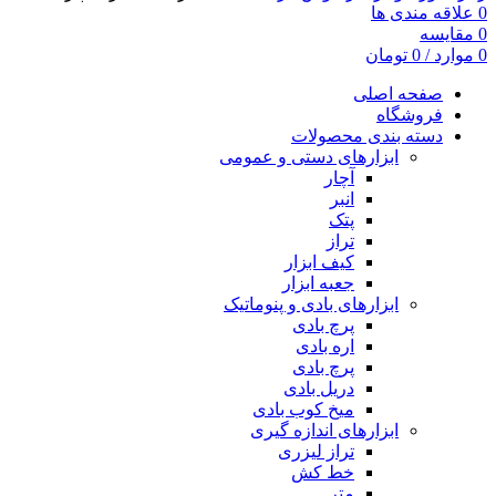
0
علاقه مندی ها
0
مقایسه
0
موارد
/
0
تومان
صفحه اصلی
فروشگاه
دسته بندی محصولات
ابزارهای دستی و عمومی
آچار
انبر
پتک
تراز
کیف ابزار
جعبه ابزار
ابزارهای بادی و پنوماتیک
پرچ بادی
اره بادی
پرچ بادی
دریل بادی
میخ کوب بادی
ابزارهای اندازه گیری
تراز لیزری
خط کش
متر