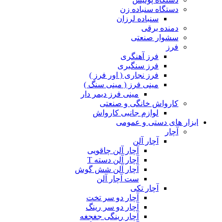
دستگاه سنباده زن
سنباده لرزان
دمنده برقی
سشوار صنعتی
فرز
فرز آهنگری
فرز سنگبری
فرز نجاری ( اور فرز )
مینی فرز ( مینی سنگ )
مینی فرز دیمر دار
کارواش خانگی و صنعتی
لوازم جانبی کارواش
ابزار های دستی و عمومی
آچار
آچار آلن
آچار آلن چاقویی
آچار آلن دسته T
آچار آلن شش گوش
ست آچار آلن
آچار تکی
آچار دو سر تخت
آچار دو سر رینگ
آچار رینگی جغجغه