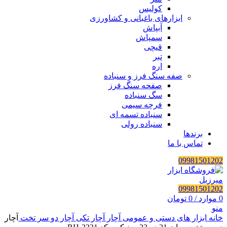
کولیس
ابزارهای باغبانی و کشاورزی
آبپاش
سمپاش
قیچی
تبر
اره
صفه سنگ فرز و سنباده
صفحه سنگ فرز
سگ سنباده
فرچه سیمی
سنباده تسمه ای
سنباده رولی
برندها
تماس با ما
09981501202
09981501202
0
موارد
/
0
تومان
منو
خانه
ابزار های دستی و عمومی
آچار
آچار تکی
آچار دو سر تخت
آچار