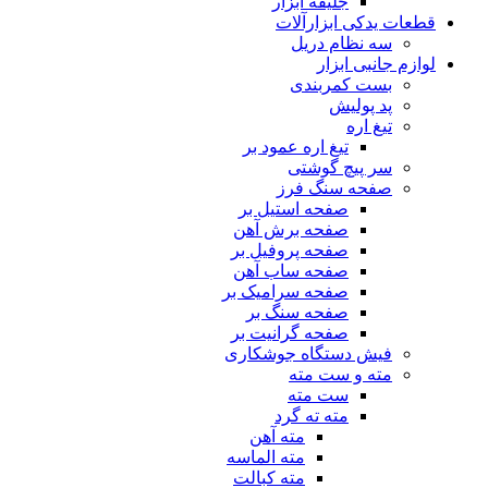
جلیقه ابزار
قطعات یدکی ابزارآلات
سه نظام دریل
لوازم جانبی ابزار
بست کمربندی
پد پولیش
تیغ اره
تیغ اره عمود بر
سر پیچ گوشتی
صفحه سنگ فرز
صفحه استیل بر
صفحه برش آهن
صفحه پروفیل بر
صفحه ساب آهن
صفحه سرامیک بر
صفحه سنگ بر
صفحه گرانیت بر
فیش دستگاه جوشکاری
مته و ست مته
ست مته
مته ته گرد
مته آهن
مته الماسه
مته کبالت