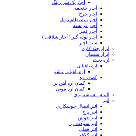
آچار یک سر رینگ
آچار جغجغه
آچار چرخ
آچار سه نظام دریل
آچار فرانسه
آچار فیلر
آچار لوله گیر ( آچار شلاقی )
ست آچار
ابزار چند کاره
ابزار سوهان
اره دستی
اره باغبانی
اره باغبانی تاشو
کمان اره
کمان اره آهن بر
کمان اره مویی
الماس شیشه بری
انبر
انبر اتصال جوشکاری
انبر پرچ
انبر جوش
انبر سوکت زن
انبر قفلی
انبر کلاغی