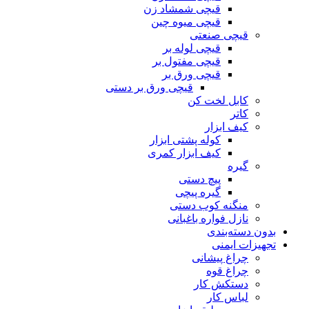
قیچی شمشاد زن
قیچی میوه چین
قیچی صنعتی
قیچی لوله بر
قیچی مفتول بر
قیچی ورق بر
قیچی ورق بر دستی
کابل لخت کن
کاتر
کیف ابزار
کوله پشتی ابزار
کیف ابزار کمری
گیره
پیچ دستی
گیره پیچی
منگنه کوب دستی
نازل فواره باغبانی
بدون دسته‌بندی
تجهیزات ایمنی
چراغ پیشانی
چراغ قوه
دستکش کار
لباس کار