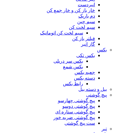
انبردست
خار باز کن و خار جمع کن
دم باریک
سیم چین
سیم لخت کن
سیم لخت کن اتوماتیک
فیلتر باز کن
گاز انبر
بکس
بکس تکی
بکس سر دریلی
بکس شمع
جعبه بکس
دسته بکس
رابط بکس
بیل و دسته بیل
پیچ گوشتی
پیچ گوشتی چهارسو
پیچ گوشتی دوسو
پیچ گوشتی ستاره‌ ای
پیچ گوشتی ضربه خور
ست پیچ گوشتی
تبر