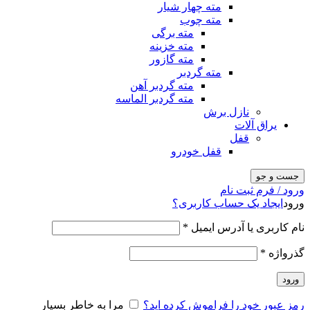
مته چهار شیار
مته چوب
مته برگی
مته خزینه
مته گازور
مته گردبر
مته گردبر آهن
مته گردبر الماسه
نازل برش
یراق آلات
قفل
قفل خودرو
جست و جو
ورود / فرم ثبت نام
ورود
ایجاد یک حساب کاربری؟
نام کاربری یا آدرس ایمیل
*
گذرواژه
*
ورود
رمز عبور خود را فراموش کرده اید؟
مرا به خاطر بسپار