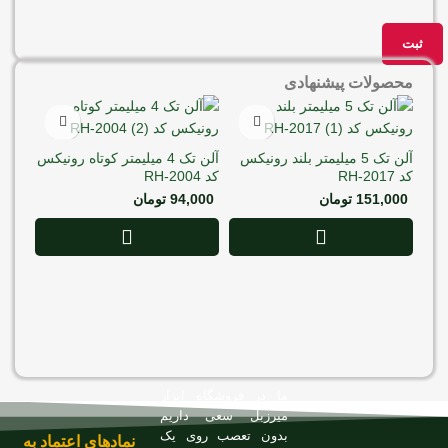
محصولات پیشنهادی
آلن تک 5 میلیمتر بلند رونیکس
آلن تک 4 میلیمتر کوتاه رونیکس
کد RH-2017
کد RH-2004
151,000
تومان
94,000
تومان
پتک کد 061
000
ما در فروشگاه ابزار
میرزبل سعی داریم
بدون تعصب روی یک
نمادهای اعتماد به