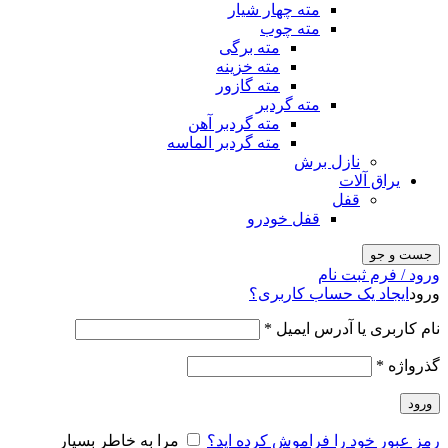
مته چهار شیار
مته چوب
مته برگی
مته خزینه
مته گازور
مته گردبر
مته گردبر آهن
مته گردبر الماسه
نازل برش
یراق آلات
قفل
قفل خودرو
جست و جو
ورود / فرم ثبت نام
ورود
ایجاد یک حساب کاربری؟
نام کاربری یا آدرس ایمیل
*
گذرواژه
*
ورود
رمز عبور خود را فراموش کرده اید؟
مرا به خاطر بسپار