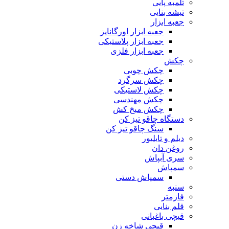
تلمبه پایی
تیشه بنایی
جعبه ابزار
جعبه ابزار اورگانایز
جعبه ابزار پلاستیکی
جعبه ابزار فلزی
چکش
چکش چوبی
چکش سرگرد
چکش لاستیکی
چکش مهندسی
چکش میخ کش
دستگاه چاقو تیز کن
سنگ چاقو تیز کن
دیلم و تایلیور
روغن دان
سری آبپاش
سمپاش
سمپاش دستی
سنبه
فازمتر
قلم بنایی
قیچی باغبانی
قیچی شاخه زن