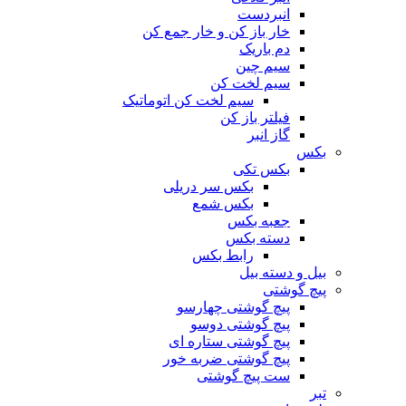
انبردست
خار باز کن و خار جمع کن
دم باریک
سیم چین
سیم لخت کن
سیم لخت کن اتوماتیک
فیلتر باز کن
گاز انبر
بکس
بکس تکی
بکس سر دریلی
بکس شمع
جعبه بکس
دسته بکس
رابط بکس
بیل و دسته بیل
پیچ گوشتی
پیچ گوشتی چهارسو
پیچ گوشتی دوسو
پیچ گوشتی ستاره‌ ای
پیچ گوشتی ضربه خور
ست پیچ گوشتی
تبر