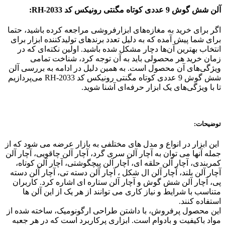
آلن شش گوش 9 عددی کوتاه مگنتی رونیکس کد RH-2033:
اگر برای خرید به مغازه‌های ابزارفروشی مراجعه کرده باشید، حتما
برای شما پیش آمده که به دلیل تعدد برندهای تولیدکننده ابزار برای
انتخاب بهترین آن‌ها دچار مشکل شده باشید. اولین نکته‌ای که در
زمان خرید هر محصولی باید به آن توجه کرد، شناخت تمامی
ویژگی‌های آن محصول است. به همین دلیل در ادامه به بررسی آلن
شش گوش 9 عددی کوتاه مگنتی رونیکس کد RH-2033 می‌پردازیم
تا با ویژگی‌های یک ابزار حرفه‌ای آشنا شوید.
توضیحات:
این ابزار در انواع و مدل های مختلفی به بازار عرضه می شود که از
جمله آنها می توان به آچار آلن سری گرد، آچار آلن چاقویی، آچار آلن
کمربندی، آچار آلن حلقه ای، آچار آلن پیچگوشتی، آچار آلن کوتاه،
آچار آلن بلند، آچار آلن ال شکل ، آچار آلن دسته تی، آچار آلن دسته
پی، آچار آلن شش گوش و آچار آلن ستاره ای اشاره کرد. کاربران
متناسب با شرایط و نیاز کاری می توانند از هر یک از این آلن ها
استفاده کنند.
این محصول پرفروش، با داشتن طراحی ارگونومیک، ساخته شده از
مواد باکیفیت و بادوام است. ابزاری پرکاربرد است که در هر جعبه