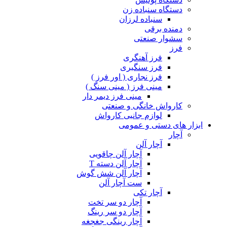
دستگاه سنباده زن
سنباده لرزان
دمنده برقی
سشوار صنعتی
فرز
فرز آهنگری
فرز سنگبری
فرز نجاری ( اور فرز )
مینی فرز ( مینی سنگ )
مینی فرز دیمر دار
کارواش خانگی و صنعتی
لوازم جانبی کارواش
ابزار های دستی و عمومی
آچار
آچار آلن
آچار آلن چاقویی
آچار آلن دسته T
آچار آلن شش گوش
ست آچار آلن
آچار تکی
آچار دو سر تخت
آچار دو سر رینگ
آچار رینگی جغجغه