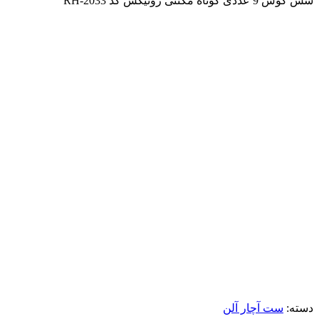
شش گوش 9 عددی کوتاه مگنتی رونیکس کد RH-2033
برای بزرگنمایی کلیک کنید
دسته:
ست آچار آلن