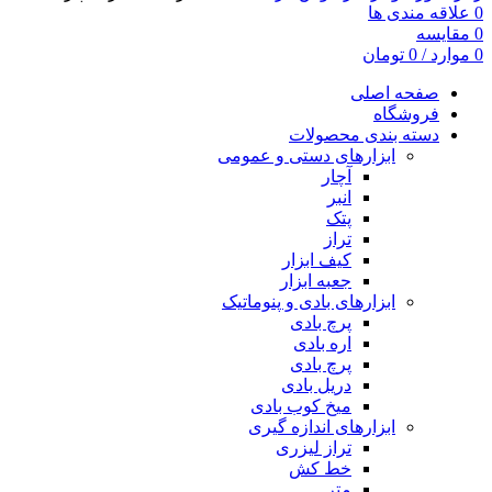
0
علاقه مندی ها
0
مقایسه
0
موارد
/
0
تومان
صفحه اصلی
فروشگاه
دسته بندی محصولات
ابزارهای دستی و عمومی
آچار
انبر
پتک
تراز
کیف ابزار
جعبه ابزار
ابزارهای بادی و پنوماتیک
پرچ بادی
اره بادی
پرچ بادی
دریل بادی
میخ کوب بادی
ابزارهای اندازه گیری
تراز لیزری
خط کش
متر