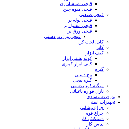
قیچی شمشاد زن
قیچی میوه چین
قیچی صنعتی
قیچی لوله بر
قیچی مفتول بر
قیچی ورق بر
قیچی ورق بر دستی
کابل لخت کن
کاتر
کیف ابزار
کوله پشتی ابزار
کیف ابزار کمری
گیره
پیچ دستی
گیره پیچی
منگنه کوب دستی
نازل فواره باغبانی
بدون دسته‌بندی
تجهیزات ایمنی
چراغ پیشانی
چراغ قوه
دستکش کار
لباس کار