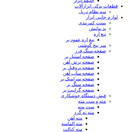
جلیقه ابزار
قطعات یدکی ابزارآلات
سه نظام دریل
لوازم جانبی ابزار
بست کمربندی
پد پولیش
تیغ اره
تیغ اره عمود بر
سر پیچ گوشتی
صفحه سنگ فرز
صفحه استیل بر
صفحه برش آهن
صفحه پروفیل بر
صفحه ساب آهن
صفحه سرامیک بر
صفحه سنگ بر
صفحه گرانیت بر
فیش دستگاه جوشکاری
مته و ست مته
ست مته
مته ته گرد
مته آهن
مته الماسه
مته کبالت