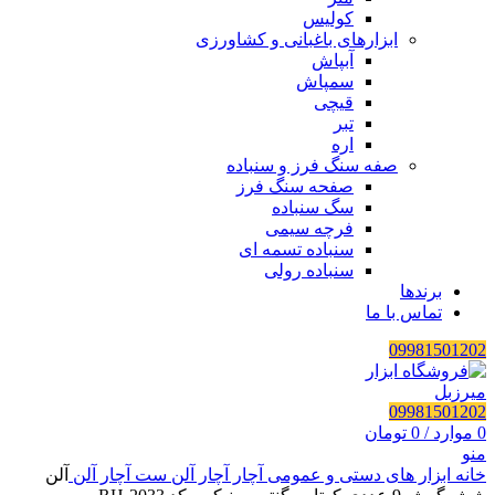
کولیس
ابزارهای باغبانی و کشاورزی
آبپاش
سمپاش
قیچی
تبر
اره
صفه سنگ فرز و سنباده
صفحه سنگ فرز
سگ سنباده
فرچه سیمی
سنباده تسمه ای
سنباده رولی
برندها
تماس با ما
09981501202
09981501202
0
موارد
/
0
تومان
منو
خانه
ابزار های دستی و عمومی
آچار
آچار آلن
ست آچار آلن
آلن