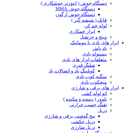
دستگاه جوش ( اینورتر جوشکاری )
دستگاه جوش MMA
دستگاه جوش آرگون
قاپک ( شیشه گیر )
لوله خم کن
ابزار خمکاری
وینچ و جرثقیل
ابزار های بادی یا پنوماتیک
باد پاش
پیستوله بادی
متعلقات ابزار های بادی
شلنگ فنری
کوپلینگ باد و اتصالات باد
منگنه کوب بادی
میخکوب بادی
ابزار های برقی و شارژی
اتو لوله کشی
بلوور ( دمنده و مکنده )
تفنگ چسب حرارتی
دریل
پیچ گوشتی برقی و شارژی
دریل چکشی
دریل شارژی
دستگاه پولیش