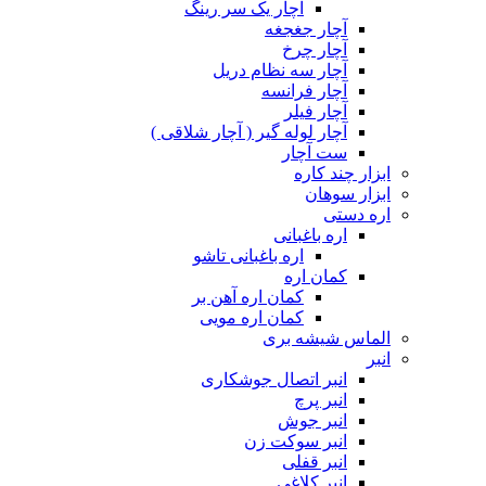
آچار یک سر رینگ
آچار جغجغه
آچار چرخ
آچار سه نظام دریل
آچار فرانسه
آچار فیلر
آچار لوله گیر ( آچار شلاقی )
ست آچار
ابزار چند کاره
ابزار سوهان
اره دستی
اره باغبانی
اره باغبانی تاشو
کمان اره
کمان اره آهن بر
کمان اره مویی
الماس شیشه بری
انبر
انبر اتصال جوشکاری
انبر پرچ
انبر جوش
انبر سوکت زن
انبر قفلی
انبر کلاغی