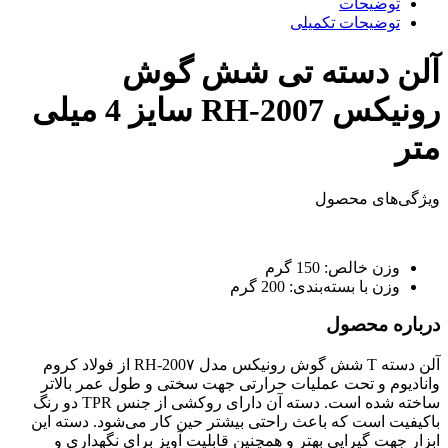
توضیحات
توضیحات تکمیلی
آلن دسته تی شش گوش
رونیکس RH-2007 سایز 4 میلی
متر
ویژگی‌های محصول
وزن خالص:
150 گرم
وزن با بسته‌بندی:
200 گرم
درباره محصول
آلن دسته T شش گوش رونیکس مدل RH-200۷ از فولاد کروم
وانادیوم و تحت عملیات حرارتی جهت سختی و طول عمر بالاتر
ساخته شده است. دسته آن دارای روکشی از جنس TPR دو رنگ
باکیفیت است که باعث راحتی بیشتر حین کار می‌شود. دسته این
ابزار جهت گیرایی بهتر و همچنین قابلیت آویز برای نگهداری و