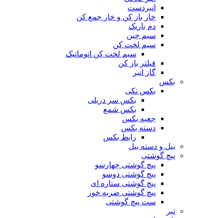
انبردست
خار باز کن و خار جمع کن
دم باریک
سیم چین
سیم لخت کن
سیم لخت کن اتوماتیک
فیلتر باز کن
گاز انبر
بکس
بکس تکی
بکس سر دریلی
بکس شمع
جعبه بکس
دسته بکس
رابط بکس
بیل و دسته بیل
پیچ گوشتی
پیچ گوشتی چهارسو
پیچ گوشتی دوسو
پیچ گوشتی ستاره‌ ای
پیچ گوشتی ضربه خور
ست پیچ گوشتی
تبر