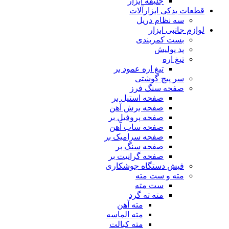
جلیقه ابزار
قطعات یدکی ابزارآلات
سه نظام دریل
لوازم جانبی ابزار
بست کمربندی
پد پولیش
تیغ اره
تیغ اره عمود بر
سر پیچ گوشتی
صفحه سنگ فرز
صفحه استیل بر
صفحه برش آهن
صفحه پروفیل بر
صفحه ساب آهن
صفحه سرامیک بر
صفحه سنگ بر
صفحه گرانیت بر
فیش دستگاه جوشکاری
مته و ست مته
ست مته
مته ته گرد
مته آهن
مته الماسه
مته کبالت