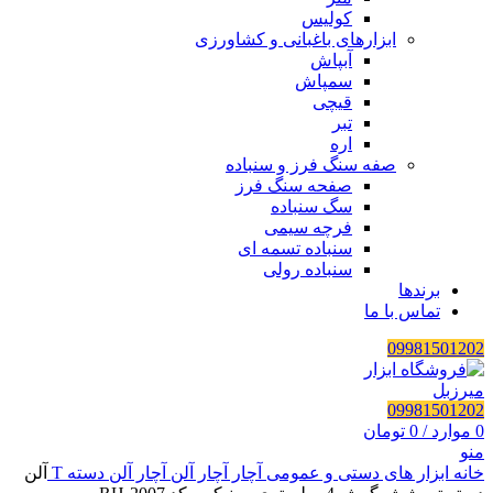
کولیس
ابزارهای باغبانی و کشاورزی
آبپاش
سمپاش
قیچی
تبر
اره
صفه سنگ فرز و سنباده
صفحه سنگ فرز
سگ سنباده
فرچه سیمی
سنباده تسمه ای
سنباده رولی
برندها
تماس با ما
09981501202
09981501202
0
موارد
/
0
تومان
منو
خانه
ابزار های دستی و عمومی
آچار
آچار آلن
آچار آلن دسته T
آلن