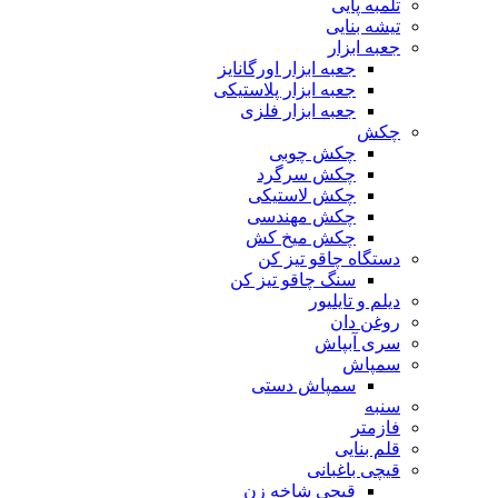
تلمبه پایی
تیشه بنایی
جعبه ابزار
جعبه ابزار اورگانایز
جعبه ابزار پلاستیکی
جعبه ابزار فلزی
چکش
چکش چوبی
چکش سرگرد
چکش لاستیکی
چکش مهندسی
چکش میخ کش
دستگاه چاقو تیز کن
سنگ چاقو تیز کن
دیلم و تایلیور
روغن دان
سری آبپاش
سمپاش
سمپاش دستی
سنبه
فازمتر
قلم بنایی
قیچی باغبانی
قیچی شاخه زن