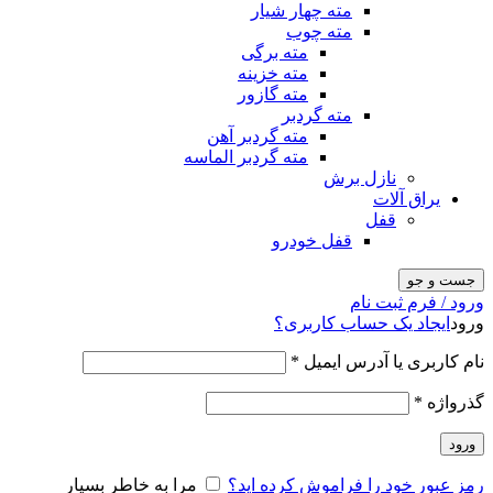
مته چهار شیار
مته چوب
مته برگی
مته خزینه
مته گازور
مته گردبر
مته گردبر آهن
مته گردبر الماسه
نازل برش
یراق آلات
قفل
قفل خودرو
جست و جو
ورود / فرم ثبت نام
ورود
ایجاد یک حساب کاربری؟
نام کاربری یا آدرس ایمیل
*
گذرواژه
*
ورود
رمز عبور خود را فراموش کرده اید؟
مرا به خاطر بسپار