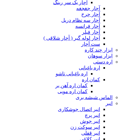
آچار یک سر رینگ
آچار جغجغه
آچار چرخ
آچار سه نظام دریل
آچار فرانسه
آچار فیلر
آچار لوله گیر ( آچار شلاقی )
ست آچار
ابزار چند کاره
ابزار سوهان
اره دستی
اره باغبانی
اره باغبانی تاشو
کمان اره
کمان اره آهن بر
کمان اره مویی
الماس شیشه بری
انبر
انبر اتصال جوشکاری
انبر پرچ
انبر جوش
انبر سوکت زن
انبر قفلی
انبر کلاغی