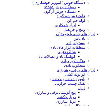
دستگاه جوش ( اینورتر جوشکاری )
دستگاه جوش MMA
دستگاه جوش آرگون
قاپک ( شیشه گیر )
لوله خم کن
ابزار خمکاری
وینچ و جرثقیل
ابزار های بادی یا پنوماتیک
باد پاش
پیستوله بادی
متعلقات ابزار های بادی
شلنگ فنری
کوپلینگ باد و اتصالات باد
منگنه کوب بادی
میخکوب بادی
ابزار های برقی و شارژی
اتو لوله کشی
بلوور ( دمنده و مکنده )
تفنگ چسب حرارتی
دریل
پیچ گوشتی برقی و شارژی
دریل چکشی
دریل شارژی
دستگاه پولیش