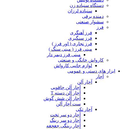
دستگاه سنباده زن
سنباده لرزان
دمنده برقی
سشوار صنعتی
فرز
فرز آهنگری
فرز سنگبری
فرز نجاری ( اور فرز )
مینی فرز ( مینی سنگ )
مینی فرز دیمر دار
کارواش خانگی و صنعتی
لوازم جانبی کارواش
ابزار های دستی و عمومی
آچار
آچار آلن
آچار آلن چاقویی
آچار آلن دسته T
آچار آلن شش گوش
ست آچار آلن
آچار تکی
آچار دو سر تخت
آچار دو سر رینگ
آچار رینگی جغجغه