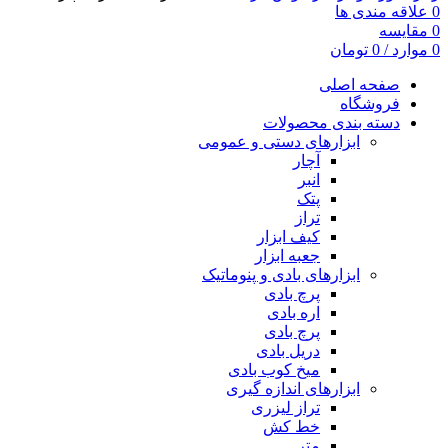
0
علاقه مندی ها
0
مقایسه
0
موارد
/
0
تومان
صفحه اصلی
فروشگاه
دسته بندی محصولات
ابزارهای دستی و عمومی
آچار
انبر
پتک
تراز
کیف ابزار
جعبه ابزار
ابزارهای بادی و پنوماتیک
پرچ بادی
اره بادی
پرچ بادی
دریل بادی
میخ کوب بادی
ابزارهای اندازه گیری
تراز لیزری
خط کش
متر