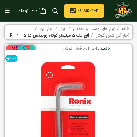
0
/
09981501202
0
تومان
خانه
ابزار های دستی و عمومی
آچار
آچار آلن
آچار آلن شش گوش
آلن تک 5 میلیمتر کوتاه رونیکس کد RH-2005
دسته:
آچار آلن شش گوش
ناموجود