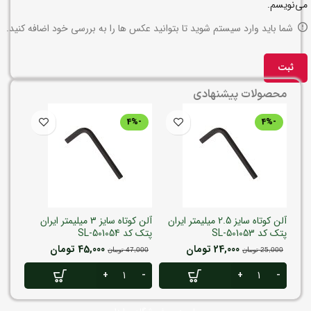
می‌نویسم.
شما باید وارد سیستم شوید تا بتوانید عکس ها را به بررسی خود اضافه کنید.
محصولات پیشنهادی
-4%
-4%
آلن کوتاه سایز 2.5 میلیمتر ایران
آلن کوتاه سایز 3 میلیمتر ایران
پتک کد SL-501053
پتک کد SL-501054
کد RH-2019
24,000
تومان
45,000
تومان
,000
25,000
تومان
47,000
تومان