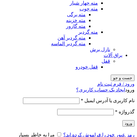
مته چهار شیار
مته چوب
مته برگی
مته خزینه
مته گازور
مته گردبر
مته گردبر آهن
مته گردبر الماسه
نازل برش
یراق آلات
قفل
قفل خودرو
جست و جو
ورود / فرم ثبت نام
ورود
ایجاد یک حساب کاربری؟
نام کاربری یا آدرس ایمیل
*
گذرواژه
*
ورود
رمز عبور خود را فراموش کرده اید؟
مرا به خاطر بسپار