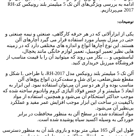
ادامه به بررسی ویژگی‌های آلن تک 5 میلیمتر بلند رونیکس کدRH-
2017 می‌پردازیم.
توضیحات:
یکی از ابزارآلاتی که در هر حرفه کارگاهی، صنعتی و نیمه صنعتی و
حتی در منزل بسیار مورد استفاده قرار می گیرد آچارهای آلن
هستند. این نوع آچارها انواع و اندازه های مختلفی دارد که در زمینه
هایی نظیر تعمیر اتومبیل، تعمیر لوازم خانگی مانند یخچال،
لباسشویی و … بکار می روند که میتوانید آن را با قیمت مناسب از
فروشگاه میرزبل خریداری کنید.
آلن تک 5 میلیمتر بلند رونیکس مدل RH-2017، با طراحی L شکل و
مقطع شش‌ضلعی، برای شل و سفت‌کردن انواع پیچ‌های آلن
مناسب بوده و از هر دو سر آن می‌توان استفاده نمود. این ابزار به
ابعاد 5 میلیمتر و از جنس فولاد آلیاژی کروم وانادیوم ساخته شده که
موجب حداکثر استحکام آن می‌شود و همچنین، استفاده از مواد
باکیفیت در ساخت این ابزار موجب افزایش عمر مفید و عملکرد
بی‌نظیر آن می‌شود.
مواد استفاده شده در سطح آلن به منظور محافظت در برابر
خوردگی به وسیله اکسید سیاه پوشیده شده است.
طول این آلن 165 میلی متر بوده و بازوی بلند آن به منظور دسترسی
گسترده تر به پیچ و انتقال حداکثری نیرو طراحی شده است.