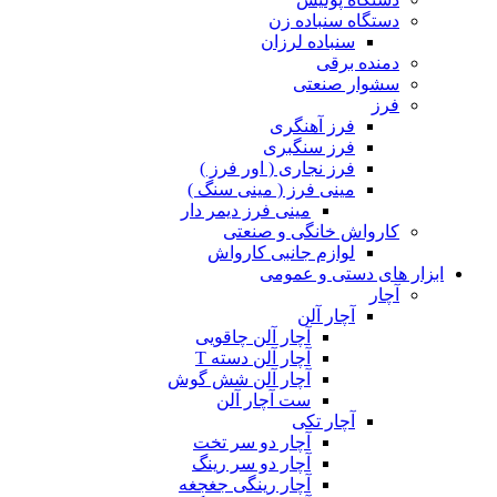
دستگاه سنباده زن
سنباده لرزان
دمنده برقی
سشوار صنعتی
فرز
فرز آهنگری
فرز سنگبری
فرز نجاری ( اور فرز )
مینی فرز ( مینی سنگ )
مینی فرز دیمر دار
کارواش خانگی و صنعتی
لوازم جانبی کارواش
ابزار های دستی و عمومی
آچار
آچار آلن
آچار آلن چاقویی
آچار آلن دسته T
آچار آلن شش گوش
ست آچار آلن
آچار تکی
آچار دو سر تخت
آچار دو سر رینگ
آچار رینگی جغجغه