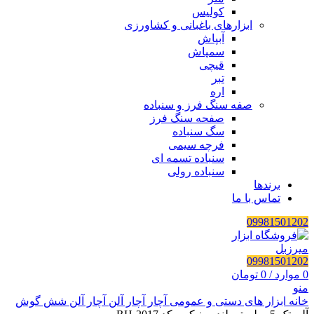
کولیس
ابزارهای باغبانی و کشاورزی
آبپاش
سمپاش
قیچی
تبر
اره
صفه سنگ فرز و سنباده
صفحه سنگ فرز
سگ سنباده
فرچه سیمی
سنباده تسمه ای
سنباده رولی
برندها
تماس با ما
09981501202
09981501202
0
موارد
/
0
تومان
منو
خانه
ابزار های دستی و عمومی
آچار
آچار آلن
آچار آلن شش گوش