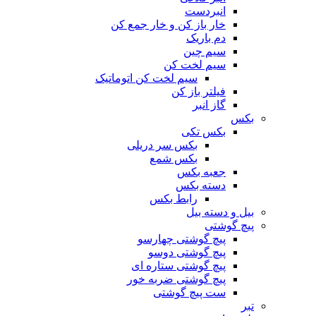
انبردست
خار باز کن و خار جمع کن
دم باریک
سیم چین
سیم لخت کن
سیم لخت کن اتوماتیک
فیلتر باز کن
گاز انبر
بکس
بکس تکی
بکس سر دریلی
بکس شمع
جعبه بکس
دسته بکس
رابط بکس
بیل و دسته بیل
پیچ گوشتی
پیچ گوشتی چهارسو
پیچ گوشتی دوسو
پیچ گوشتی ستاره‌ ای
پیچ گوشتی ضربه خور
ست پیچ گوشتی
تبر