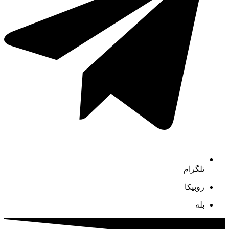
تلگرام
روبیکا
بله