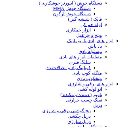
دستگاه جوش ( اینورتر جوشکاری )
دستگاه جوش MMA
دستگاه جوش آرگون
قاپک ( شیشه گیر )
لوله خم کن
ابزار خمکاری
وینچ و جرثقیل
ابزار های بادی یا پنوماتیک
باد پاش
پیستوله بادی
متعلقات ابزار های بادی
شلنگ فنری
کوپلینگ باد و اتصالات باد
منگنه کوب بادی
میخکوب بادی
ابزار های برقی و شارژی
اتو لوله کشی
بلوور ( دمنده و مکنده )
تفنگ چسب حرارتی
دریل
پیچ گوشتی برقی و شارژی
دریل چکشی
دریل شارژی
دستگاه پولیش