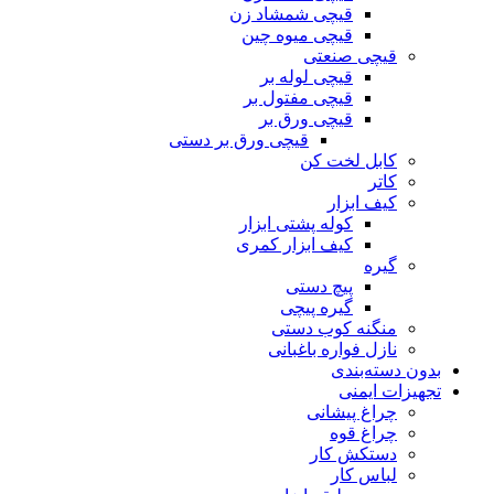
قیچی شمشاد زن
قیچی میوه چین
قیچی صنعتی
قیچی لوله بر
قیچی مفتول بر
قیچی ورق بر
قیچی ورق بر دستی
کابل لخت کن
کاتر
کیف ابزار
کوله پشتی ابزار
کیف ابزار کمری
گیره
پیچ دستی
گیره پیچی
منگنه کوب دستی
نازل فواره باغبانی
بدون دسته‌بندی
تجهیزات ایمنی
چراغ پیشانی
چراغ قوه
دستکش کار
لباس کار