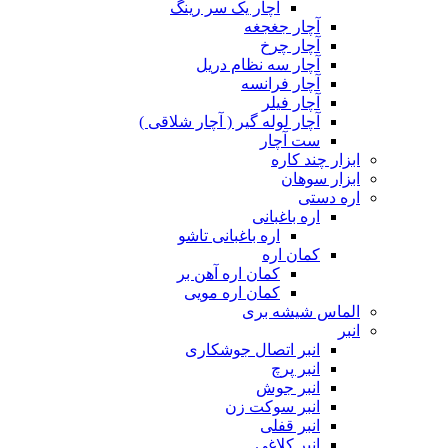
آچار یک سر رینگ
آچار جغجغه
آچار چرخ
آچار سه نظام دریل
آچار فرانسه
آچار فیلر
آچار لوله گیر ( آچار شلاقی )
ست آچار
ابزار چند کاره
ابزار سوهان
اره دستی
اره باغبانی
اره باغبانی تاشو
کمان اره
کمان اره آهن بر
کمان اره مویی
الماس شیشه بری
انبر
انبر اتصال جوشکاری
انبر پرچ
انبر جوش
انبر سوکت زن
انبر قفلی
انبر کلاغی