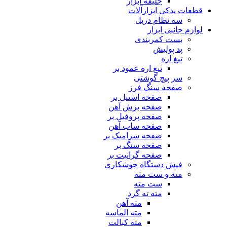
جلیقه ابزار
قطعات یدکی ابزارآلات
سه نظام دریل
لوازم جانبی ابزار
بست کمربندی
پد پولیش
تیغ اره
تیغ اره عمود بر
سر پیچ گوشتی
صفحه سنگ فرز
صفحه استیل بر
صفحه برش آهن
صفحه پروفیل بر
صفحه ساب آهن
صفحه سرامیک بر
صفحه سنگ بر
صفحه گرانیت بر
فیش دستگاه جوشکاری
مته و ست مته
ست مته
مته ته گرد
مته آهن
مته الماسه
مته کبالت