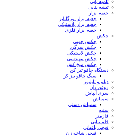
تلمبه پایی
تیشه بنایی
جعبه ابزار
جعبه ابزار اورگانایز
جعبه ابزار پلاستیکی
جعبه ابزار فلزی
چکش
چکش چوبی
چکش سرگرد
چکش لاستیکی
چکش مهندسی
چکش میخ کش
دستگاه چاقو تیز کن
سنگ چاقو تیز کن
دیلم و تایلیور
روغن دان
سری آبپاش
سمپاش
سمپاش دستی
سنبه
فازمتر
قلم بنایی
قیچی باغبانی
قیچی شاخه زن