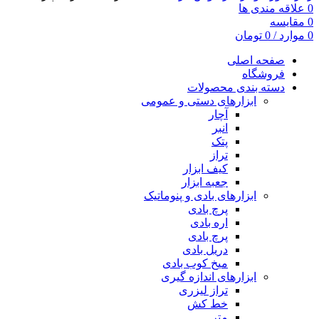
0
علاقه مندی ها
0
مقایسه
0
موارد
/
0
تومان
صفحه اصلی
فروشگاه
دسته بندی محصولات
ابزارهای دستی و عمومی
آچار
انبر
پتک
تراز
کیف ابزار
جعبه ابزار
ابزارهای بادی و پنوماتیک
پرچ بادی
اره بادی
پرچ بادی
دریل بادی
میخ کوب بادی
ابزارهای اندازه گیری
تراز لیزری
خط کش
متر