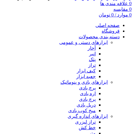
0
علاقه مندی ها
0
مقایسه
0
موارد
/
0
تومان
صفحه اصلی
فروشگاه
دسته بندی محصولات
ابزارهای دستی و عمومی
آچار
انبر
پتک
تراز
کیف ابزار
جعبه ابزار
ابزارهای بادی و پنوماتیک
پرچ بادی
اره بادی
پرچ بادی
دریل بادی
میخ کوب بادی
ابزارهای اندازه گیری
تراز لیزری
خط کش
متر