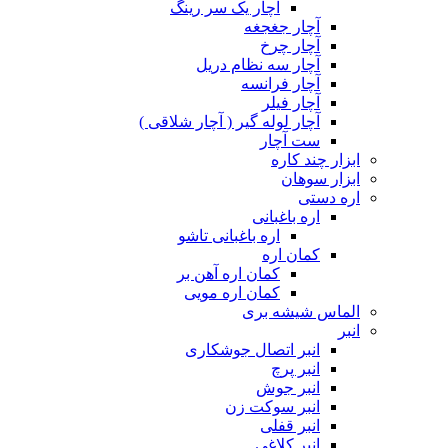
آچار یک سر رینگ
آچار جغجغه
آچار چرخ
آچار سه نظام دریل
آچار فرانسه
آچار فیلر
آچار لوله گیر ( آچار شلاقی )
ست آچار
ابزار چند کاره
ابزار سوهان
اره دستی
اره باغبانی
اره باغبانی تاشو
کمان اره
کمان اره آهن بر
کمان اره مویی
الماس شیشه بری
انبر
انبر اتصال جوشکاری
انبر پرچ
انبر جوش
انبر سوکت زن
انبر قفلی
انبر کلاغی