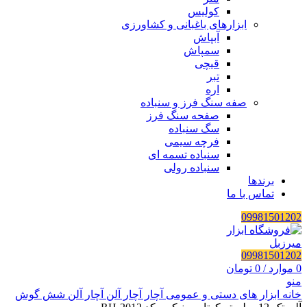
کولیس
ابزارهای باغبانی و کشاورزی
آبپاش
سمپاش
قیچی
تبر
اره
صفه سنگ فرز و سنباده
صفحه سنگ فرز
سگ سنباده
فرچه سیمی
سنباده تسمه ای
سنباده رولی
برندها
تماس با ما
09981501202
09981501202
0
موارد
/
0
تومان
منو
خانه
ابزار های دستی و عمومی
آچار
آچار آلن
آچار آلن شش گوش