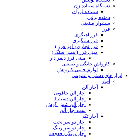
دستگاه سنباده زن
سنباده لرزان
دمنده برقی
سشوار صنعتی
فرز
فرز آهنگری
فرز سنگبری
فرز نجاری ( اور فرز )
مینی فرز ( مینی سنگ )
مینی فرز دیمر دار
کارواش خانگی و صنعتی
لوازم جانبی کارواش
ابزار های دستی و عمومی
آچار
آچار آلن
آچار آلن چاقویی
آچار آلن دسته T
آچار آلن شش گوش
ست آچار آلن
آچار تکی
آچار دو سر تخت
آچار دو سر رینگ
آچار رینگی جغجغه