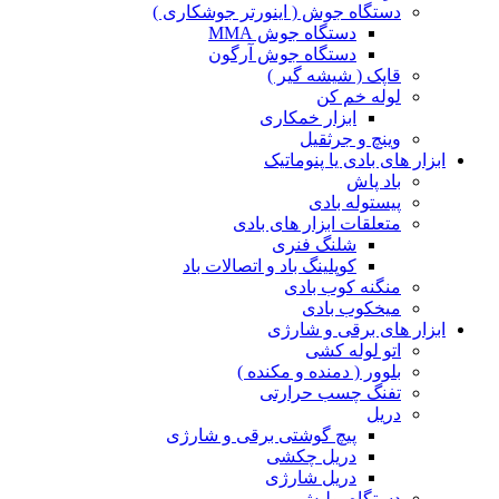
دستگاه جوش ( اینورتر جوشکاری )
دستگاه جوش MMA
دستگاه جوش آرگون
قاپک ( شیشه گیر )
لوله خم کن
ابزار خمکاری
وینچ و جرثقیل
ابزار های بادی یا پنوماتیک
باد پاش
پیستوله بادی
متعلقات ابزار های بادی
شلنگ فنری
کوپلینگ باد و اتصالات باد
منگنه کوب بادی
میخکوب بادی
ابزار های برقی و شارژی
اتو لوله کشی
بلوور ( دمنده و مکنده )
تفنگ چسب حرارتی
دریل
پیچ گوشتی برقی و شارژی
دریل چکشی
دریل شارژی
دستگاه پولیش