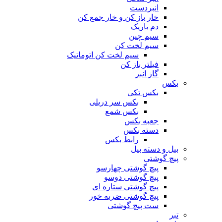
انبردست
خار باز کن و خار جمع کن
دم باریک
سیم چین
سیم لخت کن
سیم لخت کن اتوماتیک
فیلتر باز کن
گاز انبر
بکس
بکس تکی
بکس سر دریلی
بکس شمع
جعبه بکس
دسته بکس
رابط بکس
بیل و دسته بیل
پیچ گوشتی
پیچ گوشتی چهارسو
پیچ گوشتی دوسو
پیچ گوشتی ستاره‌ ای
پیچ گوشتی ضربه خور
ست پیچ گوشتی
تبر