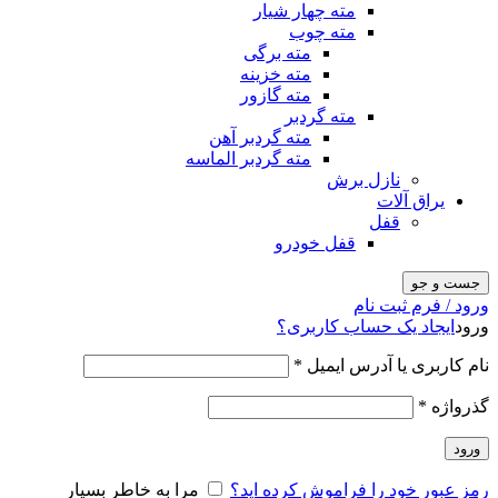
مته چهار شیار
مته چوب
مته برگی
مته خزینه
مته گازور
مته گردبر
مته گردبر آهن
مته گردبر الماسه
نازل برش
یراق آلات
قفل
قفل خودرو
جست و جو
ورود / فرم ثبت نام
ورود
ایجاد یک حساب کاربری؟
نام کاربری یا آدرس ایمیل
*
گذرواژه
*
ورود
رمز عبور خود را فراموش کرده اید؟
مرا به خاطر بسپار