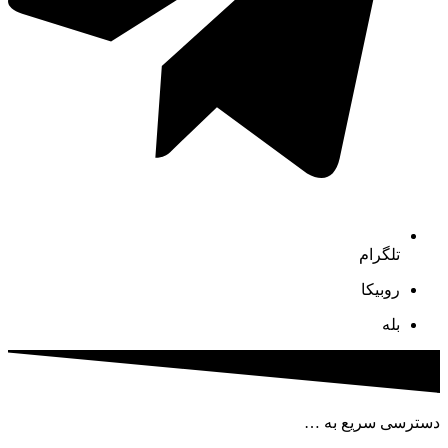
تلگرام
روبیکا
بله
دسترسی سریع به …