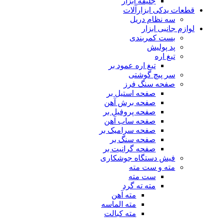
جلیقه ابزار
قطعات یدکی ابزارآلات
سه نظام دریل
لوازم جانبی ابزار
بست کمربندی
پد پولیش
تیغ اره
تیغ اره عمود بر
سر پیچ گوشتی
صفحه سنگ فرز
صفحه استیل بر
صفحه برش آهن
صفحه پروفیل بر
صفحه ساب آهن
صفحه سرامیک بر
صفحه سنگ بر
صفحه گرانیت بر
فیش دستگاه جوشکاری
مته و ست مته
ست مته
مته ته گرد
مته آهن
مته الماسه
مته کبالت