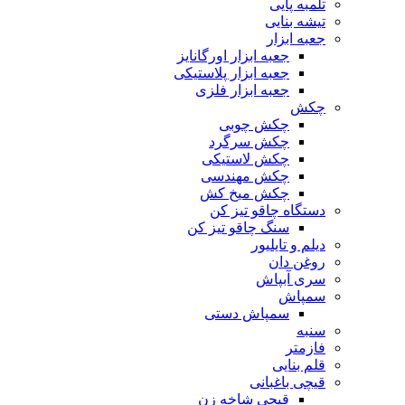
تلمبه پایی
تیشه بنایی
جعبه ابزار
جعبه ابزار اورگانایز
جعبه ابزار پلاستیکی
جعبه ابزار فلزی
چکش
چکش چوبی
چکش سرگرد
چکش لاستیکی
چکش مهندسی
چکش میخ کش
دستگاه چاقو تیز کن
سنگ چاقو تیز کن
دیلم و تایلیور
روغن دان
سری آبپاش
سمپاش
سمپاش دستی
سنبه
فازمتر
قلم بنایی
قیچی باغبانی
قیچی شاخه زن