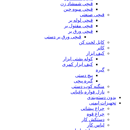
قیچی شمشاد زن
قیچی میوه چین
قیچی صنعتی
قیچی لوله بر
قیچی مفتول بر
قیچی ورق بر
قیچی ورق بر دستی
کابل لخت کن
کاتر
کیف ابزار
کوله پشتی ابزار
کیف ابزار کمری
گیره
پیچ دستی
گیره پیچی
منگنه کوب دستی
نازل فواره باغبانی
بدون دسته‌بندی
تجهیزات ایمنی
چراغ پیشانی
چراغ قوه
دستکش کار
لباس کار