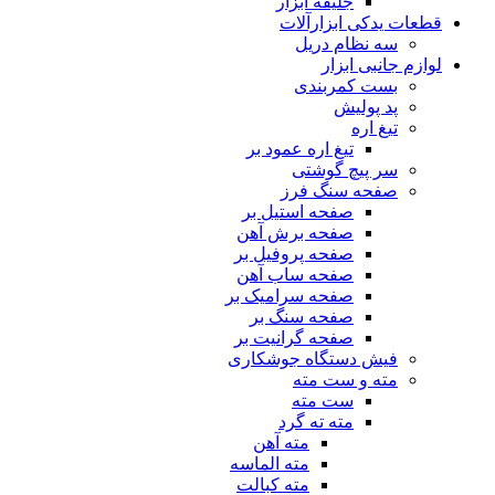
جلیقه ابزار
قطعات یدکی ابزارآلات
سه نظام دریل
لوازم جانبی ابزار
بست کمربندی
پد پولیش
تیغ اره
تیغ اره عمود بر
سر پیچ گوشتی
صفحه سنگ فرز
صفحه استیل بر
صفحه برش آهن
صفحه پروفیل بر
صفحه ساب آهن
صفحه سرامیک بر
صفحه سنگ بر
صفحه گرانیت بر
فیش دستگاه جوشکاری
مته و ست مته
ست مته
مته ته گرد
مته آهن
مته الماسه
مته کبالت