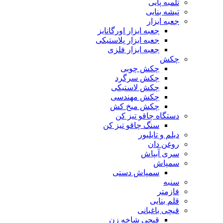
تلمبه پایی
تیشه بنایی
جعبه ابزار
جعبه ابزار اورگانایز
جعبه ابزار پلاستیکی
جعبه ابزار فلزی
چکش
چکش چوبی
چکش سرگرد
چکش لاستیکی
چکش مهندسی
چکش میخ کش
دستگاه چاقو تیز کن
سنگ چاقو تیز کن
دیلم و تایلیور
روغن دان
سری آبپاش
سمپاش
سمپاش دستی
سنبه
فازمتر
قلم بنایی
قیچی باغبانی
قیچی شاخه زن