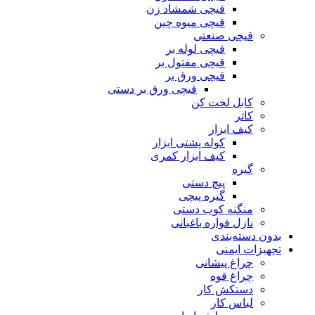
قیچی شمشاد زن
قیچی میوه چین
قیچی صنعتی
قیچی لوله بر
قیچی مفتول بر
قیچی ورق بر
قیچی ورق بر دستی
کابل لخت کن
کاتر
کیف ابزار
کوله پشتی ابزار
کیف ابزار کمری
گیره
پیچ دستی
گیره پیچی
منگنه کوب دستی
نازل فواره باغبانی
بدون دسته‌بندی
تجهیزات ایمنی
چراغ پیشانی
چراغ قوه
دستکش کار
لباس کار