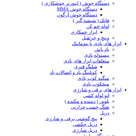
دستگاه جوش ( اینورتر جوشکاری )
دستگاه جوش MMA
دستگاه جوش آرگون
قاپک ( شیشه گیر )
لوله خم کن
ابزار خمکاری
وینچ و جرثقیل
ابزار های بادی یا پنوماتیک
باد پاش
پیستوله بادی
متعلقات ابزار های بادی
شلنگ فنری
کوپلینگ باد و اتصالات باد
منگنه کوب بادی
میخکوب بادی
ابزار های برقی و شارژی
اتو لوله کشی
بلوور ( دمنده و مکنده )
تفنگ چسب حرارتی
دریل
پیچ گوشتی برقی و شارژی
دریل چکشی
دریل شارژی
دستگاه پولیش