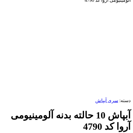
آلومینیومی آروا کد 4790
ناموجود
برای بزرگنمایی کلیک کنید
دسته:
سری آبپاش
آبپاش 10 حالته بدنه آلومینیومی
آروا کد 4790