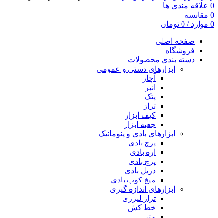
0
علاقه مندی ها
0
مقایسه
0
موارد
/
0
تومان
صفحه اصلی
فروشگاه
دسته بندی محصولات
ابزارهای دستی و عمومی
آچار
انبر
پتک
تراز
کیف ابزار
جعبه ابزار
ابزارهای بادی و پنوماتیک
پرچ بادی
اره بادی
پرچ بادی
دریل بادی
میخ کوب بادی
ابزارهای اندازه گیری
تراز لیزری
خط کش
متر