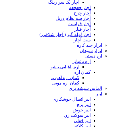
آچار یک سر رینگ
آچار جغجغه
آچار چرخ
آچار سه نظام دریل
آچار فرانسه
آچار فیلر
آچار لوله گیر ( آچار شلاقی )
ست آچار
ابزار چند کاره
ابزار سوهان
اره دستی
اره باغبانی
اره باغبانی تاشو
کمان اره
کمان اره آهن بر
کمان اره مویی
الماس شیشه بری
انبر
انبر اتصال جوشکاری
انبر پرچ
انبر جوش
انبر سوکت زن
انبر قفلی
انبر کلاغی