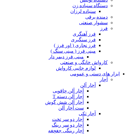
دستگاه سنباده زن
سنباده لرزان
دمنده برقی
سشوار صنعتی
فرز
فرز آهنگری
فرز سنگبری
فرز نجاری ( اور فرز )
مینی فرز ( مینی سنگ )
مینی فرز دیمر دار
کارواش خانگی و صنعتی
لوازم جانبی کارواش
ابزار های دستی و عمومی
آچار
آچار آلن
آچار آلن چاقویی
آچار آلن دسته T
آچار آلن شش گوش
ست آچار آلن
آچار تکی
آچار دو سر تخت
آچار دو سر رینگ
آچار رینگی جغجغه