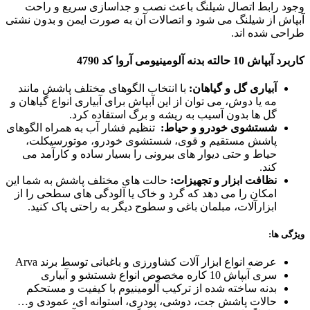
وجود رابط اتصال شیلنگ باعث نصب و جداسازی سریع و راحت
آبپاش از شیلنگ می‌ شود و اتصالات آن به صورت ایمن و بدون نشتی
طراحی شده ‌اند.
کاربرد آبپاش 10 حالته بدنه آلومینیومی آروا کد 4790
آبیاری گل و گیاهان:
با انتخاب الگوهای مختلف پاشش مانند
مه یا دوش، می ‌توان از این آبپاش برای آبیاری انواع گیاهان و
گل‌ ها بدون آسیب به ریشه و برگ استفاده کرد.
شستشوی خودرو و حیاط:
تنظیم فشار آب به همراه الگوهای
پاشش مستقیم و قوی، شستشوی خودرو، موتورسیکلت،
حیاط و حتی دیوار های بیرونی را بسیار ساده و کارآمد می‌
کند.
نظافت ابزار و تجهیزات:
حالت‌ های مختلف پاشش به شما این
امکان را می‌ دهد که گرد و خاک یا آلودگی‌ های سطحی را از
ابزارآلات، مبلمان باغی و سطوح دیگر به راحتی پاک کنید.
ویژگی ها:
عرضه انواع ابزار آلات کشاورزی و باغبانی توسط برند Arva
سری آبپاش 10 کاره مخصوص انواع شستشو و آبیاری
بدنه ساخته شده از ترکیب آلومینیوم با کیفیت و مستحکم
حالات پاشش جت، دوشی، پودری، استوانه ای، عمودی و…