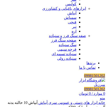
کولیس
ابزارهای باغبانی و کشاورزی
آبپاش
سمپاش
قیچی
تبر
اره
صفه سنگ فرز و سنباده
صفحه سنگ فرز
سگ سنباده
فرچه سیمی
سنباده تسمه ای
سنباده رولی
برندها
تماس با ما
09981501202
09981501202
0
موارد
/
0
تومان
منو
خانه
ابزار های دستی و عمومی
سری آبپاش
آبپاش 10 حالته بدنه