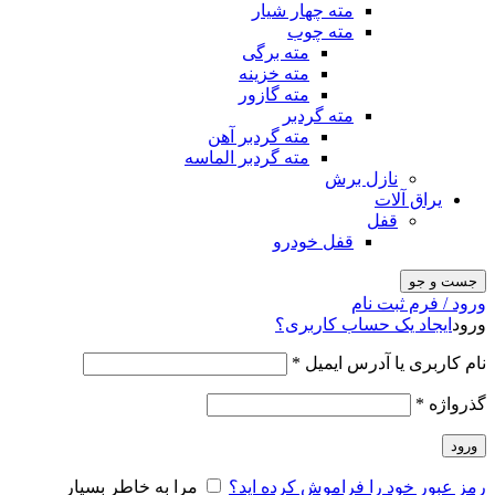
مته چهار شیار
مته چوب
مته برگی
مته خزینه
مته گازور
مته گردبر
مته گردبر آهن
مته گردبر الماسه
نازل برش
یراق آلات
قفل
قفل خودرو
جست و جو
ورود / فرم ثبت نام
ورود
ایجاد یک حساب کاربری؟
نام کاربری یا آدرس ایمیل
*
گذرواژه
*
ورود
رمز عبور خود را فراموش کرده اید؟
مرا به خاطر بسپار