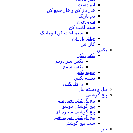
انبردست
خار باز کن و خار جمع کن
دم باریک
سیم چین
سیم لخت کن
سیم لخت کن اتوماتیک
فیلتر باز کن
گاز انبر
بکس
بکس تکی
بکس سر دریلی
بکس شمع
جعبه بکس
دسته بکس
رابط بکس
بیل و دسته بیل
پیچ گوشتی
پیچ گوشتی چهارسو
پیچ گوشتی دوسو
پیچ گوشتی ستاره‌ ای
پیچ گوشتی ضربه خور
ست پیچ گوشتی
تبر