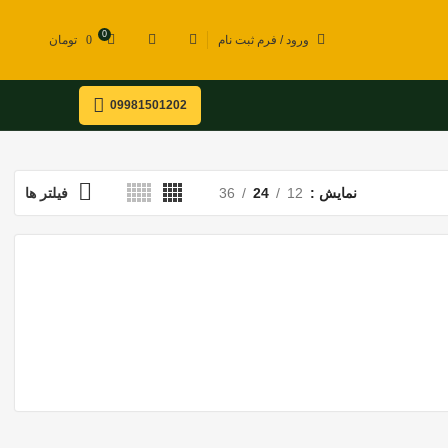
0
ورود / فرم ثبت نام
0
تومان
09981501202
نمایش
12
24
36
فیلتر ها