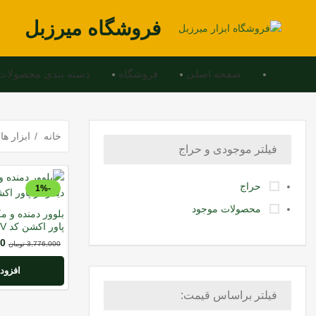
فروشگاه میرزبل
صفحه اصلی
فروشگاه
دسته بندی محصولات
خانه
ابزار ه
فیلتر موجودی و حراج
حراج
-1%
محصولات موجود
پاور اکشن کد EB850V
00
3,776,000
تومان
افزود
فیلتر براساس قیمت: