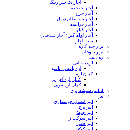
آچار یک سر رینگ
آچار جغجغه
آچار چرخ
آچار سه نظام دریل
آچار فرانسه
آچار فیلر
آچار لوله گیر ( آچار شلاقی )
ست آچار
ابزار چند کاره
ابزار سوهان
اره دستی
اره باغبانی
اره باغبانی تاشو
کمان اره
کمان اره آهن بر
کمان اره مویی
الماس شیشه بری
انبر
انبر اتصال جوشکاری
انبر پرچ
انبر جوش
انبر سوکت زن
انبر قفلی
انبر کلاغی