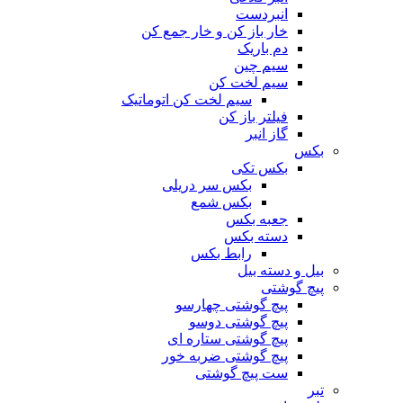
انبردست
خار باز کن و خار جمع کن
دم باریک
سیم چین
سیم لخت کن
سیم لخت کن اتوماتیک
فیلتر باز کن
گاز انبر
بکس
بکس تکی
بکس سر دریلی
بکس شمع
جعبه بکس
دسته بکس
رابط بکس
بیل و دسته بیل
پیچ گوشتی
پیچ گوشتی چهارسو
پیچ گوشتی دوسو
پیچ گوشتی ستاره‌ ای
پیچ گوشتی ضربه خور
ست پیچ گوشتی
تبر