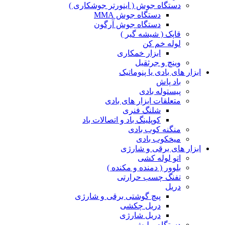
دستگاه جوش ( اینورتر جوشکاری )
دستگاه جوش MMA
دستگاه جوش آرگون
قاپک ( شیشه گیر )
لوله خم کن
ابزار خمکاری
وینچ و جرثقیل
ابزار های بادی یا پنوماتیک
باد پاش
پیستوله بادی
متعلقات ابزار های بادی
شلنگ فنری
کوپلینگ باد و اتصالات باد
منگنه کوب بادی
میخکوب بادی
ابزار های برقی و شارژی
اتو لوله کشی
بلوور ( دمنده و مکنده )
تفنگ چسب حرارتی
دریل
پیچ گوشتی برقی و شارژی
دریل چکشی
دریل شارژی
دستگاه پولیش