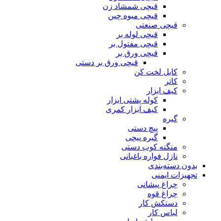
قیچی شمشاد زن
قیچی میوه چین
قیچی صنعتی
قیچی لوله بر
قیچی مفتول بر
قیچی ورق بر
قیچی ورق بر دستی
کابل لخت کن
کاتر
کیف ابزار
کوله پشتی ابزار
کیف ابزار کمری
گیره
پیچ دستی
گیره پیچی
منگنه کوب دستی
نازل فواره باغبانی
بدون دسته‌بندی
تجهیزات ایمنی
چراغ پیشانی
چراغ قوه
دستکش کار
لباس کار