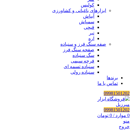
کولیس
ابزارهای باغبانی و کشاورزی
آبپاش
سمپاش
قیچی
تبر
اره
صفه سنگ فرز و سنباده
صفحه سنگ فرز
سگ سنباده
فرچه سیمی
سنباده تسمه ای
سنباده رولی
برندها
تماس با ما
09981501202
09981501202
0
موارد
/
0
تومان
منو
خروج