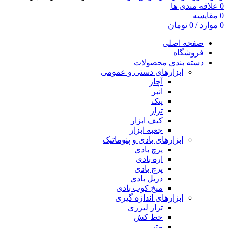
0
علاقه مندی ها
0
مقایسه
0
موارد
/
0
تومان
صفحه اصلی
فروشگاه
دسته بندی محصولات
ابزارهای دستی و عمومی
آچار
انبر
پتک
تراز
کیف ابزار
جعبه ابزار
ابزارهای بادی و پنوماتیک
پرچ بادی
اره بادی
پرچ بادی
دریل بادی
میخ کوب بادی
ابزارهای اندازه گیری
تراز لیزری
خط کش
متر