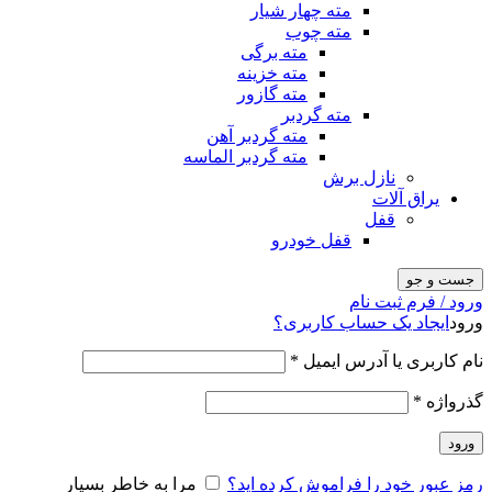
مته چهار شیار
مته چوب
مته برگی
مته خزینه
مته گازور
مته گردبر
مته گردبر آهن
مته گردبر الماسه
نازل برش
یراق آلات
قفل
قفل خودرو
جست و جو
ورود / فرم ثبت نام
ورود
ایجاد یک حساب کاربری؟
نام کاربری یا آدرس ایمیل
*
گذرواژه
*
ورود
رمز عبور خود را فراموش کرده اید؟
مرا به خاطر بسپار