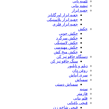
تلمبه پایی
تیشه بنایی
جعبه ابزار
جعبه ابزار اورگانایز
جعبه ابزار پلاستیکی
جعبه ابزار فلزی
چکش
چکش چوبی
چکش سرگرد
چکش لاستیکی
چکش مهندسی
چکش میخ کش
دستگاه چاقو تیز کن
سنگ چاقو تیز کن
دیلم و تایلیور
روغن دان
سری آبپاش
سمپاش
سمپاش دستی
سنبه
فازمتر
قلم بنایی
قیچی باغبانی
قیچی شاخه زن