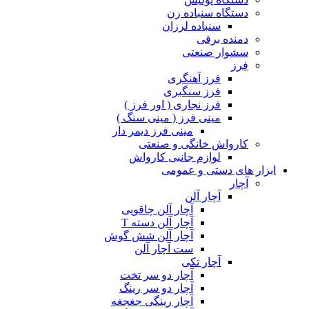
دستگاه سنباده زن
سنباده لرزان
دمنده برقی
سشوار صنعتی
فرز
فرز آهنگری
فرز سنگبری
فرز نجاری ( اور فرز )
مینی فرز ( مینی سنگ )
مینی فرز دیمر دار
کارواش خانگی و صنعتی
لوازم جانبی کارواش
ابزار های دستی و عمومی
آچار
آچار آلن
آچار آلن چاقویی
آچار آلن دسته T
آچار آلن شش گوش
ست آچار آلن
آچار تکی
آچار دو سر تخت
آچار دو سر رینگ
آچار رینگی جغجغه