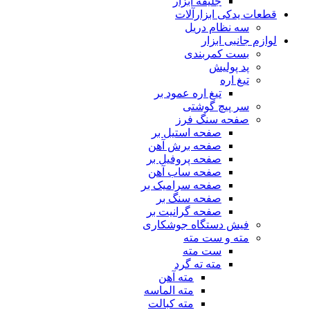
جلیقه ابزار
قطعات یدکی ابزارآلات
سه نظام دریل
لوازم جانبی ابزار
بست کمربندی
پد پولیش
تیغ اره
تیغ اره عمود بر
سر پیچ گوشتی
صفحه سنگ فرز
صفحه استیل بر
صفحه برش آهن
صفحه پروفیل بر
صفحه ساب آهن
صفحه سرامیک بر
صفحه سنگ بر
صفحه گرانیت بر
فیش دستگاه جوشکاری
مته و ست مته
ست مته
مته ته گرد
مته آهن
مته الماسه
مته کبالت