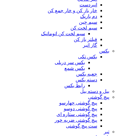
انبردست
خار باز کن و خار جمع کن
دم باریک
سیم چین
سیم لخت کن
سیم لخت کن اتوماتیک
فیلتر باز کن
گاز انبر
بکس
بکس تکی
بکس سر دریلی
بکس شمع
جعبه بکس
دسته بکس
رابط بکس
بیل و دسته بیل
پیچ گوشتی
پیچ گوشتی چهارسو
پیچ گوشتی دوسو
پیچ گوشتی ستاره‌ ای
پیچ گوشتی ضربه خور
ست پیچ گوشتی
تبر