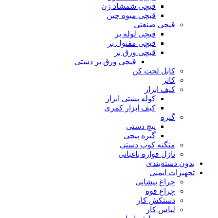
قیچی شمشاد زن
قیچی میوه چین
قیچی صنعتی
قیچی لوله بر
قیچی مفتول بر
قیچی ورق بر
قیچی ورق بر دستی
کابل لخت کن
کاتر
کیف ابزار
کوله پشتی ابزار
کیف ابزار کمری
گیره
پیچ دستی
گیره پیچی
منگنه کوب دستی
نازل فواره باغبانی
بدون دسته‌بندی
تجهیزات ایمنی
چراغ پیشانی
چراغ قوه
دستکش کار
لباس کار