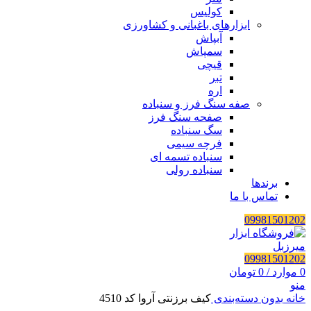
کولیس
ابزارهای باغبانی و کشاورزی
آبپاش
سمپاش
قیچی
تبر
اره
صفه سنگ فرز و سنباده
صفحه سنگ فرز
سگ سنباده
فرچه سیمی
سنباده تسمه ای
سنباده رولی
برندها
تماس با ما
09981501202
09981501202
0
موارد
/
0
تومان
منو
خانه
بدون دسته‌بندی
کیف برزنتی آروا کد 4510