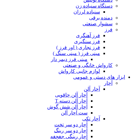
دستگاه سنباده زن
سنباده لرزان
دمنده برقی
سشوار صنعتی
فرز
فرز آهنگری
فرز سنگبری
فرز نجاری ( اور فرز )
مینی فرز ( مینی سنگ )
مینی فرز دیمر دار
کارواش خانگی و صنعتی
لوازم جانبی کارواش
ابزار های دستی و عمومی
آچار
آچار آلن
آچار آلن چاقویی
آچار آلن دسته T
آچار آلن شش گوش
ست آچار آلن
آچار تکی
آچار دو سر تخت
آچار دو سر رینگ
آچار رینگی جغجغه