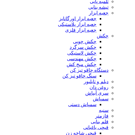
تلمبه پایی
تیشه بنایی
جعبه ابزار
جعبه ابزار اورگانایز
جعبه ابزار پلاستیکی
جعبه ابزار فلزی
چکش
چکش چوبی
چکش سرگرد
چکش لاستیکی
چکش مهندسی
چکش میخ کش
دستگاه چاقو تیز کن
سنگ چاقو تیز کن
دیلم و تایلیور
روغن دان
سری آبپاش
سمپاش
سمپاش دستی
سنبه
فازمتر
قلم بنایی
قیچی باغبانی
قیچی شاخه زن