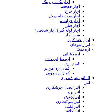
آچار یک سر رینگ
آچار جغجغه
آچار چرخ
آچار سه نظام دریل
آچار فرانسه
آچار فیلر
آچار لوله گیر ( آچار شلاقی )
ست آچار
ابزار چند کاره
ابزار سوهان
اره دستی
اره باغبانی
اره باغبانی تاشو
کمان اره
کمان اره آهن بر
کمان اره مویی
الماس شیشه بری
انبر
انبر اتصال جوشکاری
انبر پرچ
انبر جوش
انبر سوکت زن
انبر قفلی
انبر کلاغی