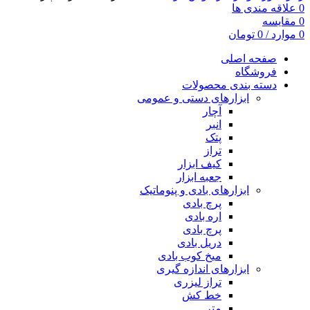
0
علاقه مندی ها
0
مقایسه
0
موارد
/
0
تومان
صفحه اصلی
فروشگاه
دسته بندی محصولات
ابزارهای دستی و عمومی
آچار
انبر
پتک
تراز
کیف ابزار
جعبه ابزار
ابزارهای بادی و پنوماتیک
پرچ بادی
اره بادی
پرچ بادی
دریل بادی
میخ کوب بادی
ابزارهای اندازه گیری
تراز لیزری
خط کش
متر