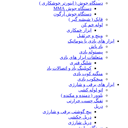
دستگاه جوش ( اینورتر جوشکاری )
دستگاه جوش MMA
دستگاه جوش آرگون
قاپک ( شیشه گیر )
لوله خم کن
ابزار خمکاری
وینچ و جرثقیل
ابزار های بادی یا پنوماتیک
باد پاش
پیستوله بادی
متعلقات ابزار های بادی
شلنگ فنری
کوپلینگ باد و اتصالات باد
منگنه کوب بادی
میخکوب بادی
ابزار های برقی و شارژی
اتو لوله کشی
بلوور ( دمنده و مکنده )
تفنگ چسب حرارتی
دریل
پیچ گوشتی برقی و شارژی
دریل چکشی
دریل شارژی
دستگاه پولیش