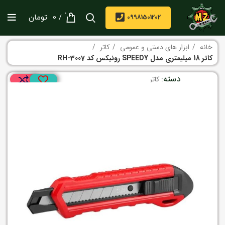
0
/
09981501202
0
تومان
خانه
ابزار های دستی و عمومی
کاتر
کاتر 18 میلیمتری مدل SPEEDY رونیکس کد RH-3007
دسته:
کاتر